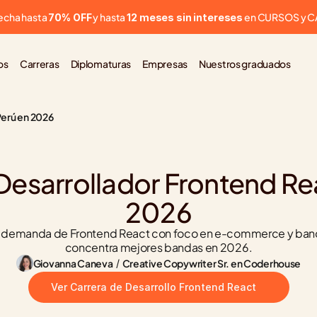
cha hasta 
 y hasta 
 en CURSOS y 
70% OFF
12 meses sin intereses
os
Carreras
Diplomaturas
Empresas
Nuestros graduados
Perú en 2026
Desarrollador Frontend Rea
2026
u demanda de Frontend React con foco en e-commerce y banca
concentra mejores bandas en 2026.
Giovanna Caneva
 / 
Creative Copywriter Sr. en Coderhouse
Ver Carrera de Desarrollo Frontend React