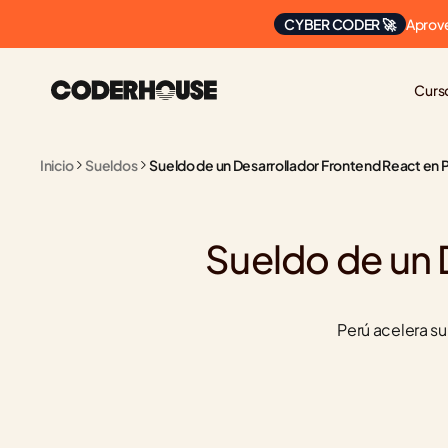
Aprove
CYBER CODER 🚀
Curs
Inicio
Sueldos
Sueldo de un Desarrollador Frontend React en 
Sueldo de un 
Perú acelera s