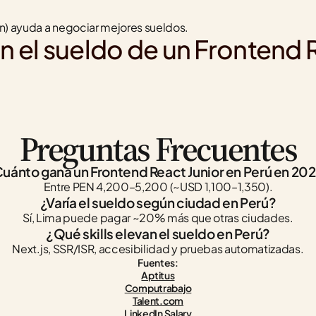
n) ayuda a negociar mejores sueldos.
n el sueldo de un Frontend 
Preguntas Frecuentes
uánto gana un Frontend React Junior en Perú en 20
Entre PEN 4,200–5,200 (~USD 1,100–1,350).
¿Varía el sueldo según ciudad en Perú?
Sí, Lima puede pagar ~20% más que otras ciudades.
¿Qué skills elevan el sueldo en Perú?
Next.js, SSR/ISR, accesibilidad y pruebas automatizadas.
Fuentes:
Aptitus
Computrabajo
Talent.com
LinkedIn Salary