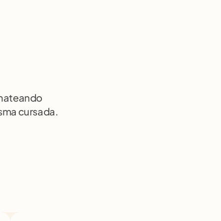
chateando 
isma cursada.