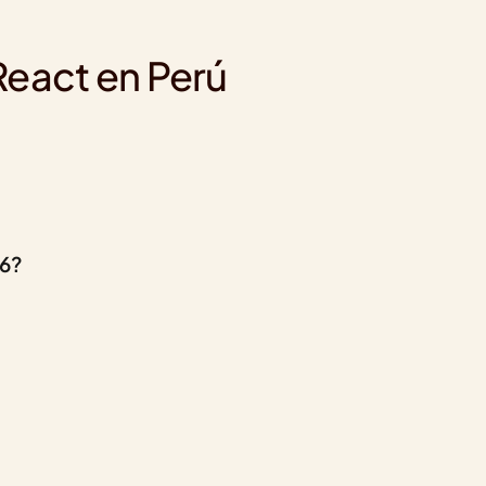
React en Perú
26?