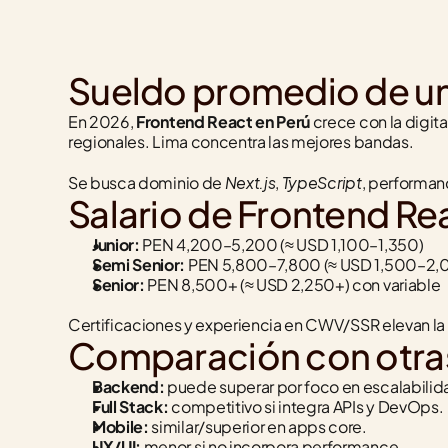
Sueldo promedio de un
En 2026, 
Frontend React en Perú
 crece con la digita
regionales. Lima concentra las mejores bandas.
Next.js
TypeScript
Se busca dominio de 
, 
, performan
Salario de Frontend Rea
Junior:
 PEN 4,200–5,200 (≈ USD 1,100–1,350)
Semi Senior:
 PEN 5,800–7,800 (≈ USD 1,500–2,
Senior:
 PEN 8,500+ (≈ USD 2,250+) con variable
Certificaciones y experiencia en CWV/SSR elevan la 
Comparación con otras
Backend:
 puede superar por foco en escalabili
Full Stack:
 competitivo si integra APIs y DevOps.
Mobile:
 similar/superior en apps core.
UX/UI:
 menor si no incorpora performance.