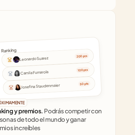
Ranking
200 pts
Leonardo Suarez
100 pts
Camila Fumarola
50 pts
Josefina Staudenmaier
ÓXIMAMENTE
king y premios. 
Podrás competir con 
sonas de todo el mundo y ganar 
mios increíbles