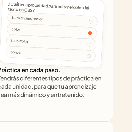
¿Cuál es la propiedad para editar el color del 
texto en CSS? 
background-color
color
font-color
border
Práctica en cada paso.
Tendrás diferentes tipos de práctica en 
cada unidad, para que tu aprendizaje 
sea más dinámico y entretenido.