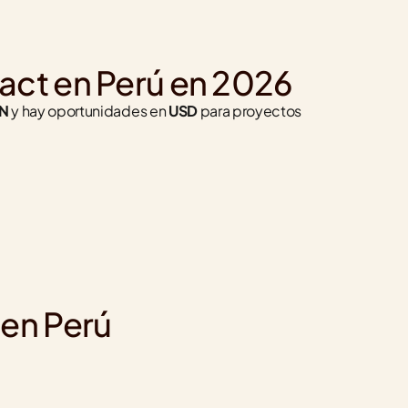
act en Perú en 2026
N
 y hay oportunidades en 
USD
 para proyectos 
 en Perú