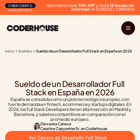
Aprovecha hasta 
70% OFF
 y hasta 
12 meses sin 
CYBER CODER 🚀
intereses
 en CURSOS y CARRERAS
Hasta el 07/08 ⏰
Inicio
Sueldos
Sueldo de un Desarrollador Full Stack en España en 2026
Sueldo de un Desarrollador Full 
Stack en España en 2026
España se consolida como un polo tecnológico europeo, con 
fuerte demanda en fintech, ecommerce y startups digitales. En 
2026, los Full Stack Developers tienen alta inserción en Madrid y 
Barcelona, y salarios competitivos en comparación con el 
promedio europeo.
Giovanna Caneva
Creative Copywriter Sr. en Coderhouse
Ver Carrera de Desarrollo Full Stack