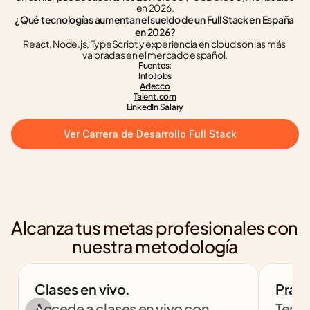
en 2026.
¿Qué tecnologías aumentan el sueldo de un Full Stack en España 
en 2026?
React, Node.js, TypeScript y experiencia en cloud son las más 
valoradas en el mercado español.
Fuentes:
InfoJobs
Adecco
Talent.com
LinkedIn Salary
Ver Carrera de Desarrollo Full Stack
Alcanza tus metas profesionales con 
nuestra metodología
Clases en vivo.
Práct
Accede a clases en vivo con 
Tendr