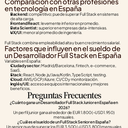
Comparación con otras profesiones 
en tecnología en España
Backend:
 competitivo; puede superar Full Stack en sistemas 
de alta carga.
Frontend React:
 levemente inferior en promedio.
Data Scientist:
 superior en empresas data-intensivas.
UX/UI:
 menor al promedio de ingeniería.
Full Stack combina empleabilidad alta y buen crecimiento salarial.
Factores que influyen en el sueldo de 
un Desarrollador Full Stack en España
Variables en España:
Ciudad y sector:
 Madrid/Barcelona, fintech, e-commerce, 
SaaS.
Stack:
 React, Node.js/Java/Kotlin, TypeScript, testing.
Cloud:
 AWS/GCP/Azure; CI/CD y monitorización.
Inglés/UE:
 acceso a equipos internacionales y mejores 
beneficios.
Preguntas Frecuentes
¿Cuánto gana un Desarrollador Full Stack Junior en España en 
2026?
Un perfil junior gana alrededor de EUR 1.800 (~USD 1.950) 
mensuales.
¿Cuál es el sueldo de un Full Stack Senior en España?
Un senior puede superar los EUR 3.500 (~USD 3.800) mensuales 