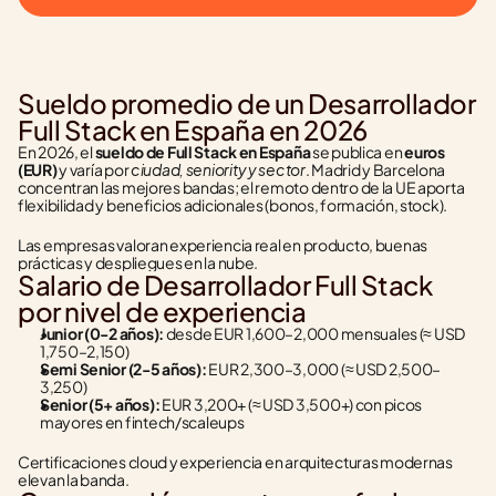
Sueldo promedio de un Desarrollador 
Full Stack en España en 2026
En 2026, el 
sueldo de Full Stack en España
 se publica en 
euros 
ciudad, seniority y sector
(EUR)
 y varía por 
. Madrid y Barcelona 
concentran las mejores bandas; el remoto dentro de la UE aporta 
flexibilidad y beneficios adicionales (bonos, formación, stock).
Las empresas valoran experiencia real en producto, buenas 
prácticas y despliegues en la nube.
Salario de Desarrollador Full Stack 
por nivel de experiencia
Junior (0-2 años):
 desde EUR 1,600–2,000 mensuales (≈ USD 
1,750–2,150)
Semi Senior (2-5 años):
 EUR 2,300–3,000 (≈ USD 2,500–
3,250)
Senior (5+ años):
 EUR 3,200+ (≈ USD 3,500+) con picos 
mayores en fintech/scaleups
Certificaciones cloud y experiencia en arquitecturas modernas 
elevan la banda.