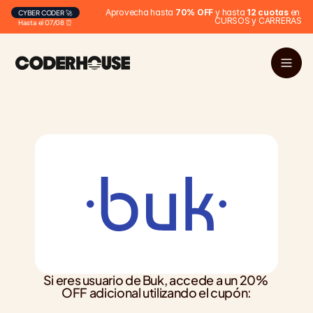
Aprovecha hasta 
70% OFF
 y hasta 
12 cuotas
 en 
CYBER CODER 🚀
CURSOS y CARRERAS
Hasta el 07/08 ⏰
Si eres usuario de Buk, accede a un 20% 
OFF adicional utilizando el cupón: