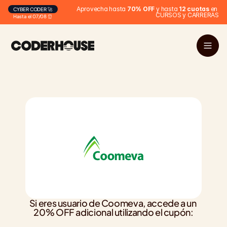
Aprovecha hasta 
70% OFF
 y hasta 
12 cuotas
 en 
CYBER CODER 🚀
CURSOS y CARRERAS
Hasta el 07/08 ⏰
Si eres usuario de Coomeva, accede a un 
20% OFF adicional utilizando el cupón: