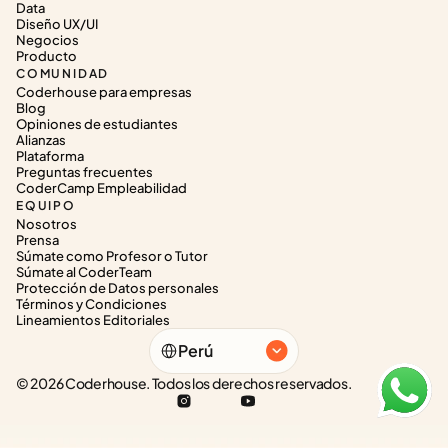
Data
Diseño UX/UI
Negocios
Producto
COMUNIDAD
Coderhouse para empresas
Blog
Opiniones de estudiantes
Alianzas
Plataforma
Preguntas frecuentes
CoderCamp Empleabilidad
EQUIPO
Nosotros
Prensa
Súmate como Profesor o Tutor
Súmate al CoderTeam
Protección de Datos personales
Términos y Condiciones
Lineamientos Editoriales
Select Language
Perú
© 2026 Coderhouse. Todos los derechos reservados.