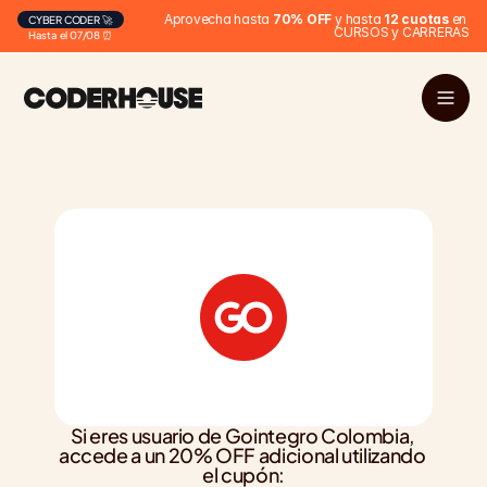
Aprovecha hasta 
70% OFF
 y hasta 
12 cuotas
 en 
CYBER CODER 🚀
CURSOS y CARRERAS
Hasta el 07/08 ⏰
Si eres usuario de Gointegro Colombia, 
accede a un 20% OFF adicional utilizando 
el cupón: