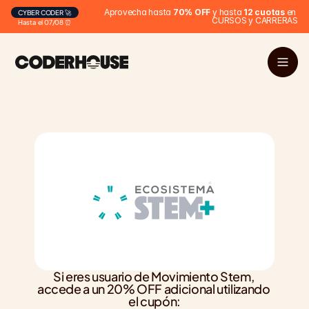
Aprovecha hasta 
70% OFF
 y hasta 
12 cuotas
 en 
CYBER CODER 🚀
CURSOS y CARRERAS
Hasta el 07/08 ⏰
Si eres usuario de Movimiento Stem, 
accede a un 20% OFF adicional utilizando 
el cupón: