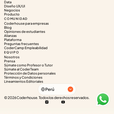
Data
Diseño UX/UI
Negocios
Producto
COMUNIDAD
Coderhouse para empresas
Blog
Opiniones de estudiantes
Alianzas
Plataforma
Preguntas frecuentes
CoderCamp Empleabilidad
EQUIPO
Nosotros
Prensa
Súmate como Profesor o Tutor
Súmate al CoderTeam
Protección de Datos personales
Términos y Condiciones
Lineamientos Editoriales
Select Language
Perú
© 2026 Coderhouse. Todos los derechos reservados.