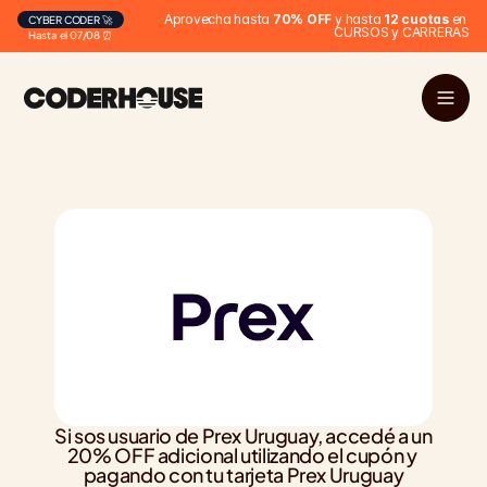
Aprovecha hasta 
70% OFF
 y hasta 
12 cuotas
 en 
CYBER CODER 🚀
CURSOS y CARRERAS
Hasta el 07/08 ⏰
Si sos usuario de Prex Uruguay, accedé a un 
20% OFF adicional utilizando el cupón y 
pagando con tu tarjeta Prex Uruguay