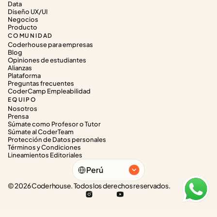
Data
Diseño UX/UI
Negocios
Producto
COMUNIDAD
Coderhouse para empresas
Blog
Opiniones de estudiantes
Alianzas
Plataforma
Preguntas frecuentes
CoderCamp Empleabilidad
EQUIPO
Nosotros
Prensa
Súmate como Profesor o Tutor
Súmate al CoderTeam
Protección de Datos personales
Términos y Condiciones
Lineamientos Editoriales
Select Language
Perú
© 2026 Coderhouse. Todos los derechos reservados.