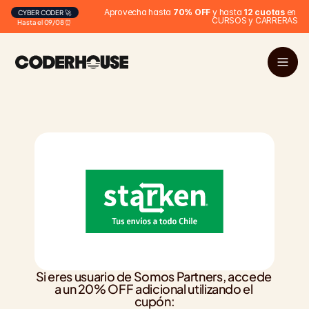
Aprovecha hasta 
70% OFF
 y hasta 
12 cuotas
 en 
CYBER CODER 🚀
CURSOS y CARRERAS
Hasta el 09/08 ⏰
Si eres usuario de Somos Partners, accede 
a un 20% OFF adicional utilizando el 
cupón: