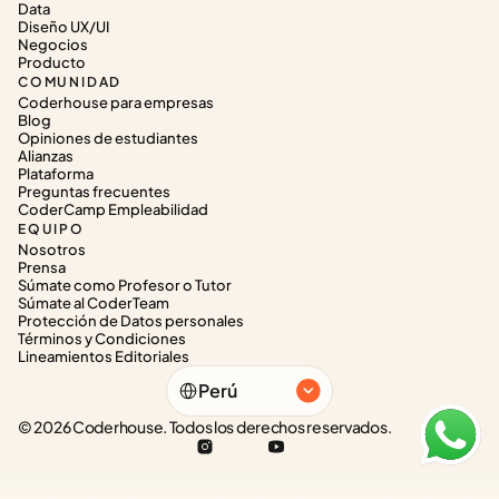
Data
Diseño UX/UI
Negocios
Producto
COMUNIDAD
Coderhouse para empresas
Blog
Opiniones de estudiantes
Alianzas
Plataforma
Preguntas frecuentes
CoderCamp Empleabilidad
EQUIPO
Nosotros
Prensa
Súmate como Profesor o Tutor
Súmate al CoderTeam
Protección de Datos personales
Términos y Condiciones
Lineamientos Editoriales
Select Language
Perú
© 2026 Coderhouse. Todos los derechos reservados.