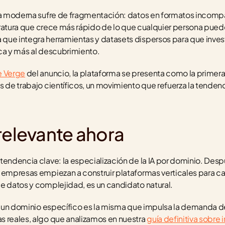
ica moderna sufre de fragmentación: datos en formatos incompa
iteratura que crece más rápido de lo que cualquier persona pued
que integra herramientas y datasets dispersos para que inve
ca y más al descubrimiento.
e Verge
 del anuncio, la plataforma se presenta como la primer
 de trabajo científicos, un movimiento que refuerza la tendencia 
.
relevante ahora
tendencia clave: la especialización de la IA por dominio. Desp
 empresas empiezan a construir plataformas verticales para ca
e datos y complejidad, es un candidato natural.
 a un dominio específico es la misma que impulsa la demanda d
 reales, algo que analizamos en nuestra 
guía definitiva sobre i