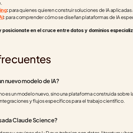
.
 para quienes quieren construir soluciones de IA aplicadas
ing
:
 para comprender cómo se diseñan plataformas de IA espec
AI
:
 posicionate en el cruce entre datos y dominios especializ
frecuentes
un nuevo modelo de IA?
no es un modelo nuevo, sino una plataforma construida sobre la
tegraciones y flujos específicos para el trabajo científico.
nsada Claude Science?
adores y equipos de I+D que trabajan con datos, literatura y he