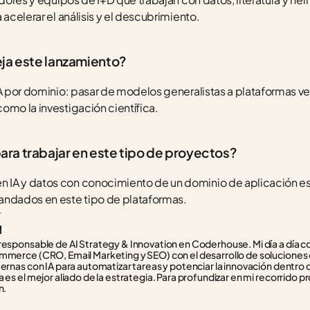
 acelerar el análisis y el descubrimiento.
ja este lanzamiento?
IA por dominio: pasar de modelos generalistas a plataformas ve
omo la investigación científica.
ra trabajar en este tipo de proyectos?
IA y datos con conocimiento de un dominio de aplicación espe
andados en este tipo de plataformas.
r
responsable de AI Strategy & Innovation en Coderhouse. Mi día a día con
mmerce (CRO, Email Marketing y SEO) con el desarrollo de soluciones d
ternas con IA para automatizar tareas y potenciar la innovación dentro 
 es el mejor aliado de la estrategia. Para profundizar en mi recorrido pr
n.