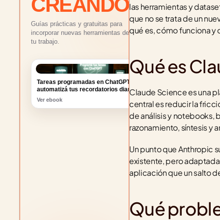
CREANDO
las herramientas y datase
que no se trata de un nuev
Guías prácticas y gratuitas para
qué es, cómo funciona y qu
incorporar nuevas herramientas de IA a
tu trabajo.
Qué es Cla
Tareas programadas en ChatGPT:
automatizá tus recordatorios diarios
Ver ebook
Claude Science es una pl
central es reducir la fricc
de análisis y notebooks, 
razonamiento, síntesis y an
Un punto que Anthropic su
existente, pero adaptada 
aplicación que un salto 
Qué proble