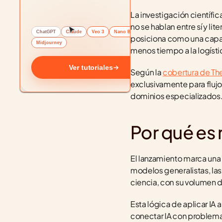
La investigación científ
no se hablan entre sí y l
ChatGPT
Claude
Veo 3
Nano Banana
posiciona como una capa 
Midjourney
menos tiempo a la logísti
Ver tutoriales
Según la 
cobertura de Th
exclusivamente para flujos
dominios especializados
Por qué es 
El lanzamiento marca una 
modelos generalistas, las
ciencia, con su volumen d
Esta lógica de aplicar IA
conectar IA con problemas