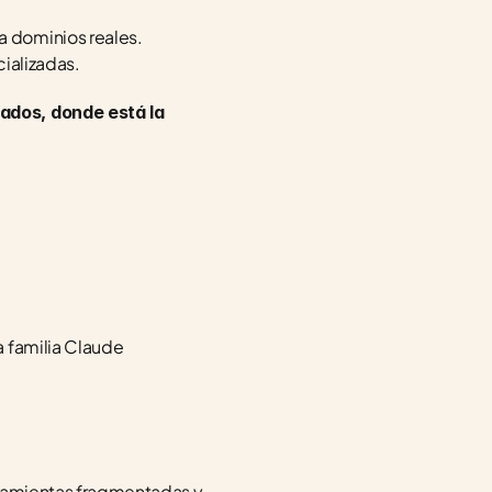
 a dominios reales.
ializadas.
ados, donde está la 
 familia Claude 
rramientas fragmentadas y 