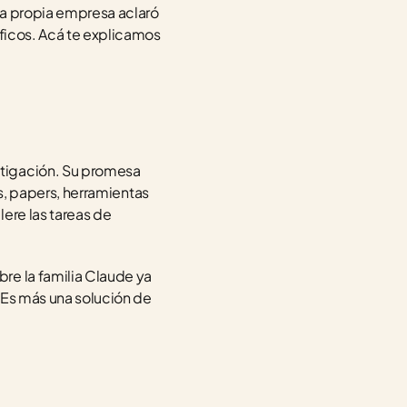
La propia empresa aclaró 
ficos. Acá te explicamos 
tigación. Su promesa 
os, papers, herramientas 
ere las tareas de 
e la familia Claude ya 
 Es más una solución de 