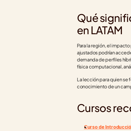
Qué signifi
en LATAM
Para la región, el impact
ajustados podrían acceder
demanda de perfiles híbr
física computacional, análi
La lección para quien se 
conocimiento de un campo
Cursos re
Curso de Introducción 