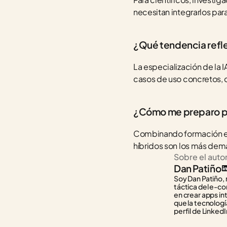
necesitan integrarlos para
¿Qué tendencia refle
La especialización de la 
casos de uso concretos, c
¿Cómo me preparo pa
Combinando formación en 
híbridos son los más dem
Sobre el auto
Dan Patiño
Soy Dan Patiño, 
táctica del e-co
en crear apps in
que la tecnología
perfil de LinkedI