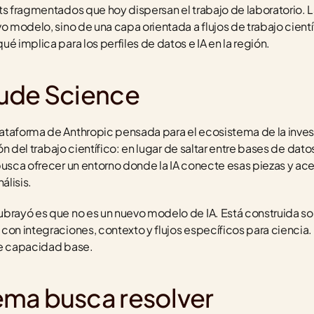
ts fragmentados que hoy dispersan el trabajo de laboratorio. 
o modelo, sino de una capa orientada a flujos de trabajo cientí
é implica para los perfiles de datos e IA en la región.
ude Science
ataforma de Anthropic pensada para el ecosistema de la inves
ión del trabajo científico: en lugar de saltar entre bases de dat
busca ofrecer un entorno donde la IA conecte esas piezas y acel
álisis.
brayó es que no es un nuevo modelo de IA. Está construida sobr
con integraciones, contexto y flujos específicos para ciencia.
de capacidad base.
ma busca resolver