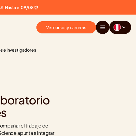
AS
|
Hasta el 09/08 ⏰
Ver cursos y carreras
os e investigadores
boratorio 
es
mpañar el trabajo de 
Science apunta a integrar 