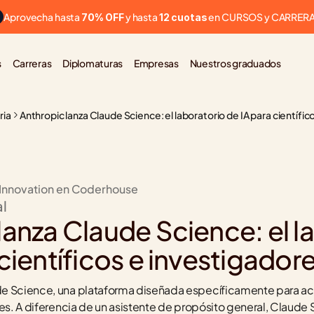
Aprovecha hasta 
 y hasta 
 en CURSOS y CARRER
70% OFF
12 cuotas
s
Carreras
Diplomaturas
Empresas
Nuestros graduados
ria
Anthropic lanza Claude Science: el laboratorio de IA para científic
 Innovation en Coderhouse
al
lanza Claude Science: el la
científicos e investigador
e Science, una plataforma diseñada específicamente para aco
res. A diferencia de un asistente de propósito general, Claude 