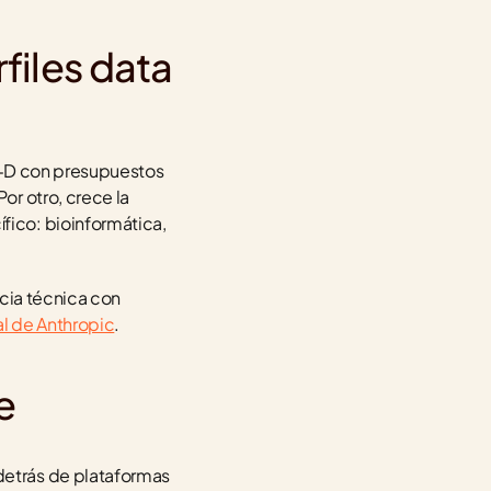
iles data 
I+D con presupuestos 
r otro, crece la 
ico: bioinformática, 
cia técnica con 
al de Anthropic
.
e
etrás de plataformas 