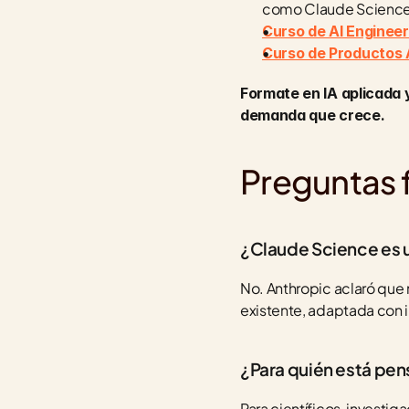
como Claude Science
Curso de AI Engineer
Curso de Productos 
Formate en IA aplicada y
demanda que crece.
Preguntas 
¿Claude Science es 
No. Anthropic aclaró que 
existente, adaptada con in
¿Para quién está pe
Para científicos, investig