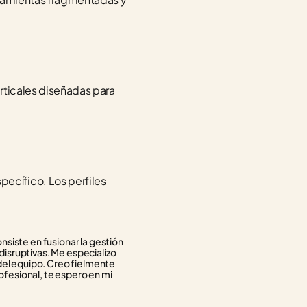
rticales diseñadas para 
cífico. Los perfiles 
siste en fusionar la gestión 
isruptivas. Me especializo 
del equipo. Creo fielmente 
ofesional, te espero en mi 