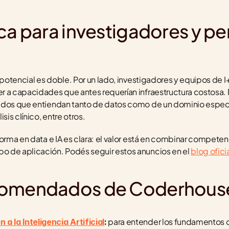
ca para investigadores y perf
o potencial es doble. Por un lado, investigadores y equipos de 
 a capacidades que antes requerían infraestructura costosa. Po
idos que entiendan tanto de datos como de un dominio específ
sis clínico, entre otros.
forma en data e IA es clara: el valor está en combinar competen
 de aplicación. Podés seguir estos anuncios en el 
blog ofici
comendados de Coderhous
 para entender los fundamentos d
a la Inteligencia Artificial
: