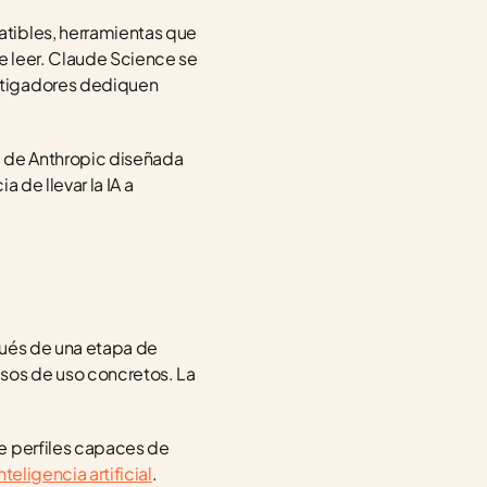
tibles, herramientas que 
e leer. Claude Science se 
stigadores dediquen 
a de Anthropic diseñada 
de llevar la IA a 
ués de una etapa de 
sos de uso concretos. La 
e perfiles capaces de 
nteligencia artificial
.