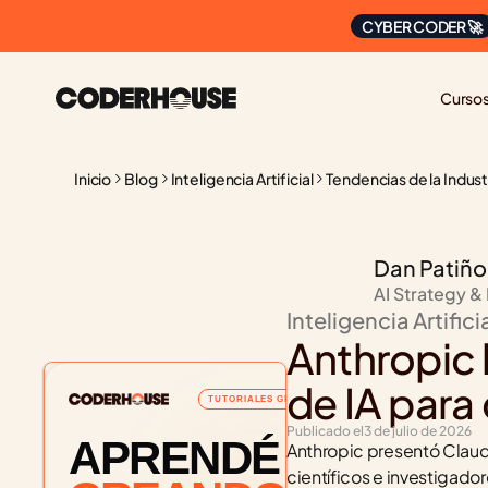
CYBER CODER 🚀
Curso
Inicio
Blog
Inteligencia Artificial
Tendencias de la Indust
Dan Patiño
AI Strategy &
Inteligencia Artifici
Anthropic 
de IA para 
TUTORIALES GRATUITOS
Publicado el
3 de julio de 2026
APRENDÉ
Anthropic presentó Claud
científicos e investigado