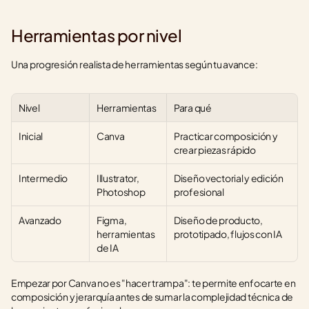
Herramientas por nivel
Una progresión realista de herramientas según tu avance:
Nivel
Herramientas
Para qué
Inicial
Canva
Practicar composición y 
crear piezas rápido
Intermedio
Illustrator, 
Diseño vectorial y edición 
Photoshop
profesional
Avanzado
Figma, 
Diseño de producto, 
herramientas 
prototipado, flujos con IA
de IA
Empezar por Canva no es "hacer trampa": te permite enfocarte en 
composición y jerarquía antes de sumar la complejidad técnica de 