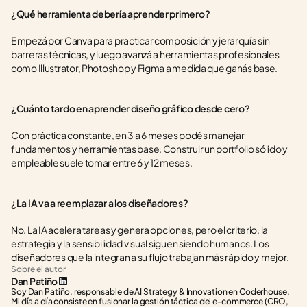
¿Qué herramienta debería aprender primero?
Empezá por Canva para practicar composición y jerarquía sin 
barreras técnicas, y luego avanzá a herramientas profesionales 
como Illustrator, Photoshop y Figma a medida que ganás base.
¿Cuánto tardo en aprender diseño gráfico desde cero?
Con práctica constante, en 3 a 6 meses podés manejar 
fundamentos y herramientas base. Construir un portfolio sólido y 
empleable suele tomar entre 6 y 12 meses.
¿La IA va a reemplazar a los diseñadores?
No. La IA acelera tareas y genera opciones, pero el criterio, la 
estrategia y la sensibilidad visual siguen siendo humanos. Los 
diseñadores que la integran a su flujo trabajan más rápido y mejor.
Sobre el autor
Dan Patiño
Soy Dan Patiño, responsable de AI Strategy & Innovation en Coderhouse. 
Mi día a día consiste en fusionar la gestión táctica del e-commerce (CRO, 