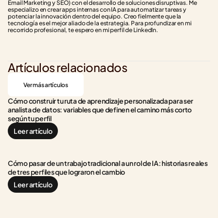
Email Marketing y SEO) con el desarrollo de soluciones disruptivas. Me 
especializo en crear apps internas con IA para automatizar tareas y 
potenciar la innovación dentro del equipo. Creo fielmente que la 
tecnología es el mejor aliado de la estrategia. Para profundizar en mi 
recorrido profesional, te espero en mi perfil de LinkedIn.
Artículos relacionados
Ver más artículos
Cómo construir tu ruta de aprendizaje personalizada para ser 
analista de datos: variables que definen el camino más corto 
según tu perfil
Leer artículo
Cómo pasar de un trabajo tradicional a un rol de IA: historias reales 
de tres perfiles que lograron el cambio
Leer artículo