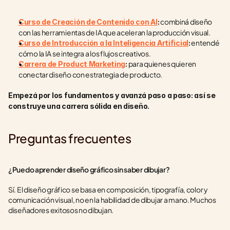
 combiná diseño 
Curso de Creación de Contenido con AI
:
con las herramientas de IA que aceleran la producción visual.
 entendé 
Curso de Introducción a la Inteligencia Artificial
:
cómo la IA se integra a los flujos creativos.
 para quienes quieren 
Carrera de Product Marketing
:
conectar diseño con estrategia de producto.
Empezá por los fundamentos y avanzá paso a paso: así se 
construye una carrera sólida en diseño.
Preguntas frecuentes
¿Puedo aprender diseño gráfico sin saber dibujar?
Sí. El diseño gráfico se basa en composición, tipografía, color y 
comunicación visual, no en la habilidad de dibujar a mano. Muchos 
diseñadores exitosos no dibujan.