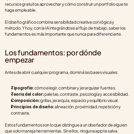
recursos gratuitos aprovechar y cómo construir un portfolio que te 
haga empleable.
El diseño gráfico combina sensibilidad creativa con lógica y 
método. Y hoy, con la IA integrándose al flujo de trabajo, saber los 
fundamentos es más importante que nunca para diferenciarte.
Los fundamentos: por dónde 
empezar
Antes de abrir cualquier programa, dominá las bases visuales:
 cómo elegir, combinar y jerarquizar fuentes.
Tipografía:
 paletas, contraste, psicología y accesibilidad.
Teoría del color:
 grillas, jerarquía, espacio y equilibrio visual.
Composición:
 alineación, proximidad, repetición y 
Principios de diseño:
contraste.
Estos fundamentos son lo que distingue a un diseñador de alguien 
que solo maneja herramientas. Sin ellos, ninguna app te salva.