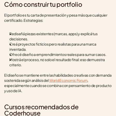
Cómo construir tu portfolio
El portfolio es tu carta de presentación y pesa más que cualquier 
certificado. Estrategias:
Rediseñá piezas existentes (marcas, apps) y explicá tus 
decisiones.
Creá proyectos ficticios pero realistas para una marca 
inventada.
Ofrecé diseño a emprendimientos reales para sumar casos.
Mostrá el proceso, no solo el resultado final: eso demuestra 
criterio.
El diseño se mantiene entre las habilidades creativas con demanda 
sostenida según análisis del 
World Economic Forum
, 
especialmente cuando se combina con pensamiento de producto 
y uso de IA.
Cursos recomendados de 
Coderhouse