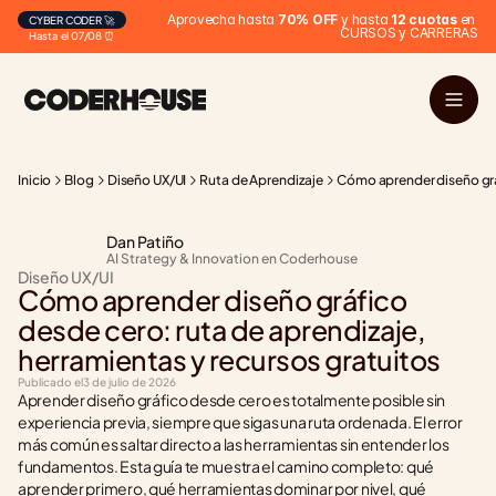
Aprovecha hasta 
70% OFF
 y hasta 
12 cuotas
 en 
CYBER CODER 🚀
CURSOS y CARRERAS
Hasta el 07/08 ⏰
Inicio
Blog
Diseño UX/UI
Ruta de Aprendizaje
Cómo aprender diseño gráf
Dan Patiño
AI Strategy & Innovation en Coderhouse
Diseño UX/UI
Cómo aprender diseño gráfico 
desde cero: ruta de aprendizaje, 
herramientas y recursos gratuitos
Publicado el
3 de julio de 2026
Aprender diseño gráfico desde cero es totalmente posible sin 
experiencia previa, siempre que sigas una ruta ordenada. El error 
más común es saltar directo a las herramientas sin entender los 
fundamentos. Esta guía te muestra el camino completo: qué 
aprender primero, qué herramientas dominar por nivel, qué 