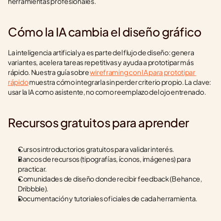
herramientas profesionales.
Cómo la IA cambia el diseño gráfico
La inteligencia artificial ya es parte del flujo de diseño: genera 
variantes, acelera tareas repetitivas y ayuda a prototipar más 
rápido. Nuestra guía sobre 
wireframing con IA para prototipar 
rápido
 muestra cómo integrarla sin perder criterio propio. La clave: 
usar la IA como asistente, no como reemplazo del ojo entrenado.
Recursos gratuitos para aprender
Cursos introductorios gratuitos para validar interés.
Bancos de recursos (tipografías, íconos, imágenes) para 
practicar.
Comunidades de diseño donde recibir feedback (Behance, 
Dribbble).
Documentación y tutoriales oficiales de cada herramienta.