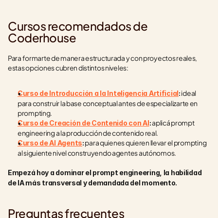
Cursos recomendados de 
Coderhouse
Para formarte de manera estructurada y con proyectos reales, 
estas opciones cubren distintos niveles:
 ideal 
Curso de Introducción a la Inteligencia Artificial
:
para construir la base conceptual antes de especializarte en 
prompting.
 aplicá prompt 
Curso de Creación de Contenido con AI
:
engineering a la producción de contenido real.
 para quienes quieren llevar el prompting 
Curso de AI Agents
:
al siguiente nivel construyendo agentes autónomos.
Empezá hoy a dominar el prompt engineering, la habilidad 
de IA más transversal y demandada del momento.
Preguntas frecuentes