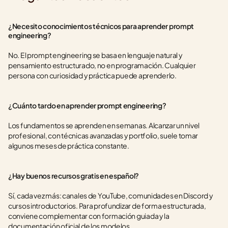
¿Necesito conocimientos técnicos para aprender prompt 
engineering?
No. El prompt engineering se basa en lenguaje natural y 
pensamiento estructurado, no en programación. Cualquier 
persona con curiosidad y práctica puede aprenderlo.
¿Cuánto tardo en aprender prompt engineering?
Los fundamentos se aprenden en semanas. Alcanzar un nivel 
profesional, con técnicas avanzadas y portfolio, suele tomar 
algunos meses de práctica constante.
¿Hay buenos recursos gratis en español?
Sí, cada vez más: canales de YouTube, comunidades en Discord y 
cursos introductorios. Para profundizar de forma estructurada, 
conviene complementar con formación guiada y la 
documentación oficial de los modelos.