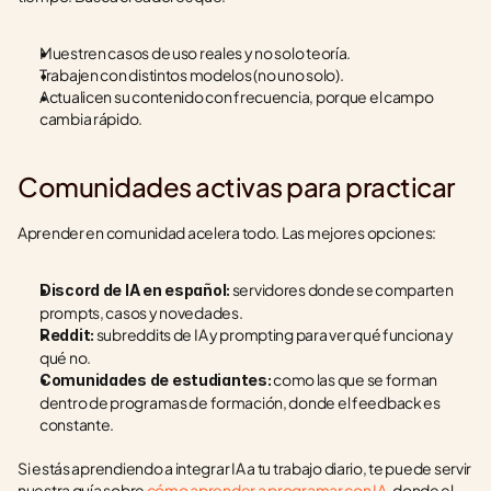
Muestren casos de uso reales y no solo teoría.
Trabajen con distintos modelos (no uno solo).
Actualicen su contenido con frecuencia, porque el campo 
cambia rápido.
Comunidades activas para practicar
Aprender en comunidad acelera todo. Las mejores opciones:
 servidores donde se comparten 
Discord de IA en español:
prompts, casos y novedades.
 subreddits de IA y prompting para ver qué funciona y 
Reddit:
qué no.
 como las que se forman 
Comunidades de estudiantes:
dentro de programas de formación, donde el feedback es 
constante.
Si estás aprendiendo a integrar IA a tu trabajo diario, te puede servir 
nuestra guía sobre 
cómo aprender a programar con IA
, donde el 