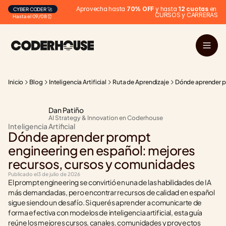
Aprovecha hasta 
70% OFF
 y hasta 
12 cuotas
 en 
CYBER CODER 🚀
CURSOS y CARRERAS
Hasta el 09/08 ⏰
Inicio
Blog
Inteligencia Artificial
Ruta de Aprendizaje
Dónde aprender pr
Dan Patiño
AI Strategy & Innovation en Coderhouse
Inteligencia Artificial
Dónde aprender prompt 
engineering en español: mejores 
recursos, cursos y comunidades
Publicado el
3 de julio de 2026
El prompt engineering se convirtió en una de las habilidades de IA 
más demandadas, pero encontrar recursos de calidad en español 
sigue siendo un desafío. Si querés aprender a comunicarte de 
forma efectiva con modelos de inteligencia artificial, esta guía 
reúne los mejores cursos, canales, comunidades y proyectos 