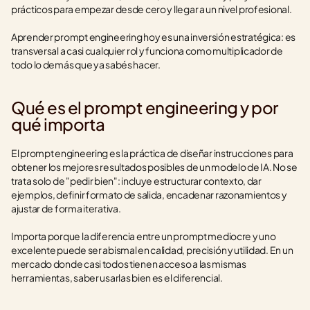
prácticos para empezar desde cero y llegar a un nivel profesional.
Aprender prompt engineering hoy es una inversión estratégica: es 
transversal a casi cualquier rol y funciona como multiplicador de 
todo lo demás que ya sabés hacer.
Qué es el prompt engineering y por 
qué importa
El prompt engineering es la práctica de diseñar instrucciones para 
obtener los mejores resultados posibles de un modelo de IA. No se 
trata solo de "pedir bien": incluye estructurar contexto, dar 
ejemplos, definir formato de salida, encadenar razonamientos y 
ajustar de forma iterativa.
Importa porque la diferencia entre un prompt mediocre y uno 
excelente puede ser abismal en calidad, precisión y utilidad. En un 
mercado donde casi todos tienen acceso a las mismas 
herramientas, saber usarlas bien es el diferencial.