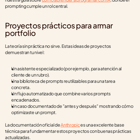
prompting cumple un rol central.
Proyectos prácticos para armar 
portfolio
La teoría sin práctica no sirve. Estas ideas de proyectos 
demuestran tu nivel:
Un asistente especializado (por ejemplo, para atención al 
cliente de un rubro).
Una biblioteca de prompts reutilizables para una tarea 
concreta.
Un flujo automatizado que combine varios prompts 
encadenados.
Un caso documentado de "antes y después" mostrando cómo 
optimizaste un prompt.
La documentación oficial de 
Anthropic
 es una excelente base 
técnica para fundamentar estos proyectos con buenas prácticas 
actualizadas.