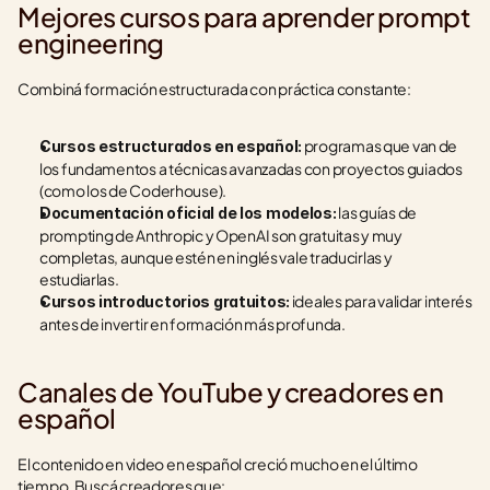
Mejores cursos para aprender prompt 
engineering
Combiná formación estructurada con práctica constante:
 programas que van de 
Cursos estructurados en español:
los fundamentos a técnicas avanzadas con proyectos guiados 
(como los de Coderhouse).
 las guías de 
Documentación oficial de los modelos:
prompting de Anthropic y OpenAI son gratuitas y muy 
completas, aunque estén en inglés vale traducirlas y 
estudiarlas.
 ideales para validar interés 
Cursos introductorios gratuitos:
antes de invertir en formación más profunda.
Canales de YouTube y creadores en 
español
El contenido en video en español creció mucho en el último 
tiempo. Buscá creadores que: