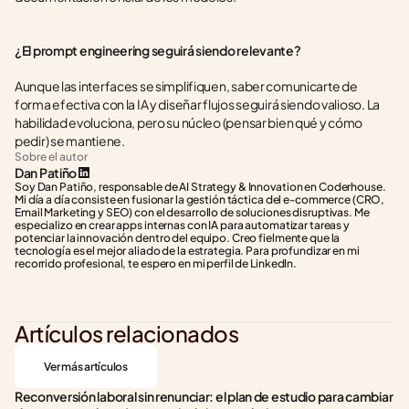
¿El prompt engineering seguirá siendo relevante?
Aunque las interfaces se simplifiquen, saber comunicarte de 
forma efectiva con la IA y diseñar flujos seguirá siendo valioso. La 
habilidad evoluciona, pero su núcleo (pensar bien qué y cómo 
pedir) se mantiene.
Sobre el autor
Dan Patiño
Soy Dan Patiño, responsable de AI Strategy & Innovation en Coderhouse. 
Mi día a día consiste en fusionar la gestión táctica del e-commerce (CRO, 
Email Marketing y SEO) con el desarrollo de soluciones disruptivas. Me 
especializo en crear apps internas con IA para automatizar tareas y 
potenciar la innovación dentro del equipo. Creo fielmente que la 
tecnología es el mejor aliado de la estrategia. Para profundizar en mi 
recorrido profesional, te espero en mi perfil de LinkedIn.
Artículos relacionados
Ver más artículos
Reconversión laboral sin renunciar: el plan de estudio para cambiar 