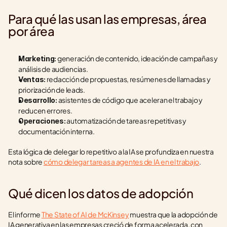
Para qué las usan las empresas, área 
por área
 generación de contenido, ideación de campañas y 
Marketing:
análisis de audiencias.
 redacción de propuestas, resúmenes de llamadas y 
Ventas:
priorización de leads.
 asistentes de código que aceleran el trabajo y 
Desarrollo:
reducen errores.
 automatización de tareas repetitivas y 
Operaciones:
documentación interna.
Esta lógica de delegar lo repetitivo a la IA se profundiza en nuestra 
nota sobre 
cómo delegar tareas a agentes de IA en el trabajo
.
Qué dicen los datos de adopción
El informe 
The State of AI de McKinsey
 muestra que la adopción de 
IA generativa en las empresas creció de forma acelerada, con 