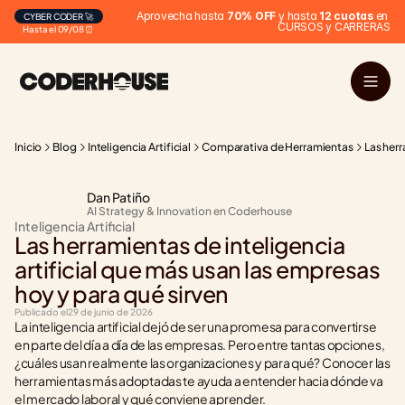
Aprovecha hasta 
70% OFF
 y hasta 
12 cuotas
 en 
CYBER CODER 🚀
CURSOS y CARRERAS
Hasta el 09/08 ⏰
Inicio
Blog
Inteligencia Artificial
Comparativa de Herramientas
Las herr
Dan Patiño
AI Strategy & Innovation en Coderhouse
Inteligencia Artificial
Las herramientas de inteligencia 
artificial que más usan las empresas 
hoy y para qué sirven
Publicado el
29 de junio de 2026
La inteligencia artificial dejó de ser una promesa para convertirse 
en parte del día a día de las empresas. Pero entre tantas opciones, 
¿cuáles usan realmente las organizaciones y para qué? Conocer las 
herramientas más adoptadas te ayuda a entender hacia dónde va 
el mercado laboral y qué conviene aprender.