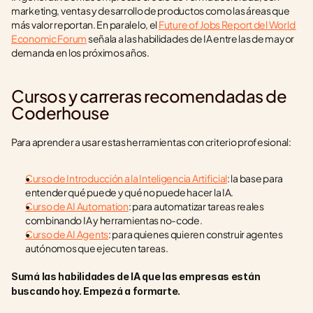
marketing, ventas y desarrollo de productos como las áreas que 
más valor reportan. En paralelo, el 
Future of Jobs Report del World 
Economic Forum
 señala a las habilidades de IA entre las de mayor 
demanda en los próximos años.
Cursos y carreras recomendadas de 
Coderhouse
Para aprender a usar estas herramientas con criterio profesional:
Curso de Introducción a la Inteligencia Artificial
: la base para 
entender qué puede y qué no puede hacer la IA.
Curso de AI Automation
: para automatizar tareas reales 
combinando IA y herramientas no-code.
Curso de AI Agents
: para quienes quieren construir agentes 
autónomos que ejecuten tareas.
Sumá las habilidades de IA que las empresas están 
buscando hoy. Empezá a formarte.