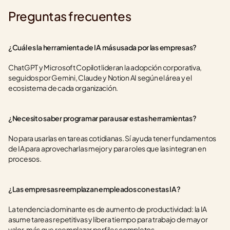
Preguntas frecuentes
¿Cuál es la herramienta de IA más usada por las empresas?
ChatGPT y Microsoft Copilot lideran la adopción corporativa, 
seguidos por Gemini, Claude y Notion AI según el área y el 
ecosistema de cada organización.
¿Necesito saber programar para usar estas herramientas?
No para usarlas en tareas cotidianas. Sí ayuda tener fundamentos 
de IA para aprovecharlas mejor y para roles que las integran en 
procesos.
¿Las empresas reemplazan empleados con estas IA?
La tendencia dominante es de aumento de productividad: la IA 
asume tareas repetitivas y libera tiempo para trabajo de mayor 
valor, más que reemplazar perfiles completos.