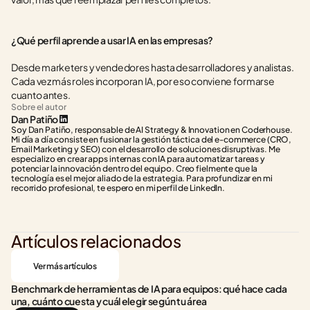
¿Qué perfil aprende a usar IA en las empresas?
Desde marketers y vendedores hasta desarrolladores y analistas. 
Cada vez más roles incorporan IA, por eso conviene formarse 
cuanto antes.
Sobre el autor
Dan Patiño
Soy Dan Patiño, responsable de AI Strategy & Innovation en Coderhouse. 
Mi día a día consiste en fusionar la gestión táctica del e-commerce (CRO, 
Email Marketing y SEO) con el desarrollo de soluciones disruptivas. Me 
especializo en crear apps internas con IA para automatizar tareas y 
potenciar la innovación dentro del equipo. Creo fielmente que la 
tecnología es el mejor aliado de la estrategia. Para profundizar en mi 
recorrido profesional, te espero en mi perfil de LinkedIn.
Artículos relacionados
Ver más artículos
Benchmark de herramientas de IA para equipos: qué hace cada 
una, cuánto cuesta y cuál elegir según tu área