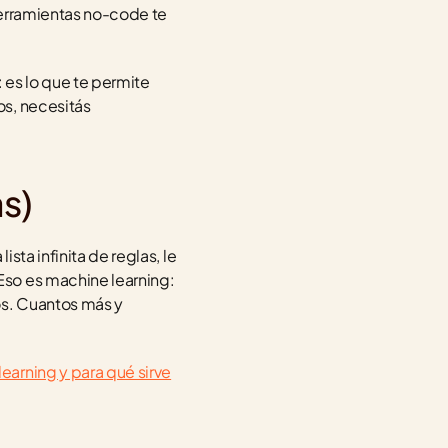
erramientas no-code te 
es lo que te permite 
s, necesitás 
as)
ta infinita de reglas, le 
so es machine learning: 
s. Cuantos más y 
earning y para qué sirve