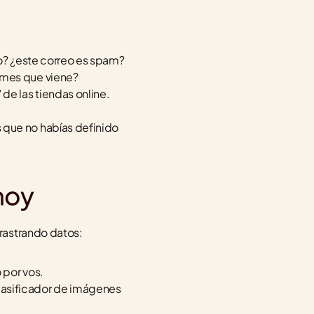
no? ¿este correo es spam?
 mes que viene?
 de las tiendas online.
 que no habías definido 
hoy
rastrando datos:
 por vos.
lasificador de imágenes 