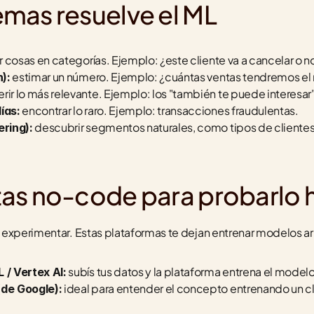
mas resuelve el ML
r cosas en categorías. Ejemplo: ¿este cliente va a cancelar o 
 estimar un número. Ejemplo: ¿cuántas ventas tendremos el
):
erir lo más relevante. Ejemplo: los "también te puede interesar"
 encontrar lo raro. Ejemplo: transacciones fraudulentas.
ías:
 descubrir segmentos naturales, como tipos de clientes
ring):
as no-code para probarlo 
 experimentar. Estas plataformas te dejan entrenar modelos ar
 subís tus datos y la plataforma entrena el modelo
/ Vertex AI:
 ideal para entender el concepto entrenando un c
de Google):