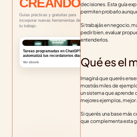
CREANDO
decisiones. Esta guía exp
permiten probarlo aunqu
Guías prácticas y gratuitas para
incorporar nuevas herramientas de IA a
Si trabajás en negocio, m
tu trabajo.
pedir bien, evaluar propu
entenderlos.
Tareas programadas en ChatGPT:
automatizá tus recordatorios diarios
Ver ebook
Qué es el m
Imaginá que querés enseñar
mostrás miles de ejemplo
un sistema que aprende d
mejores ejemplos, mejor
Si querés una base más c
que complementa esta g