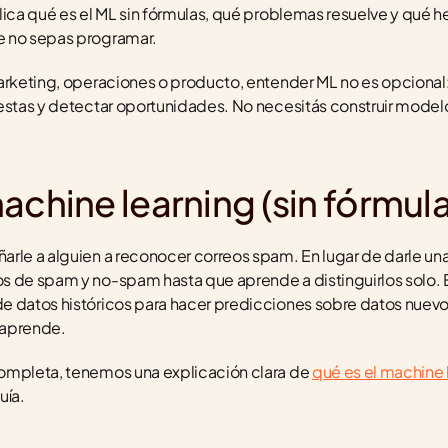
lica qué es el ML sin fórmulas, qué problemas resuelve y qué h
e no sepas programar.
arketing, operaciones o producto, entender ML no es opcional: 
estas y detectar oportunidades. No necesitás construir modelo
achine learning (sin fórmul
le a alguien a reconocer correos spam. En lugar de darle una lis
s de spam y no-spam hasta que aprende a distinguirlos solo. E
e datos históricos para hacer predicciones sobre datos nuevo
 aprende.
ompleta, tenemos una explicación clara de 
qué es el machine l
uía.