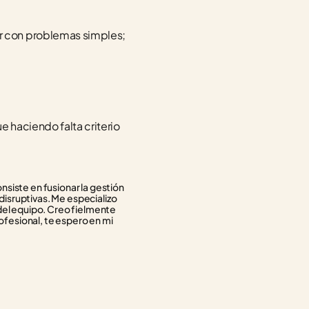
 con problemas simples; 
haciendo falta criterio 
siste en fusionar la gestión 
isruptivas. Me especializo 
del equipo. Creo fielmente 
ofesional, te espero en mi 