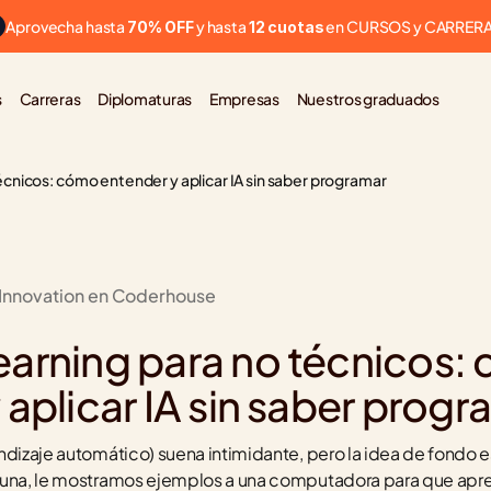
Aprovecha hasta 
 y hasta 
 en CURSOS y CARRER
70% OFF
12 cuotas
s
Carreras
Diplomaturas
Empresas
Nuestros graduados
écnicos: cómo entender y aplicar IA sin saber programar
 Innovation en Coderhouse
arning para no técnicos: 
 aplicar IA sin saber progr
ndizaje automático) suena intimidante, pero la idea de fondo es
 una, le mostramos ejemplos a una computadora para que apre