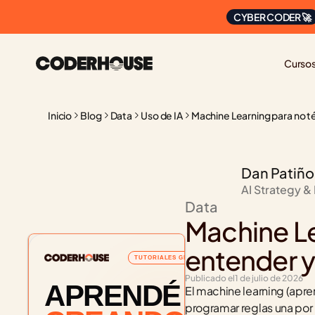
CYBER CODER 🚀
Curso
Inicio
Blog
Data
Uso de IA
Machine Learning para no t
Dan Patiño
AI Strategy &
Data
Machine Le
entender y
TUTORIALES GRATUITOS
Publicado el
1 de julio de 2026
APRENDÉ
El machine learning (apre
programar reglas una por