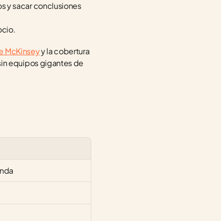
os y sacar conclusiones 
ocio.
de McKinsey
 y la cobertura 
in equipos gigantes de 
anda