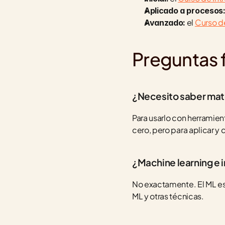
Aplicado a procesos
 el 
Curso d
Avanzado:
Preguntas 
¿Necesito saber mat
Para usarlo con herramie
cero, pero para aplicar y
¿Machine learning e i
No exactamente. El ML es 
ML y otras técnicas.