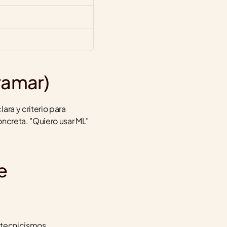
ramar)
ra y criterio para 
ncreta. "Quiero usar ML" 
e
 tecnicismos.