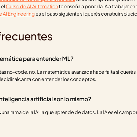
 el 
Curso de AI Automation
 te enseña a poner la IA a trabajar en 
:
e AI Engineering
 es el paso siguiente si querés construir soluc
frecuentes
emática para entender ML?
ntas no-code, no. La matemática avanzada hace falta si querés
 decidir alcanza con entender los conceptos.
nteligencia artificial son lo mismo?
una rama de la IA: la que aprende de datos. La IA es el campo