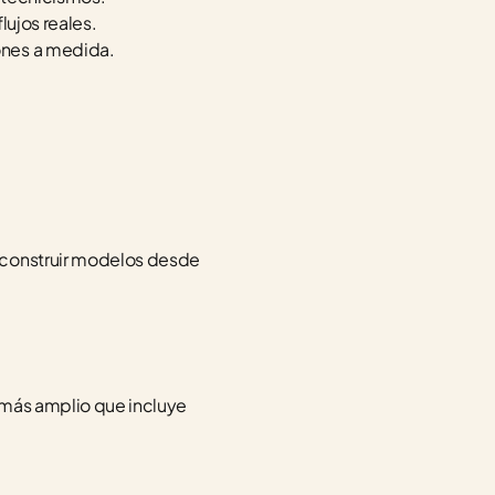
flujos reales.
iones a medida.
 construir modelos desde 
 más amplio que incluye 