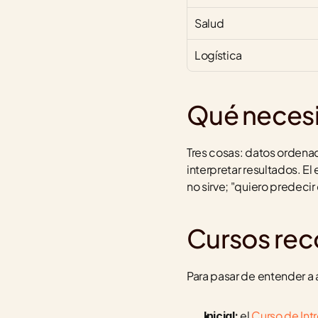
Salud
Logística
Qué necesi
Tres cosas: datos ordenado
interpretar resultados. E
no sirve; "quiero predecir 
Cursos re
Para pasar de entender a a
 el 
Curso de Intr
Inicial: