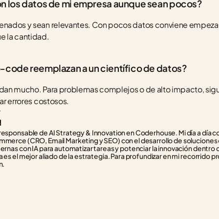
on los datos de mi empresa aunque sean pocos?
denados y sean relevantes. Con pocos datos conviene empezar
e la cantidad.
-code reemplazan a un científico de datos?
udan mucho. Para problemas complejos o de alto impacto, sigue 
tar errores costosos.
r
responsable de AI Strategy & Innovation en Coderhouse. Mi día a día con
mmerce (CRO, Email Marketing y SEO) con el desarrollo de soluciones d
ternas con IA para automatizar tareas y potenciar la innovación dentro 
 es el mejor aliado de la estrategia. Para profundizar en mi recorrido pr
n.