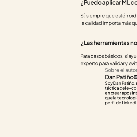
¿Puedo aplicar ML c
Sí, siempre que estén or
la calidad importa más qu
¿Las herramientas no
Para casos básicos, sí ay
experto para validar y evi
Sobre el auto
Dan Patiño
Soy Dan Patiño, 
táctica del e-co
en crear apps in
que la tecnología
perfil de LinkedI