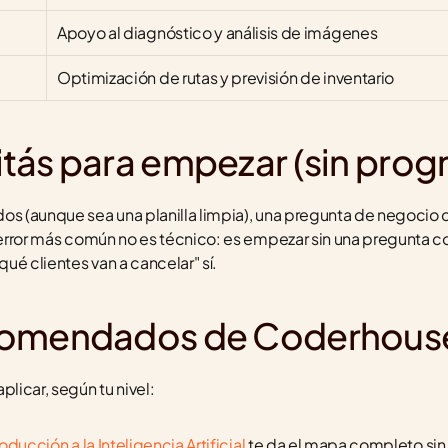
Apoyo al diagnóstico y análisis de imágenes
Optimización de rutas y previsión de inventario
tás para empezar (sin prog
s (aunque sea una planilla limpia), una pregunta de negocio cla
l error más común no es técnico: es empezar sin una pregunta co
qué clientes van a cancelar" sí.
comendados de Coderhous
plicar, según tu nivel:
oducción a la Inteligencia Artificial
 te da el mapa completo sin