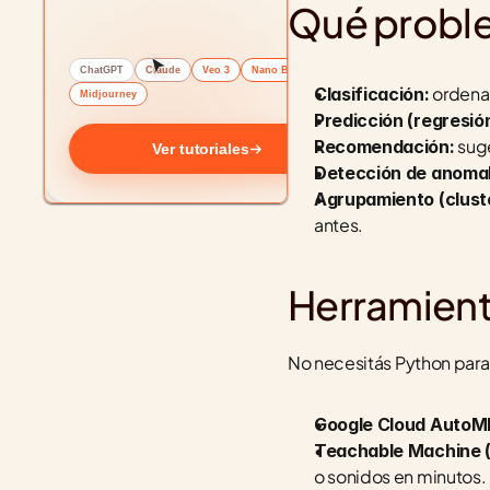
Qué proble
ChatGPT
Claude
Veo 3
Nano Banana
 ordena
Clasificación:
Midjourney
Predicción (regresión
 sug
Recomendación:
Ver tutoriales
Detección de anomal
Agrupamiento (cluste
antes.
Herramient
No necesitás Python para
Google Cloud AutoML 
Teachable Machine (
o sonidos en minutos.