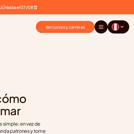
AS
|
Hasta el 07/08 ⏰
Ver cursos y carreras
cómo 
amar
 simple: en vez de 
nda patrones y tome 