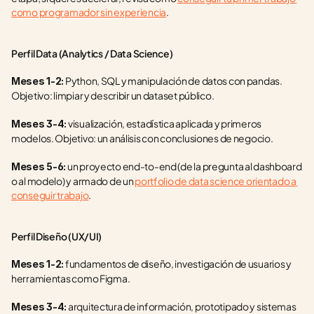
como programador sin experiencia
.
Perfil Data (Analytics / Data Science)
 Python, SQL y manipulación de datos con pandas. 
Meses 1-2:
Objetivo: limpiar y describir un dataset público.
 visualización, estadística aplicada y primeros 
Meses 3-4:
modelos. Objetivo: un análisis con conclusiones de negocio.
 un proyecto end-to-end (de la pregunta al dashboard 
Meses 5-6:
o al modelo) y armado de un 
portfolio de data science orientado a 
conseguir trabajo
.
Perfil Diseño (UX/UI)
 fundamentos de diseño, investigación de usuarios y 
Meses 1-2:
herramientas como Figma.
 arquitectura de información, prototipado y sistemas 
Meses 3-4: