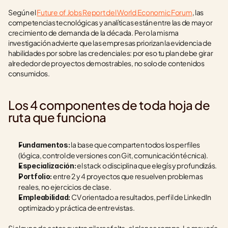
Según el 
Future of Jobs Report del World Economic Forum
, las 
competencias tecnológicas y analíticas están entre las de mayor 
crecimiento de demanda de la década. Pero la misma 
investigación advierte que las empresas priorizan la evidencia de 
habilidades por sobre las credenciales: por eso tu plan debe girar 
alrededor de proyectos demostrables, no solo de contenidos 
consumidos.
Los 4 componentes de toda hoja de 
ruta que funciona
 la base que comparten todos los perfiles 
Fundamentos:
(lógica, control de versiones con Git, comunicación técnica).
 el stack o disciplina que elegís y profundizás.
Especialización:
 entre 2 y 4 proyectos que resuelven problemas 
Portfolio:
reales, no ejercicios de clase.
 CV orientado a resultados, perfil de LinkedIn 
Empleabilidad:
optimizado y práctica de entrevistas.