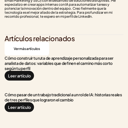
Email Marketing y SEO) con el desarrollo de soluciones disruptivas. Me 
especializo en crear apps internas con IA para automatizar tareas y 
potenciar la innovación dentro del equipo. Creo fielmente que la 
tecnología es el mejor aliado de la estrategia. Para profundizar en mi 
recorrido profesional, te espero en mi perfil de LinkedIn.
Artículos relacionados
Ver más artículos
Cómo construir tu ruta de aprendizaje personalizada para ser 
analista de datos: variables que definen el camino más corto 
según tu perfil
Leer artículo
Cómo pasar de un trabajo tradicional a un rol de IA: historias reales 
de tres perfiles que lograron el cambio
Leer artículo