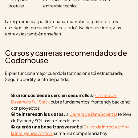
postular
entrevista técnica
La regla práctica: postulá cuando cumplas los primeros tres 
checkpoints, no cuando "sepas todo". Nadie sabe todo, y las 
entrevistas también enseñan.
Cursos y carreras recomendados de 
Coderhouse
El plan funciona mejor cuando la formación está estructurada. 
Según tu perfil y punto de partida:
 la 
Carrera de 
Si arrancás desde cero en desarrollo:
Desarrollo Full Stack
 cubre fundamentos, frontend y backend 
con proyectos.
 la 
Carrera de Data Scientist
 te lleva 
Si te interesan los datos:
de Python y SQL hasta el modelado.
 el 
Curso de Introducción a 
Si querés una base transversal:
la Inteligencia Artificial
 suma una competencia hoy 