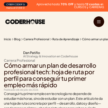
Aprovecha hasta 
70% OFF
 y hasta 
12 cuotas
 en 
CYBER CODER 🚀
CURSOS y CARRERAS
Hasta el 07/08 ⏰
Inicio
Blog
Carrera Profesional
Ruta de Aprendizaje
Cómo armar un plan 
Dan Patiño
AI Strategy & Innovation en Coderhouse
Carrera Profesional
Cómo armar un plan de desarrollo 
profesional tech: hoja de ruta por 
perfil para conseguir tu primer 
empleo más rápido
Publicado el
6 de julio de 2026
Conseguir tu primer empleo en tecnología no depende de 
estudiar más horas, sino de estudiar con un plan. Este artículo te da 
una hoja de ruta concreta por perfil —desarrollo, datos y diseño— 