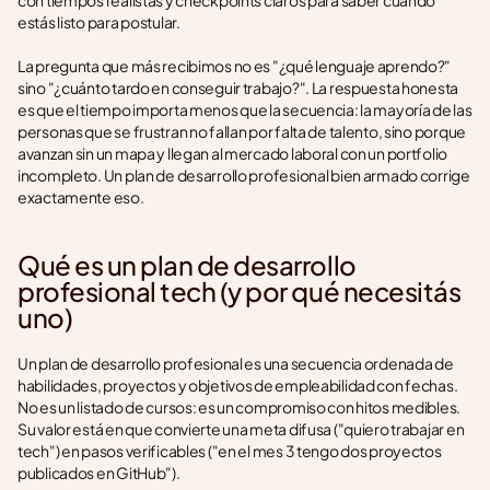
con tiempos realistas y checkpoints claros para saber cuándo 
estás listo para postular.
La pregunta que más recibimos no es "¿qué lenguaje aprendo?" 
sino "¿cuánto tardo en conseguir trabajo?". La respuesta honesta 
es que el tiempo importa menos que la secuencia: la mayoría de las 
personas que se frustran no fallan por falta de talento, sino porque 
avanzan sin un mapa y llegan al mercado laboral con un portfolio 
incompleto. Un plan de desarrollo profesional bien armado corrige 
exactamente eso.
Qué es un plan de desarrollo 
profesional tech (y por qué necesitás 
uno)
Un plan de desarrollo profesional es una secuencia ordenada de 
habilidades, proyectos y objetivos de empleabilidad con fechas. 
No es un listado de cursos: es un compromiso con hitos medibles. 
Su valor está en que convierte una meta difusa ("quiero trabajar en 
tech") en pasos verificables ("en el mes 3 tengo dos proyectos 
publicados en GitHub").