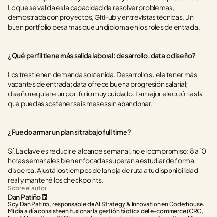
Lo que se valida es la capacidad de resolver problemas, 
demostrada con proyectos, GitHub y entrevistas técnicas. Un 
buen portfolio pesa más que un diploma en los roles de entrada.
¿Qué perfil tiene más salida laboral: desarrollo, data o diseño?
Los tres tienen demanda sostenida. Desarrollo suele tener más 
vacantes de entrada; data ofrece buena progresión salarial; 
diseño requiere un portfolio muy cuidado. La mejor elección es la 
que puedas sostener seis meses sin abandonar.
¿Puedo armar un plan si trabajo full time?
Sí. La clave es reducir el alcance semanal, no el compromiso: 8 a 10 
horas semanales bien enfocadas superan a estudiar de forma 
dispersa. Ajustá los tiempos de la hoja de ruta a tu disponibilidad 
real y mantené los checkpoints.
Sobre el autor
Dan Patiño
Soy Dan Patiño, responsable de AI Strategy & Innovation en Coderhouse. 
Mi día a día consiste en fusionar la gestión táctica del e-commerce (CRO, 