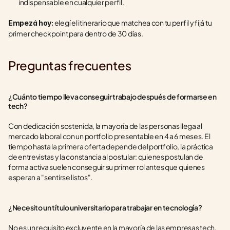
indispensable en cualquier perfil.
 elegí el itinerario que matchea con tu perfil y fijá tu 
Empezá hoy:
primer checkpoint para dentro de 30 días.
Preguntas frecuentes
¿Cuánto tiempo lleva conseguir trabajo después de formarse en 
tech?
Con dedicación sostenida, la mayoría de las personas llega al 
mercado laboral con un portfolio presentable en 4 a 6 meses. El 
tiempo hasta la primera oferta depende del portfolio, la práctica 
de entrevistas y la constancia al postular: quienes postulan de 
forma activa suelen conseguir su primer rol antes que quienes 
esperan a "sentirse listos".
¿Necesito un título universitario para trabajar en tecnología?
No es un requisito excluyente en la mayoría de las empresas tech. 