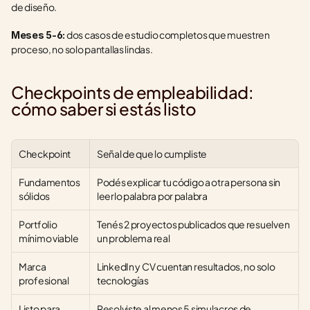
de diseño.
 dos casos de estudio completos que muestren 
Meses 5-6:
proceso, no solo pantallas lindas.
Checkpoints de empleabilidad: 
cómo saber si estás listo
Checkpoint
Señal de que lo cumpliste
Fundamentos 
Podés explicar tu código a otra persona sin 
sólidos
leerlo palabra por palabra
Portfolio 
Tenés 2 proyectos publicados que resuelven 
mínimo viable
un problema real
Marca 
LinkedIn y CV cuentan resultados, no solo 
profesional
tecnologías
Listo para 
Resolviste al menos 5 simulacros de 