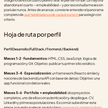
Si alguno de estos cuatro pilares falta, el plan se rompe. La mayoría 
abandona el cuarto —empleabilidad— y por eso estudia meses sin 
postular nunca. Antes de arrancar, conviene entender el panorama 
completo de 
qué habilidades pide cada área tech
 para elegir con 
criterio.
Hoja de ruta por perfil
Perfil Desarrollo (Full Stack / Frontend / Backend)
 HTML, CSS, JavaScript, lógica de 
Meses 1-2 · Fundamentos:
programación y Git. Objetivo: publicar tu primer sitio estático.
 un framework (React o similar) y 
Meses 3-4 · Especialización:
nociones de backend (una API con base de datos). Objetivo: una 
app funcional con datos reales.
 dos proyectos 
Meses 5-6 · Portfolio + empleabilidad:
completos, uno de ellos con autenticación y despliegue. CV, 
LinkedIn y primeras postulaciones. Es común subestimar esta 
etapa; si querés acelerar, revisá cómo 
conseguir tu primer trabajo 