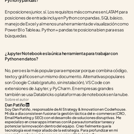
Python y pandas?
En posiciones junior, sí. Los requisitos más comunes en LATAM para 
posiciones de entrada incluyen Python con pandas, SQL básico, 
manejo de Excel y al menos una herramienta de visualización como 
Power BI o Tableau. Python + pandas te posiciona bien para esas 
búsquedas.
¿Jupyter Notebook es la única herramienta para trabajar con 
Python en datos?
No, pero es la más popular para empezar porque combina código, 
texto y gráficos en un mismo documento. Alternativas populares 
son Google Colab (gratuito, sin instalación), VS Code con 
extensiones de Jupyter, y PyCharm. En empresas grandes 
también se usa Databricks o plataformas de notebooks en la nube.
Sobre el autor
Dan Patiño
Soy Dan Patiño, responsable de AI Strategy & Innovation en Coderhouse. 
Mi día a día consiste en fusionar la gestión táctica del e-commerce (CRO, 
Email Marketing y SEO) con el desarrollo de soluciones disruptivas. Me 
especializo en crear apps internas con IA para automatizar tareas y 
potenciar la innovación dentro del equipo. Creo fielmente que la 
tecnología es el mejor aliado de la estrategia. Para profundizar en mi 