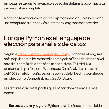
empezar, esta guía te lleva paso a paso desde la instalación hasta tu 
primer análisis completo.
No necesitás experiencia previa en programación. Solo necesitás 
una computadora, conexión a internet y las ganas de aprender.
Por qué Python es el lenguaje de 
elección para análisis de datos
Según la 
Stack Overflow Developer Survey
, Python es el lenguaje 
más popular entre los desarrolladores y científicos de datos a nivel 
mundial por más de cinco años consecutivos. En LATAM, la 
demanda de perfiles con Python para Data Analytics creció más 
del 40% en el último año según reportes de LinkedIn y portales de 
empleo como Computrabajo y GetOnBoard.
Las razones concretas por las que Python domina el análisis de 
datos:
 Python está diseñado para ser leído 
Sintaxis clara y legible: