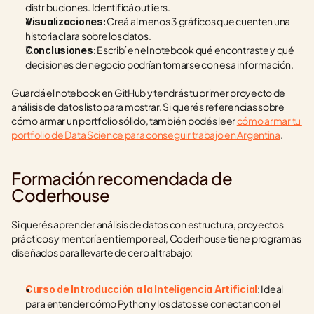
distribuciones. Identificá outliers.
 Creá al menos 3 gráficos que cuenten una 
Visualizaciones:
historia clara sobre los datos.
 Escribí en el notebook qué encontraste y qué 
Conclusiones:
decisiones de negocio podrían tomarse con esa información.
Guardá el notebook en GitHub y tendrás tu primer proyecto de 
análisis de datos listo para mostrar. Si querés referencias sobre 
cómo armar un portfolio sólido, también podés leer 
cómo armar tu 
portfolio de Data Science para conseguir trabajo en Argentina
.
Formación recomendada de 
Coderhouse
Si querés aprender análisis de datos con estructura, proyectos 
prácticos y mentoría en tiempo real, Coderhouse tiene programas 
diseñados para llevarte de cero al trabajo:
: Ideal 
Curso de Introducción a la Inteligencia Artificial
para entender cómo Python y los datos se conectan con el 