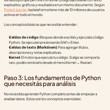
explicativo, gráficos y resultados en un mismo documento. Según 
Project Jupyter
, la plataforma tiene más de 10 millones de usuarios 
activos en todo el mundo.
Los conceptos básicos que necesitás entender:
 Bloques donde escribís y ejecutás código 
Celdas de código:
Python. Se ejecutan presionando Shift + Enter.
 Para agregar títulos, 
Celdas de texto (Markdown):
descripciones y notas explicativas.
 El motor que ejecuta tu código. Si algo se comporta 
Kernel:
raro, podés reiniciarlo desde el menú Kernel → Restart.
Paso 3: Los fundamentos de Python 
que necesitás para análisis
No necesitás aprender Python completo antes de empezar a 
analizar datos. Estos son los conceptos esenciales: