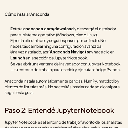
Cómo instalar Anaconda
Entrá a 
 y descargá el instalador 
anaconda.com/download
para tu sistema operativo (Windows, Mac o Linux).
Ejecutá el instalador y seguí los pasos por defecto. No 
necesitás cambiar ninguna configuración avanzada.
Una vez instalado, abrí 
 y hacé clic en 
Anaconda Navigator
 en la sección de Jupyter Notebook.
Launch
Se va a abrir una ventana del navegador con Jupyter Notebook 
— tu entorno de trabajo para escribir y ejecutar código Python.
Anaconda instala automáticamente pandas, NumPy, matplotlib y 
cientos de librerías más. No necesitás instalar nada adicional para 
seguir esta guía.
Paso 2: Entendé Jupyter Notebook
Jupyter Notebook es el entorno de trabajo favorito de los analistas 
de datos porque permite combinar código ejecutable con texto 