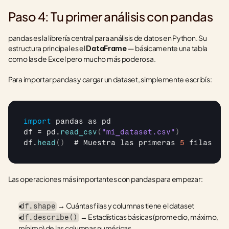
Paso 4: Tu primer análisis con pandas
pandas es la librería central para análisis de datos en Python. Su 
estructura principal es el 
 — básicamente una tabla 
DataFrame
como las de Excel pero mucho más poderosa.
Para importar pandas y cargar un dataset, simplemente escribís:
import
pandas
as 
pd
df
 = 
pd
.
read_csv
(
"mi_dataset.csv"
)
df
.
head
(
)
  # 
Muestra 
las 
primeras 
5
filas
Las operaciones más importantes con pandas para empezar:
 → Cuántas filas y columnas tiene el dataset
df.shape
 → Estadísticas básicas (promedio, máximo, 
df.describe()
mínimo) de las columnas numéricas