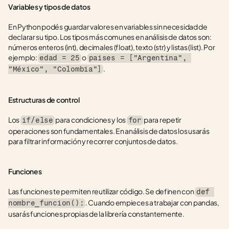
Variables y tipos de datos
En Python podés guardar valores en variables sin necesidad de 
declarar su tipo. Los tipos más comunes en análisis de datos son: 
números enteros (int), decimales (float), texto (str) y listas (list). Por 
ejemplo: 
 o 
edad = 25
paises = ["Argentina", 
.
"México", "Colombia"]
Estructuras de control
Los 
 para condiciones y los 
 para repetir 
if/else
for
operaciones son fundamentales. En análisis de datos los usarás 
para filtrar información y recorrer conjuntos de datos.
Funciones
Las funciones te permiten reutilizar código. Se definen con 
def 
. Cuando empieces a trabajar con pandas, 
nombre_funcion():
usarás funciones propias de la librería constantemente.