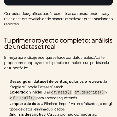
Con estos dos gráficos podés comunicar patrones, tendencias y 
relaciones entre variables de manera efectiva en presentaciones o 
reportes.
Tu primer proyecto completo: análisis 
de un dataset real
El mejor aprendizaje es el que se hace con datos reales. Acá te 
proponemos un proyecto de práctica completo que podés incluir 
en tu portfolio:
 de 
Descargá un dataset de ventas, salarios o reviews
Kaggle o Google Dataset Search.
 Usá 
, 
 y 
Exploración inicial:
df.head()
df.describe()
 para entender qué tenés.
df.isnull()
 Eliminá o imputá valores faltantes, corregí 
Limpieza de datos:
tipos de datos, eliminá duplicados.
 Calculá promedios, medianas, 
Análisis descriptivo: