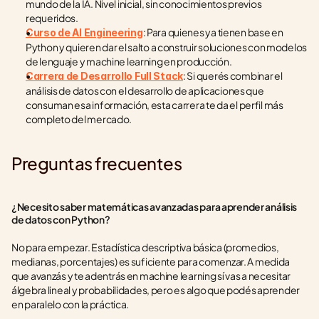
mundo de la IA. Nivel inicial, sin conocimientos previos 
requeridos.
: Para quienes ya tienen base en 
Curso de AI Engineering
Python y quieren dar el salto a construir soluciones con modelos 
de lenguaje y machine learning en producción.
: Si querés combinar el 
Carrera de Desarrollo Full Stack
análisis de datos con el desarrollo de aplicaciones que 
consuman esa información, esta carrera te da el perfil más 
completo del mercado.
Preguntas frecuentes
¿Necesito saber matemáticas avanzadas para aprender análisis 
de datos con Python?
No para empezar. Estadística descriptiva básica (promedios, 
medianas, porcentajes) es suficiente para comenzar. A medida 
que avanzás y te adentrás en machine learning sí vas a necesitar 
álgebra lineal y probabilidades, pero es algo que podés aprender 
en paralelo con la práctica.