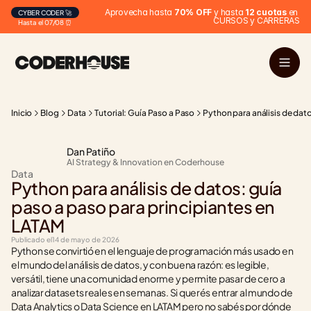
Aprovecha hasta 
70% OFF
 y hasta 
12 cuotas
 en 
CYBER CODER 🚀
CURSOS y CARRERAS
Hasta el 07/08 ⏰
Inicio
Blog
Data
Tutorial: Guía Paso a Paso
Python para análisis de dat
Dan Patiño
AI Strategy & Innovation en Coderhouse
Data
Python para análisis de datos: guía 
paso a paso para principiantes en 
LATAM
Publicado el
14 de mayo de 2026
Python se convirtió en el lenguaje de programación más usado en 
el mundo del análisis de datos, y con buena razón: es legible, 
versátil, tiene una comunidad enorme y permite pasar de cero a 
analizar datasets reales en semanas. Si querés entrar al mundo de 
Data Analytics o Data Science en LATAM pero no sabés por dónde 