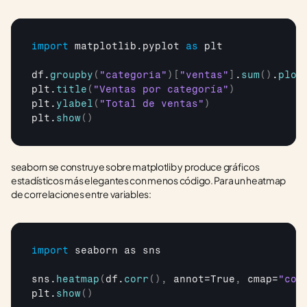
import
matplotlib
.
pyplot
as
 plt

df
.
groupby
(
"categoria"
)
[
"ventas"
]
.
sum
(
)
.
plot
plt
.
title
(
"Ventas por categoría"
)
plt
.
ylabel
(
"Total de ventas"
)
plt
.
show
(
)
seaborn se construye sobre matplotlib y produce gráficos 
estadísticos más elegantes con menos código. Para un heatmap 
de correlaciones entre variables:
import
seaborn
as 
sns
sns
.
heatmap
(
df
.
corr
(
)
,
annot
=
True
,
cmap
=
"coo
plt
.
show
(
)