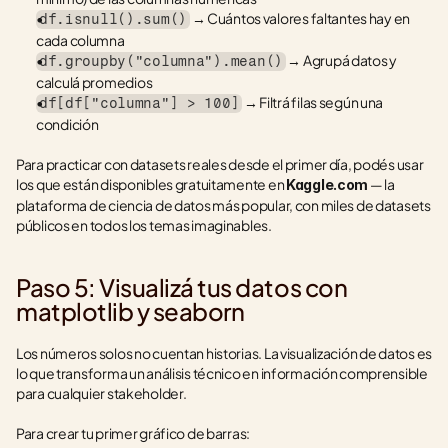
 → Cuántos valores faltantes hay en 
df.isnull().sum()
cada columna
 → Agrupá datos y 
df.groupby("columna").mean()
calculá promedios
 → Filtrá filas según una 
df[df["columna"] > 100]
condición
Para practicar con datasets reales desde el primer día, podés usar 
los que están disponibles gratuitamente en 
 — la 
Kaggle.com
plataforma de ciencia de datos más popular, con miles de datasets 
públicos en todos los temas imaginables.
Paso 5: Visualizá tus datos con 
matplotlib y seaborn
Los números solos no cuentan historias. La visualización de datos es 
lo que transforma un análisis técnico en información comprensible 
para cualquier stakeholder.
Para crear tu primer gráfico de barras: