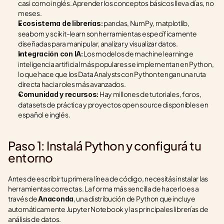
casi como inglés. Aprender los conceptos básicos lleva días, no 
meses.
 pandas, NumPy, matplotlib, 
Ecosistema de librerías:
seaborn y scikit-learn son herramientas específicamente 
diseñadas para manipular, analizar y visualizar datos.
 Los modelos de machine learning e 
Integración con IA:
inteligencia artificial más populares se implementan en Python, 
lo que hace que los Data Analysts con Python tengan una ruta 
directa hacia roles más avanzados.
 Hay millones de tutoriales, foros, 
Comunidad y recursos:
datasets de práctica y proyectos open source disponibles en 
español e inglés.
Paso 1: Instalá Python y configurá tu 
entorno
Antes de escribir tu primera línea de código, necesitás instalar las 
herramientas correctas. La forma más sencilla de hacerlo es a 
través de 
, una distribución de Python que incluye 
Anaconda
automáticamente Jupyter Notebook y las principales librerías de 
análisis de datos.