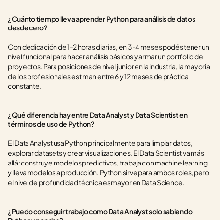
¿Cuánto tiempo lleva aprender Python para análisis de datos 
desde cero?
Con dedicación de 1-2 horas diarias, en 3-4 meses podés tener un 
nivel funcional para hacer análisis básicos y armar un portfolio de 
proyectos. Para posiciones de nivel junior en la industria, la mayoría 
de los profesionales estiman entre 6 y 12 meses de práctica 
constante.
¿Qué diferencia hay entre Data Analyst y Data Scientist en 
términos de uso de Python?
El Data Analyst usa Python principalmente para limpiar datos, 
explorar datasets y crear visualizaciones. El Data Scientist va más 
allá: construye modelos predictivos, trabaja con machine learning 
y lleva modelos a producción. Python sirve para ambos roles, pero 
el nivel de profundidad técnica es mayor en Data Science.
¿Puedo conseguir trabajo como Data Analyst solo sabiendo 