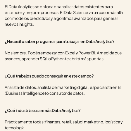
El Data Analytics se enfoca en analizar datos existentes para 
entender y mejorar procesos. El Data Science va un paso más allá 
con modelos predictivos y algoritmos avanzados para generar 
nuevos insights.
¿Necesito saber programar para trabajar en Data Analytics?
No siempre. Podés empezar con Excel y Power BI. A medida que 
avances, aprender SQL o Python te abrirá más puertas.
¿Qué trabajos puedo conseguir en este campo?
Analista de datos, analista de marketing digital, especialista en BI 
(Business Intelligence) o consultor de datos.
¿Qué industrias usan más Data Analytics?
Prácticamente todas: finanzas, retail, salud, marketing, logística y 
tecnología.