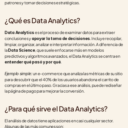
patrones y tomar decisiones estratégicas.
¿Qué es Data Analytics?
 es el proceso de examinar datos para extraer 
Data Analytics
conclusiones y 
. Incluye recopilar, 
apoyar la toma de decisiones
limpiar, organizar, analizar e interpretar información. A diferencia de 
la 
, que suele enfocarse más en modelos 
Data Science
predictivos y algoritmos avanzados, el Data Analytics se centra en 
.
entender qué pasó y por qué
 un e-commerce que analiza las métricas de su sitio 
Ejemplo simple:
para descubrir que el 40% de los usuarios abandona el carrito de 
compras en el último paso. Gracias a ese análisis, puede rediseñar 
la página de pago para mejorar la conversión.
¿Para qué sirve el Data Analytics?
El análisis de datos tiene aplicaciones en casi cualquier sector. 
Algunas de las más comunes son: