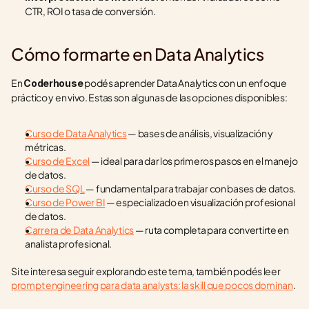
CTR, ROI o tasa de conversión.
Cómo formarte en Data Analytics
En 
 podés aprender Data Analytics con un enfoque 
Coderhouse
práctico y en vivo. Estas son algunas de las opciones disponibles:
Curso de Data Analytics
 — bases de análisis, visualización y 
métricas.
Curso de Excel
 — ideal para dar los primeros pasos en el manejo 
de datos.
Curso de SQL
 — fundamental para trabajar con bases de datos.
Curso de Power BI
 — especializado en visualización profesional 
de datos.
Carrera de Data Analytics
 — ruta completa para convertirte en 
analista profesional.
Si te interesa seguir explorando este tema, también podés leer 
prompt engineering para data analysts: la skill que pocos dominan
.