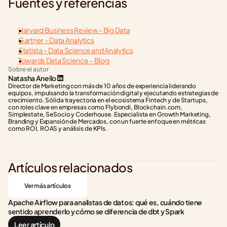
Fuentes y referencias
Harvard Business Review – Big Data
Gartner – Data Analytics
Statista – Data Science and Analytics
Towards Data Science – Blog
Sobre el autor
Natasha Anello
Director de Marketing con más de 10 años de experiencia liderando 
equipos, impulsando la transformación digital y ejecutando estrategias de 
crecimiento. Sólida trayectoria en el ecosistema Fintech y de Startups, 
con roles clave en empresas como Flybondi, Blockchain.com, 
Simplestate, SeSocio y Coderhouse. Especialista en Growth Marketing, 
Branding y Expansión de Mercados, con un fuerte enfoque en métricas 
como ROI, ROAS y análisis de KPIs.
Artículos relacionados
Ver más artículos
Apache Airflow para analistas de datos: qué es, cuándo tiene 
sentido aprenderlo y cómo se diferencia de dbt y Spark
Leer artículo