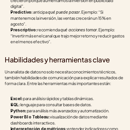
crecieron porque aumentamos la inversión en publicidad 
digital”.
 anticipa 
. Ejemplo: “Si 
Predictivo:
qué puede pasar
mantenemos la inversión, las ventas crecerán un 15% en 
agosto”.
 recomienda 
. Ejemplo: 
Prescriptivo:
qué acciones tomar
“Invertir más en el canal que trajo mejor retorno y reducir gastos 
en el menos efectivo”.
Habilidades y herramientas clave
Un analista de datos no solo necesita conocimientos técnicos, 
también habilidades de comunicación para explicar resultados de 
forma clara. Entre las herramientas más importantes están:
 para análisis rápidos y tablas dinámicas.
Excel:
 lenguaje para consultar bases de datos.
SQL:
 para análisis más avanzados y automatización.
Python:
 visualización de datos mediante 
Power BI o Tableau:
dashboards interactivos.
 entender indicadores como 
Interpretación de métricas: