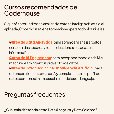
Cursos recomendados de 
Coderhouse
Si querés profundizar en análisis de datos e inteligencia artificial 
aplicada, Coderhouse tiene formaciones para todos los niveles:
: para aprender a analizar datos, 
Curso de Data Analytics
construir dashboards y tomar decisiones basadas en 
información real.
: para incorporar modelos de IA y 
Curso de AI Engineering
machine learning en tus proyectos de datos.
: para 
Curso de Introducción a la Inteligencia Artificial
entender el ecosistema de IA y complementar tu perfil de 
datos con conocimientos sobre modelos de lenguaje.
Preguntas frecuentes
¿Cuál es la diferencia entre Data Analytics y Data Science?