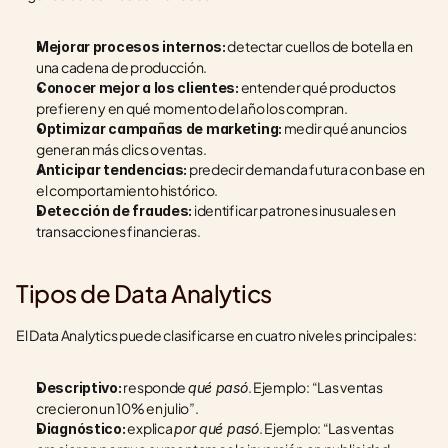
 detectar cuellos de botella en 
Mejorar procesos internos:
una cadena de producción.
 entender qué productos 
Conocer mejor a los clientes:
prefieren y en qué momento del año los compran.
 medir qué anuncios 
Optimizar campañas de marketing:
generan más clics o ventas.
 predecir demanda futura con base en 
Anticipar tendencias:
el comportamiento histórico.
 identificar patrones inusuales en 
Detección de fraudes:
transacciones financieras.
Tipos de Data Analytics
El Data Analytics puede clasificarse en cuatro niveles principales:
 responde 
. Ejemplo: “Las ventas 
Descriptivo:
qué pasó
crecieron un 10% en julio”.
 explica 
. Ejemplo: “Las ventas 
Diagnóstico:
por qué pasó