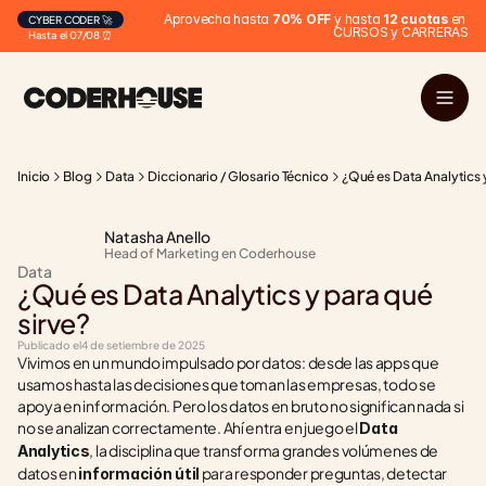
Aprovecha hasta 
70% OFF
 y hasta 
12 cuotas
 en 
CYBER CODER 🚀
CURSOS y CARRERAS
Hasta el 07/08 ⏰
Inicio
Blog
Data
Diccionario / Glosario Técnico
¿Qué es Data Analytics y
Natasha Anello
Head of Marketing en Coderhouse
Data
¿Qué es Data Analytics y para qué 
sirve?
Publicado el
4 de setiembre de 2025
Vivimos en un mundo impulsado por datos: desde las apps que 
usamos hasta las decisiones que toman las empresas, todo se 
apoya en información. Pero los datos en bruto no significan nada si 
no se analizan correctamente. Ahí entra en juego el 
Data 
, la disciplina que transforma grandes volúmenes de 
Analytics
datos en 
 para responder preguntas, detectar 
información útil