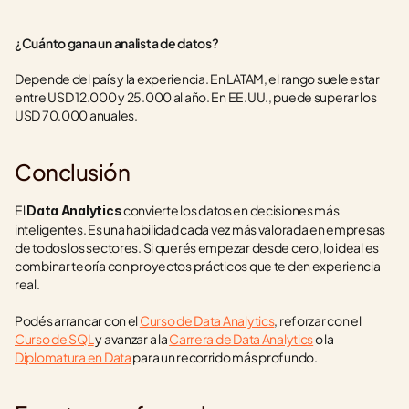
¿Cuánto gana un analista de datos?
Depende del país y la experiencia. En LATAM, el rango suele estar 
entre USD 12.000 y 25.000 al año. En EE.UU., puede superar los 
USD 70.000 anuales.
Conclusión
El 
 convierte los datos en decisiones más 
Data Analytics
inteligentes. Es una habilidad cada vez más valorada en empresas 
de todos los sectores. Si querés empezar desde cero, lo ideal es 
combinar teoría con proyectos prácticos que te den experiencia 
real.
Podés arrancar con el 
Curso de Data Analytics
, reforzar con el 
Curso de SQL
 y avanzar a la 
Carrera de Data Analytics
 o la 
Diplomatura en Data
 para un recorrido más profundo.