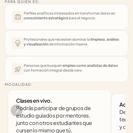
PARA QUIÉN ES:
Perfiles analíticos interesados en transformar datos en 
conocimiento estratégico
 para el negocio.
Profesionales que necesiten dominar la 
limpieza, análisis 
y visualización
 de información masiva.
Personas que busquen 
empleo como analistas de datos
con formación integral desde cero.
MODALIDAD:
Clases en vivo. 
Acom
Podrás participar de grupos de 
Despe
estudio guiados por mentores, 
tenga
junto con otros estudiantes que 
y com
cursen lo mismo que tú.