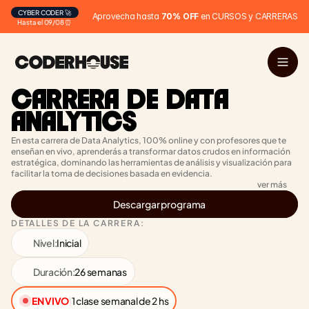
CYBER CODER 🚀
Aprovecha hasta 
70% OFF
 en CURSOS y CARRERAS
Hasta el 09/08 ⏰
CARRERA DE DATA 
ANALYTICS
En esta carrera de Data Analytics, 100% online y con profesores que te 
enseñan en vivo, aprenderás a transformar datos crudos en información 
estratégica, dominando las herramientas de análisis y visualización para 
facilitar la toma de decisiones basada en evidencia.
ver más
Descargar programa
DETALLES DE LA CARRERA:
Nivel:
Inicial
Duración:
26 semanas
EN VIVO
|
1 clase semanal de 2 hs