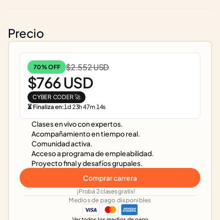
Precio
$2.552 USD
70% OFF
$766 USD
CYBER CODER 🚀
⏳ Finaliza en:
1
d
23
h
47
m
14
s
Clases en vivo con expertos.
Acompañamiento en tiempo real.
Comunidad activa.
Acceso a programa de empleabilidad.
Proyecto final y desafíos grupales.
Comprar carrera
¡Probá 2 clases gratis!
Medios de pago disponibles
Ver todos los medios de pago