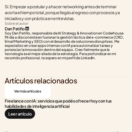
Sí. Empezar a postular y a hacer networking antes de terminar 
acorta el tiempo total, porque llegás al egreso con procesos ya 
iniciados y con práctica en entrevistas.
Sobre el autor
Dan Patiño
Soy Dan Patiño, responsable de AI Strategy & Innovation en Coderhouse. 
Mi día a día consiste en fusionar la gestión táctica del e-commerce (CRO, 
Email Marketing y SEO) con el desarrollo de soluciones disruptivas. Me 
especializo en crear apps internas con IA para automatizar tareas y 
potenciar la innovación dentro del equipo. Creo fielmente que la 
tecnología es el mejor aliado de la estrategia. Para profundizar en mi 
recorrido profesional, te espero en mi perfil de LinkedIn.
Artículos relacionados
Ver más artículos
Freelance con IA: servicios que podés ofrecer hoy con tus 
habilidades de inteligencia artificial
Leer artículo