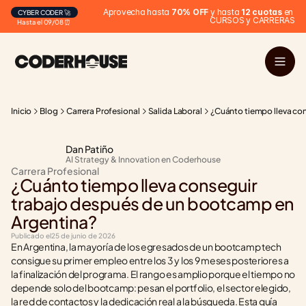
Aprovecha hasta 
70% OFF
 y hasta 
12 cuotas
 en 
CYBER CODER 🚀
CURSOS y CARRERAS
Hasta el 09/08 ⏰
Inicio
Blog
Carrera Profesional
Salida Laboral
¿Cuánto tiempo lleva co
Dan Patiño
AI Strategy & Innovation en Coderhouse
Carrera Profesional
¿Cuánto tiempo lleva conseguir 
trabajo después de un bootcamp en 
Argentina?
Publicado el
25 de junio de 2026
En Argentina, la mayoría de los egresados de un bootcamp tech 
consigue su primer empleo entre los 3 y los 9 meses posteriores a 
la finalización del programa. El rango es amplio porque el tiempo no 
depende solo del bootcamp: pesan el portfolio, el sector elegido, 
la red de contactos y la dedicación real a la búsqueda. Esta guía 