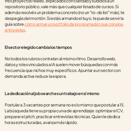
tres proyectos reales, explicados con claridad y subidos a un 
repositorio público, vale más que cualquier listado de cursos. Si 
además resolvés un problema concreto (no un "to-do list" más), te 
despegás del montón. Si estás armando el tuyo, te puede servir la 
guía sobre 
cómo armar un portfolio de programador que consiga 
entrevistas
.
El sector elegido cambia los tiempos
No todos los rubros contratan al mismo ritmo. Desarrollo web, 
datos y roles vinculados a IA suelen mover búsquedas con más 
frecuencia que nichos muy específicos. Apuntar a un sector con 
demanda activa reduce la espera.
La dedicación al job search es un trabajo en sí mismo
Postular a 3 vacantes por semana no es lo mismo que postular a 15. 
La búsqueda tiene su propia curva de aprendizaje: optimizar el CV, 
preparar el pitch, practicar entrevistas técnicas. Quien le dedica 
horas estructuradas, avanza más rápido.