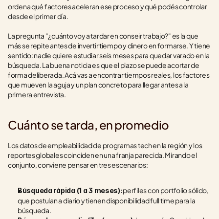
ordena qué factores aceleran ese proceso y qué podés controlar 
desde el primer día.
La pregunta "¿cuánto voy a tardar en conseir trabajo?" es la que 
más se repite antes de invertir tiempo y dinero en formarse. Y tiene 
sentido: nadie quiere estudiar seis meses para quedar varado en la 
búsqueda. La buena noticia es que el plazo se puede acortar de 
forma deliberada. Acá vas a encontrar tiempos reales, los factores 
que mueven la aguja y un plan concreto para llegar antes a la 
primera entrevista.
Cuánto se tarda, en promedio
Los datos de empleabilidad de programas tech en la región y los 
reportes globales coinciden en una franja parecida. Mirando el 
conjunto, conviene pensar en tres escenarios:
 perfiles con portfolio sólido, 
Búsqueda rápida (1 a 3 meses):
que postulan a diario y tienen disponibilidad full time para la 
búsqueda.