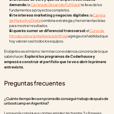
 la 
Carrera de Desarrollo Full Stack
 te lleva de los 
demanda:
fundamentos a proyectos completos.
 la 
Carrera 
Si te interesa marketing y negocios digitales:
de Marketing Digital
 combina estrategia y herramientas listas 
para mostrar resultados.
 el 
Curso de 
Si querés sumar un diferencial transversal:
Introducción a la Inteligencia Artificial
 agrega una habilidad que 
hoy valoran casi todos los equipos.
El objetivo es el mismo: terminar con evidencia concreta de lo que 
sabés hacer. 
Explorá los programas de Coderhouse y 
empezá a construir el portfolio que te va a abrir la primera 
entrevista.
Preguntas frecuentes
¿Cuánto tiempo lleva en promedio conseguir trabajo después de 
un bootcamp en Argentina?
La mayoría consigue su primer empleo tech entre 3 y 9 meses 