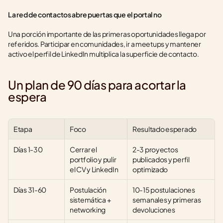
La red de contactos abre puertas que el portal no
Una porción importante de las primeras oportunidades llega por 
referidos. Participar en comunidades, ir a meetups y mantener 
activo el perfil de LinkedIn multiplica la superficie de contacto.
Un plan de 90 días para acortar la 
espera
Etapa
Foco
Resultado esperado
Días 1-30
Cerrar el 
2-3 proyectos 
portfolio y pulir 
publicados y perfil 
el CV y LinkedIn
optimizado
Días 31-60
Postulación 
10-15 postulaciones 
sistemática + 
semanales y primeras 
networking
devoluciones