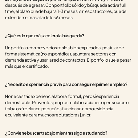
después de egresar. Con portfolio sólido y búsqueda activa full 
time, el plazo puede bajar a 1-3 meses; sin esos factores, puede 
extenderse más allá de los 6 meses.
¿Qué es lo que más acelera la búsqueda?
Un portfolio con proyectos reales bien explicados, postular de 
forma sistemática (no esporádica), apuntar a sectores con 
demanda activa y usar la red de contactos. El portfolio suele pesar 
más que el certificado.
¿Necesito experiencia previa para conseguir el primer empleo?
No necesitás experiencia laboral formal, pero sí experiencia 
demostrable. Proyectos propios, colaboraciones open source o 
trabajos freelance pequeños funcionan como evidencia 
equivalente para muchos reclutadores junior.
¿Conviene buscar trabajo mientras sigo estudiando?