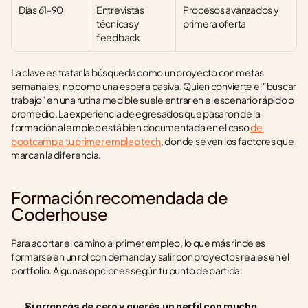
Días 61-90
Entrevistas 
Procesos avanzados y 
técnicas y 
primera oferta
feedback
La clave es tratar la búsqueda como un proyecto con metas 
semanales, no como una espera pasiva. Quien convierte el "buscar 
trabajo" en una rutina medible suele entrar en el escenario rápido o 
promedio. La experiencia de egresados que pasaron de la 
formación al empleo está bien documentada en el caso 
de 
bootcamp a tu primer empleo tech
, donde se ven los factores que 
marcan la diferencia.
Formación recomendada de 
Coderhouse
Para acortar el camino al primer empleo, lo que más rinde es 
formarse en un rol con demanda y salir con proyectos reales en el 
portfolio. Algunas opciones según tu punto de partida:
Si arrancás de cero y querés un perfil con mucha 