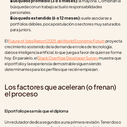
 la mayoría. Combinan la 
Búsqueda promedio (3 a 6 meses):
búsqueda con un trabajo actual o responsabilidades 
personales.
 suele asociarse a 
Búsqueda extendida (6 a 12 meses):
portfolios débiles, poca postulación o sectores muy saturados 
para juniors.
El 
Future of Jobs Report 2025 del World Economic Forum
 proyecta 
crecimiento sostenido de la demanda en roles de tecnología, 
datos e inteligencia artificial, lo que juega a favor de quien se forma 
hoy. En paralelo, el 
Stack Overflow Developer Survey
 muestra que 
el portfolio y la experiencia demostrable siguen siendo 
determinantes para los perfiles que recién empiezan.
Los factores que aceleran (o frenan) 
el proceso
El portfolio pesa más que el diploma
Un reclutador dedica segundos a una primera revisión. Tener dos o 