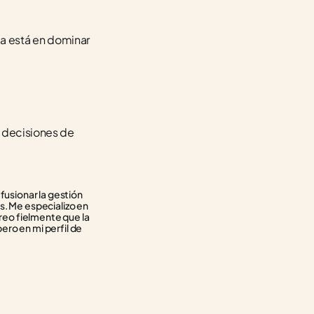
ja está en dominar 
 decisiones de 
usionar la gestión 
. Me especializo en 
reo fielmente que la 
ero en mi perfil de 