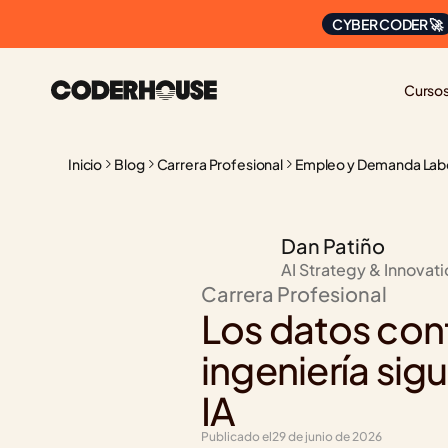
CYBER CODER 🚀
Curso
Inicio
Blog
Carrera Profesional
Empleo y Demanda Lab
Dan Patiño
AI Strategy & Innovat
Carrera Profesional
Los datos conf
ingeniería sigu
IA
Publicado el
29 de junio de 2026