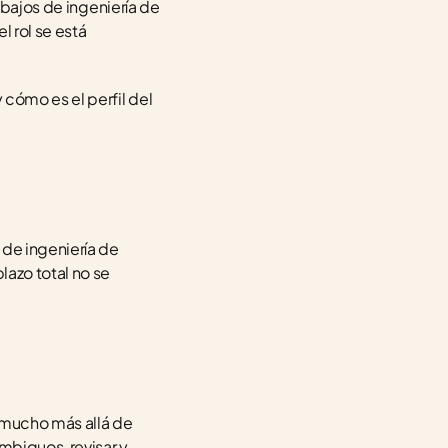
abajos de ingeniería de 
 rol se está 
ómo es el perfil del 
de ingeniería de 
azo total no se 
mucho más allá de 
mbiguos, revisar y 