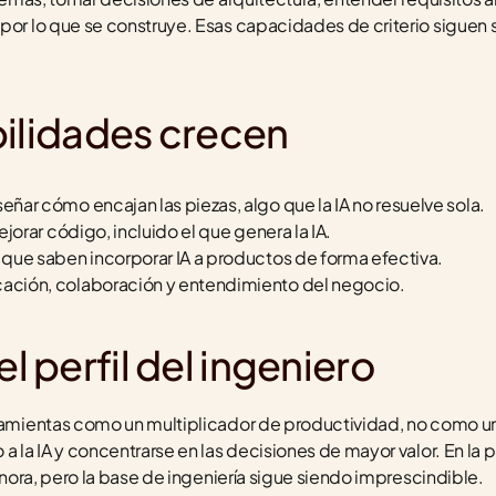
por lo que se construye. Esas capacidades de criterio siguen 
bilidades crecen
señar cómo encajan las piezas, algo que la IA no resuelve sola.
mejorar código, incluido el que genera la IA.
 que saben incorporar IA a productos de forma efectiva.
ación, colaboración y entendimiento del negocio.
 perfil del ingeniero
rramientas como un multiplicador de productividad, no como u
a la IA y concentrarse en las decisiones de mayor valor. En la 
ignora, pero la base de ingeniería sigue siendo imprescindible.