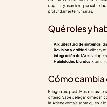
depurar, y asumir responsabilidad 
profundamente humanas.
Qué roles y ha
 di
Arquitectura de sistemas:
 validar y 
Revisión y calidad:
 developers
Integración de IA:
 comunic
Habilidades blandas:
Cómo cambia el
El ingeniero post-IA usa estas he
criterio. Sabe delegar lo mecánico 
la IA tiene ventaja sobre quien la 