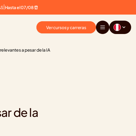
AS
|
Hasta el 07/08 ⏰
Ver cursos y carreras
relevantes a pesar de la IA
r de la 