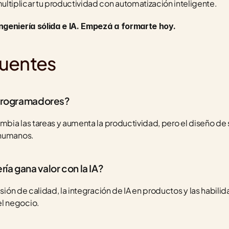
multiplicar tu productividad con automatización inteligente.
ngeniería sólida e IA. Empezá a formarte hoy.
cuentes
s programadores?
mbia las tareas y aumenta la productividad, pero el diseño de si
 humanos.
ía gana valor con la IA?
visión de calidad, la integración de IA en productos y las habil
l negocio.