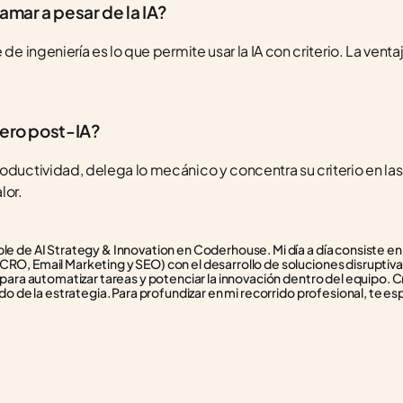
mar a pesar de la IA?
de ingeniería es lo que permite usar la IA con criterio. La venta
iero post-IA?
oductividad, delega lo mecánico y concentra su criterio en las
lor.
e de AI Strategy & Innovation en Coderhouse. Mi día a día consiste en f
RO, Email Marketing y SEO) con el desarrollo de soluciones disruptivas
 para automatizar tareas y potenciar la innovación dentro del equipo. C
do de la estrategia. Para profundizar en mi recorrido profesional, te esp