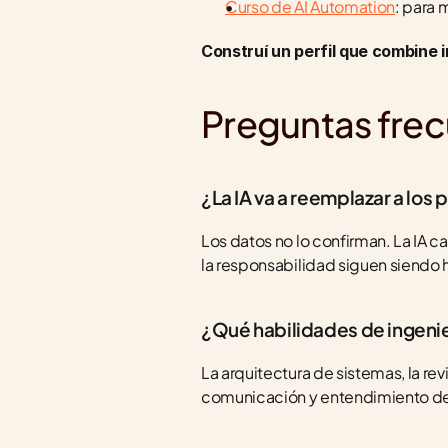
Curso de AI Automation
: para 
Construí un perfil que combine i
Preguntas fre
¿La IA va a reemplazar a lo
Los datos no lo confirman. La IA ca
la responsabilidad siguen siendo
¿Qué habilidades de ingenier
La arquitectura de sistemas, la re
comunicación y entendimiento de