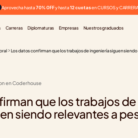
Aprovecha hasta 
 y hasta 
 en CURSOS y CARRER
70% OFF
12 cuotas
s
Carreras
Diplomaturas
Empresas
Nuestros graduados
oral
Los datos confirman que los trabajos de ingeniería siguen siendo 
ion en Coderhouse
irman que los trabajos de 
en siendo relevantes a pesa