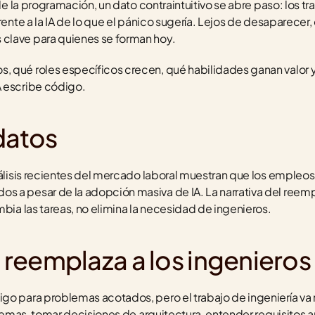
 de la programación, un dato contraintuitivo se abre paso: los tr
ente a la IA de lo que el pánico sugería. Lejos de desaparecer, el
clave para quienes se forman hoy.
 qué roles específicos crecen, qué habilidades ganan valor y c
A escribe código.
datos
nálisis recientes del mercado laboral muestran que los empleos 
 a pesar de la adopción masiva de IA. La narrativa del reempl
mbia las tareas, no elimina la necesidad de ingenieros.
o reemplaza a los ingenieros
go para problemas acotados, pero el trabajo de ingeniería va 
stemas, tomar decisiones de arquitectura, entender requisitos a