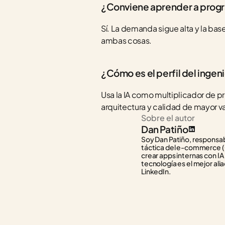
¿Conviene aprender a progra
Sí. La demanda sigue alta y la base 
ambas cosas.
¿Cómo es el perfil del ingen
Usa la IA como multiplicador de pr
arquitectura y calidad de mayor va
Sobre el autor
Dan Patiño
Soy Dan Patiño, responsabl
táctica del e-commerce (C
crear apps internas con IA
tecnología es el mejor alia
LinkedIn.