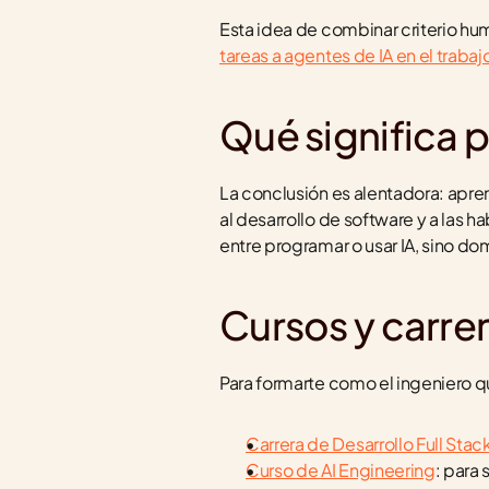
Esta idea de combinar criterio hum
tareas a agentes de IA en el trabaj
Qué significa 
La conclusión es alentadora: apren
al desarrollo de software y a las 
entre programar o usar IA, sino d
Cursos y carr
Para formarte como el ingeniero q
Carrera de Desarrollo Full Stac
Curso de AI Engineering
: para 