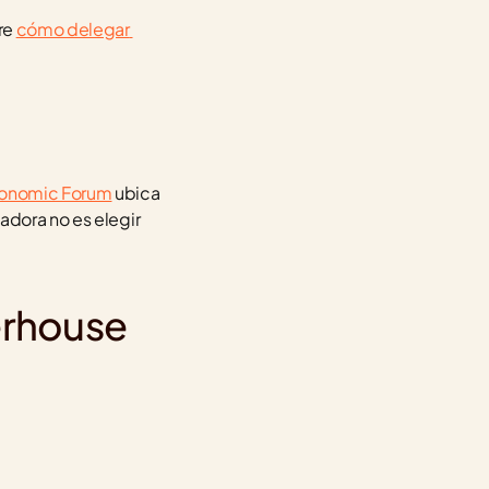
re 
cómo delegar 
conomic Forum
 ubica 
adora no es elegir 
erhouse