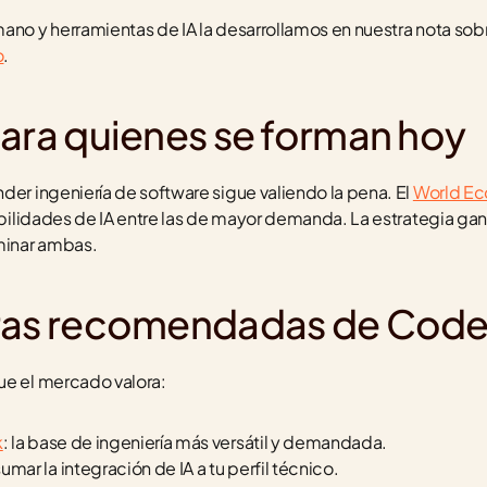
ano y herramientas de IA la desarrollamos en nuestra nota sob
o
.
para quienes se forman hoy
der ingeniería de software sigue valiendo la pena. El 
World E
habilidades de IA entre las de mayor demanda. La estrategia gan
ominar ambas.
eras recomendadas de Cod
ue el mercado valora:
k
: la base de ingeniería más versátil y demandada.
sumar la integración de IA a tu perfil técnico.