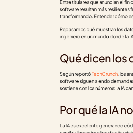
Entre titulares que anuncian el fin
software resultan más resilientes fr
transformando. Entender cómo es 
Repasamos qué muestran los datos,
ingeniero en un mundo donde la I
Qué dicen los 
Según reportó 
TechCrunch
, los a
software siguen siendo demandados
sostiene con los números: la IA ca
Por qué la IA n
La IA es excelente generando códi
escribir líneas: implica diseñar si