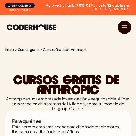
Aprovecha hasta 
70% OFF
 y hasta 
12 cuotas
 en 
CYBER CODER 🚀
CURSOS y CARRERAS
Hasta el 07/08 ⏰
Inicio
Cursos gratis
Cursos Gratis de Anthropic
CURSOS GRATIS DE 
ANTHROPIC
Anthropic es una empresa de investigación y seguridad de IA líder 
en la creación de sistemas de IA fiables, como su modelo de 
lenguaje Claude.
Para quién es:
Esta herramienta está hecha para diseñadores de marca, 
ilustradores y diseñadores gráficos.