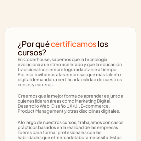
¿Por qué 
certificamos
 los 
cursos?
En Coderhouse, sabemos que la tecnología 
evoluciona a un ritmo acelerado y que la educación 
tradicional no siempre logra adaptarse a tiempo. 
Por eso, invitamos a las empresas que más talento 
digital demandan a certificar la calidad de nuestros 
cursos y carreras.
Creemos que la mejor forma de aprender es junto a 
quienes lideran áreas como Marketing Digital, 
Desarrollo Web, Diseño UX/UI, E-commerce, 
Product Management y otras disciplinas digitales.
A lo largo de nuestros cursos, trabajamos con casos 
prácticos basados en la realidad de las empresas 
líderes para formar profesionales con las 
habilidades que el mercado laboral necesita. Estas 