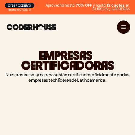
Aprovecha hasta 
70% OFF
 y hasta 
12 cuotas
 en 
CYBER CODER 🚀
CURSOS y CARRERAS
Hasta el 07/08 ⏰
EMPRESAS 
CERTIFICADORAS
Nuestros cursos y carreras están certificados oficialmente por las 
empresas tech líderes de Latinoamérica.