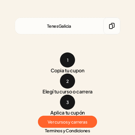
TenesGalicia
1
Copia tu cupon
2
Elegí tu curso o carrera
3
Aplica tu cupón
Ver cursos y carreras
Terminos y Condiciones