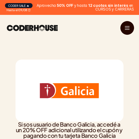
Aprovecha 
50% OFF
 y hasta 
12 cuotas sin interés
 en 
CODER SALE 🔥
CURSOS y CARRERAS
Hasta el 09/08 ⏰
Si sos usuario de Banco Galicia, accedé a 
un 20% OFF adicional utilizando el cupón y 
pagando con tu tarjeta Banco Galicia