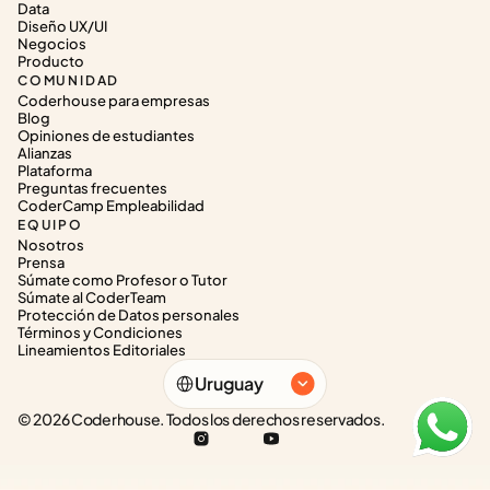
Data
Diseño UX/UI
Negocios
Producto
COMUNIDAD
Coderhouse para empresas
Blog
Opiniones de estudiantes
Alianzas
Plataforma
Preguntas frecuentes
CoderCamp Empleabilidad
EQUIPO
Nosotros
Prensa
Súmate como Profesor o Tutor
Súmate al CoderTeam
Protección de Datos personales
Términos y Condiciones
Lineamientos Editoriales
Select Language
Uruguay
© 2026 Coderhouse. Todos los derechos reservados.