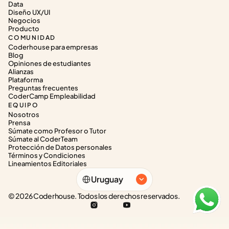
Data
Diseño UX/UI
Negocios
Producto
COMUNIDAD
Coderhouse para empresas
Blog
Opiniones de estudiantes
Alianzas
Plataforma
Preguntas frecuentes
CoderCamp Empleabilidad
EQUIPO
Nosotros
Prensa
Súmate como Profesor o Tutor
Súmate al CoderTeam
Protección de Datos personales
Términos y Condiciones
Lineamientos Editoriales
Select Language
Uruguay
© 2026 Coderhouse. Todos los derechos reservados.