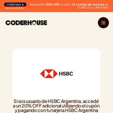
Aprovecha 
50% OFF
 y hasta 
12 cuotas sin interés
 en 
CODER SALE 🔥
CURSOS y CARRERAS
Hasta el 07/08 ⏰
Si sos usuario de HSBC Argentina, accedé 
a un 20% OFF adicional utilizando el cupón 
y pagando con tu tarjeta HSBC Argentina