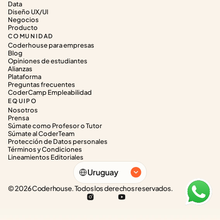
Data
Diseño UX/UI
Negocios
Producto
COMUNIDAD
Coderhouse para empresas
Blog
Opiniones de estudiantes
Alianzas
Plataforma
Preguntas frecuentes
CoderCamp Empleabilidad
EQUIPO
Nosotros
Prensa
Súmate como Profesor o Tutor
Súmate al CoderTeam
Protección de Datos personales
Términos y Condiciones
Lineamientos Editoriales
Select Language
Uruguay
© 2026 Coderhouse. Todos los derechos reservados.