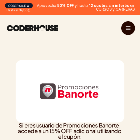
Aprovecha 
50% OFF
 y hasta 
12 cuotas sin interés
 en 
CODER SALE 🔥
CURSOS y CARRERAS
Hasta el 07/08 ⏰
Si eres usuario de Promociones Banorte, 
accede a un 15% OFF adicional utilizando 
el cupón: