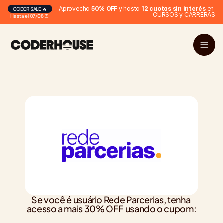
Aprovecha 
50% OFF
 y hasta 
12 cuotas sin interés
 en 
CODER SALE 🔥
CURSOS y CARRERAS
Hasta el 07/08 ⏰
Se você é usuário Rede Parcerias, tenha 
acesso a mais 30% OFF usando o cupom: