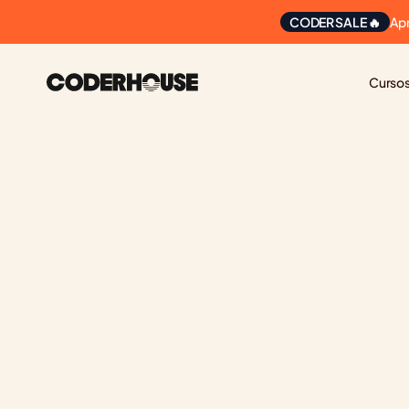
Ap
CODER SALE 🔥
Curso