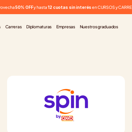
rovecha 
 y hasta 
 en CURSOS y CARR
50% OFF
12 cuotas sin interés
s
Carreras
Diplomaturas
Empresas
Nuestros graduados