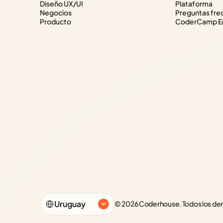
Diseño UX/UI
Plataforma
Negocios
Preguntas fre
Producto
CoderCamp Em
Select Language
Uruguay
© 2026 Coderhouse. Todos los de