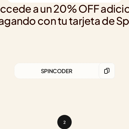
 accede a un 20% OFF adicion
agando con tu tarjeta de Sp
SPINCODER
2