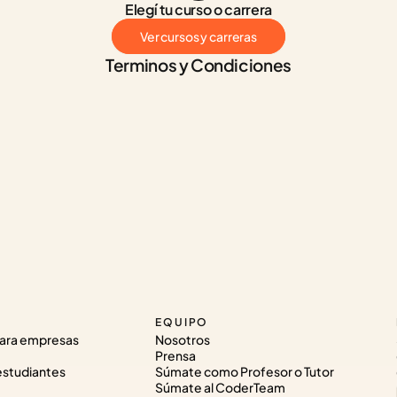
Elegí tu curso o carrera
Ver cursos y carreras
Terminos y Condiciones
EQUIPO
ara empresas
Nosotros
Prensa
estudiantes
Súmate como Profesor o Tutor
Súmate al CoderTeam