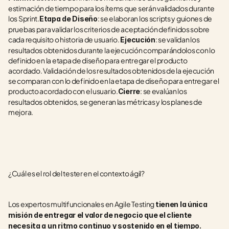
estimación de tiempo para los ítems que serán validados durante 
los Sprint.
: se elaboran los scripts y guiones de 
Etapa de Diseño
pruebas para validar los criterios de aceptación definidos sobre 
cada requisito o historia de usuario. 
: se validan los 
Ejecución
resultados obtenidos durante la ejecución comparándolos con lo 
definido en la etapa de diseño para entregar el producto 
acordado. Validación de los resultados obtenidos de la ejecución 
se comparan con lo definido en la etapa de diseño para entregar el 
producto acordado con el usuario.
: se evalúan los 
Cierre
resultados obtenidos, se generan las métricas y los planes de 
mejora.
¿Cuál es el rol del tester en el contexto ágil?
Los expertos multifuncionales en Agile Testing 
tienen la única 
misión de entregar el valor de negocio que el cliente 
necesita a un ritmo continuo y sostenido en el tiempo.