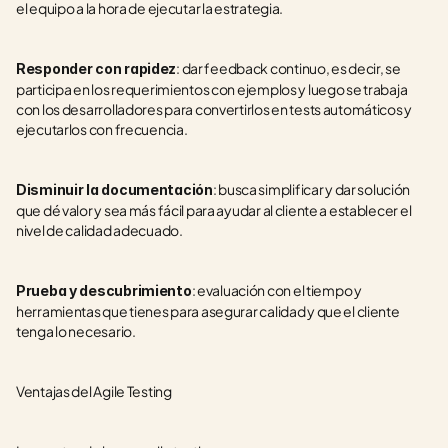
el equipo a la hora de ejecutar la estrategia.
: dar feedback continuo, es decir, se 
Responder con rapidez
participa en los requerimientos con ejemplos y luego se trabaja 
con los desarrolladores para convertirlos en tests automáticos y 
ejecutarlos con frecuencia.
: busca simplificar y dar solución 
Disminuir la documentación
que dé valor y sea más fácil para ayudar al cliente a establecer el 
nivel de calidad adecuado.
: evaluación con el tiempo y 
Prueba y descubrimiento
herramientas que tienes para asegurar calidad y que el cliente 
tenga lo necesario. 
Ventajas del Agile Testing