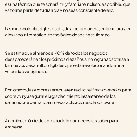
es una técnica que te sonará muy familiar e incluso, es posible, que 
ya forme parte de tu día a día y no seas consciente de ello. 
Las metodologías ágiles están, de alguna manera, en la cultura y en 
el mundo informático-tecnológico desde hace tiempo. 
Se estima que al menos el 40% de todos los negocios 
desaparecerán en los próximos diez años si no logran adaptarse a 
los nuevos desarrollos digitales que están evolucionando a una 
velocidad vertiginosa. 
Por lo tanto, las empresas requieren reducir el 
 para 
time-to-market
sobrevivir y asegurar el agradecimiento instantáneo de los 
usuarios que demandan nuevas aplicaciones de software. 
A continuación te dejamos todo lo que necesitas saber para 
empezar.