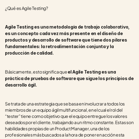
¿Qué es Agile Testing?
Agile Testing es una metodología de trabajo colaborativo, 
es un concepto cada vez más presente en el diseño de 
productos y desarrollo de software que tiene dos pilares 
fundamentales: la retroalimentación conjunta y la 
producción de calidad.
Básicamente, esto significa que 
el Agile Testing es una 
práctica de pruebas de software que sigue los principios de 
desarrollo ágil.
Se trata de una estrategia que se basa en involucrar a todos los 
miembros de un equipo ágil multifuncional, en el cual el rol del 
“tester” tiene como objetivo que el equipo entregue los valores 
deseados por el cliente, trabajando a un ritmo constante. Estas son 
habilidades propias de un Product Manager, una de los 
profesionales más buscados a la hora de poner en acción esta 