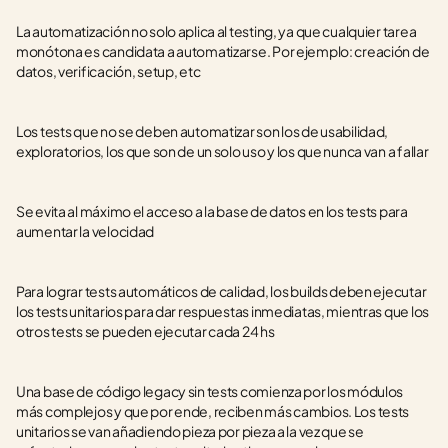
La automatización no solo aplica al testing, ya que cualquier tarea 
monótona es candidata a automatizarse. Por ejemplo: creación de 
datos, verificación, setup, etc
Los tests que no se deben automatizar son los de usabilidad, 
exploratorios, los que son de un solo uso y los que nunca van a fallar
Se evita al máximo el acceso a la base de datos en los tests para 
aumentar la velocidad
Para lograr tests automáticos de calidad, los builds deben ejecutar 
los tests unitarios para dar respuestas inmediatas, mientras que los 
otros tests se pueden ejecutar cada 24 hs
Una base de código legacy sin tests comienza por los módulos 
más complejos y que por ende, reciben más cambios. Los tests 
unitarios se van añadiendo pieza por pieza a la vez que se 