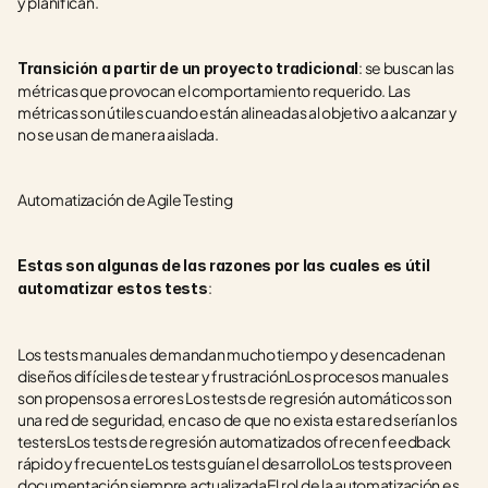
y planifican.
: se buscan las 
Transición a partir de un proyecto tradicional
métricas que provocan el comportamiento requerido. Las 
métricas son útiles cuando están alineadas al objetivo a alcanzar y 
no se usan de manera aislada. 
Automatización de Agile Testing
Estas son algunas de las razones por las cuales es útil 
:
automatizar estos tests
Los tests manuales demandan mucho tiempo y desencadenan 
diseños difíciles de testear y frustraciónLos procesos manuales 
son propensos a errores Los tests de regresión automáticos son 
una red de seguridad, en caso de que no exista esta red serían los 
testersLos tests de regresión automatizados ofrecen feedback 
rápido y frecuenteLos tests guían el desarrolloLos tests proveen 
documentación siempre actualizadaEl rol de la automatización es 