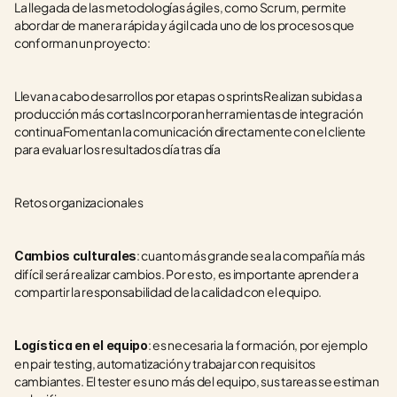
La llegada de las metodologías ágiles, como Scrum, permite 
abordar de manera rápida y ágil cada uno de los procesos que 
conforman un proyecto:
Llevan a cabo desarrollos por etapas o sprintsRealizan subidas a 
producción más cortasIncorporan herramientas de integración 
continuaFomentan la comunicación directamente con el cliente 
para evaluar los resultados día tras día
Retos organizacionales
: cuanto más grande sea la compañía más 
Cambios culturales
difícil será realizar cambios. Por esto, es importante aprender a 
compartir la responsabilidad de la calidad con el equipo.
: es necesaria la formación, por ejemplo 
Logística en el equipo
en pair testing, automatización y trabajar con requisitos 
cambiantes. El tester es uno más del equipo, sus tareas se estiman 