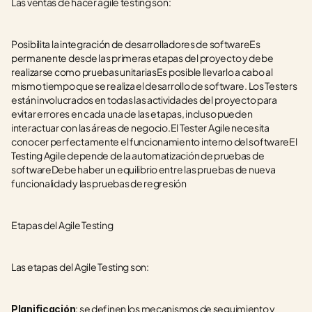
Las ventas de hacer agile testing son:
Posibilita la integración de desarrolladores de softwareEs 
permanente desde las primeras etapas del proyecto y debe 
realizarse como pruebas unitariasEs posible llevarlo a cabo al 
mismo tiempo que se realiza el desarrollo de software. Los Testers 
están involucrados en todas las actividades del proyecto para 
evitar errores en cada una de las etapas, incluso pueden 
interactuar con las áreas de negocio.El Tester Agile necesita 
conocer perfectamente el funcionamiento interno del softwareEl 
Testing Agile depende de la automatización de pruebas de 
softwareDebe haber un equilibrio entre las pruebas de nueva 
funcionalidad y las pruebas de regresión
Etapas del Agile Testing
Las etapas del Agile Testing son:
: se definen los mecanismos de seguimiento y 
Planificación