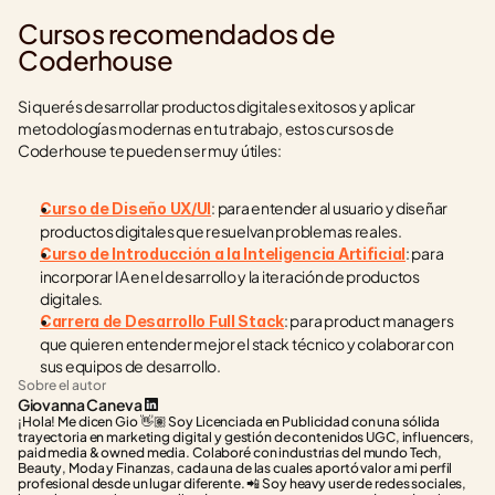
Cursos recomendados de 
Coderhouse
Si querés desarrollar productos digitales exitosos y aplicar 
metodologías modernas en tu trabajo, estos cursos de 
Coderhouse te pueden ser muy útiles:
: para entender al usuario y diseñar 
Curso de Diseño UX/UI
productos digitales que resuelvan problemas reales.
: para 
Curso de Introducción a la Inteligencia Artificial
incorporar IA en el desarrollo y la iteración de productos 
digitales.
: para product managers 
Carrera de Desarrollo Full Stack
que quieren entender mejor el stack técnico y colaborar con 
sus equipos de desarrollo.
Sobre el autor
Giovanna Caneva
¡Hola! Me dicen Gio 👋🏽 Soy Licenciada en Publicidad con una sólida 
trayectoria en marketing digital y gestión de contenidos UGC, influencers, 
paid media & owned media. Colaboré con industrias del mundo Tech, 
Beauty, Moda y Finanzas, cada una de las cuales aportó valor a mi perfil 
profesional desde un lugar diferente. 📲 Soy heavy user de redes sociales, 