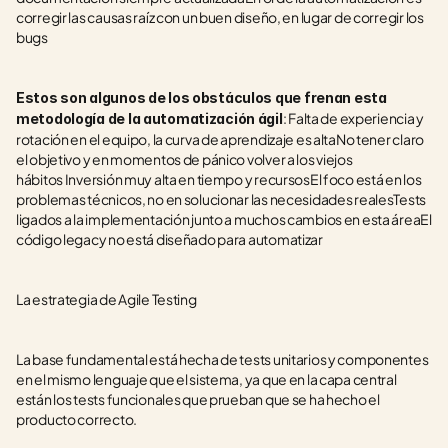
corregir las causas raíz con un buen diseño, en lugar de corregir los 
bugs
Estos son algunos de los obstáculos que frenan esta 
: Falta de experiencia y 
metodología de la automatización ágil
rotación en el equipo, la curva de aprendizaje es altaNo tener claro 
el objetivo y en momentos de pánico volver a los viejos 
hábitos Inversión muy alta en tiempo y recursosEl foco está en los 
problemas técnicos, no en solucionar las necesidades realesTests 
ligados a la implementación junto a muchos cambios en esta áreaEl 
código legacy no está diseñado para automatizar
La estrategia de Agile Testing
La base fundamental está hecha de tests unitarios y componentes 
en el mismo lenguaje que el sistema, ya que en la capa central 
están los tests funcionales que prueban que se ha hecho el 
producto correcto.