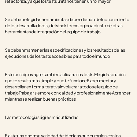
refactoriza, ya que los tests unitarios tienen un rol mayor
Se deben elegir las herramientas dependiendo del conocimiento 
de los desarrolladores, del stack tecnológico actual o de otras 
herramientas de integración del equipo de trabajo
Se deben mantener las especificaciones y los resultados de las 
ejecuciones de los tests accesibles para todo el mundo
Esto principios agile también aplican a los tests:Elegir la solución 
que te resulta más simple y que te funcioneExperimentar y 
desarrollar en forma iterativaInvolucrar a todos el equipo de 
trabajoTrabajar siempre con calidad y profesionalmenteAprender 
mientras se realizan buenas prácticas
Las metodologías ágiles más utilizadas
Existe una enorme variedad de técnicas que cumplen con los 