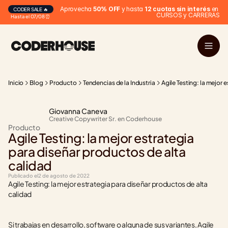
Aprovecha 
50% OFF
 y hasta 
12 cuotas sin interés
 en 
CODER SALE 🔥
CURSOS y CARRERAS
Hasta el 07/08 ⏰
Inicio
Blog
Producto
Tendencias de la Industria
Agile Testing: la mejor 
Giovanna Caneva
Creative Copywriter Sr. en Coderhouse
Producto
Agile Testing: la mejor estrategia 
para diseñar productos de alta 
calidad
Publicado el
2 de agosto de 2022
Agile Testing: la mejor estrategia para diseñar productos de alta 
calidad
Si trabajas en desarrollo, software o alguna de sus variantes, Agile 