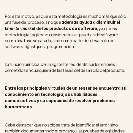
Por este motivo, es que esta metodología es mucho más que sólo 
una fase del proceso, sino que 
además ayuda a disminuir el 
, ya que las 
time-to-market
 de los productos de software
metodologías ágiles no consideran a las pruebas de software 
como una fase separada, sino como parte del desarrollo de 
software al igual que la programación.
La función principal de un ágil tester es identificar los errores 
cometidos en cualquiera de las fases del desarrollo del producto. 
Entre las principales virtudes de un tester se encuentra su 
conocimiento en tecnología, sus habilidades 
comunicativas y su capacidad de resolver problemas 
burocráticos.
Cabe destacar, que no solo se trata de identificar el error, sino 
también documentar todo el proceso. Las pruebas de agilidad se 