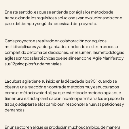
En este sentido, es que se entiende por ágil a los métodos de 
trabajo donde los requisitos y soluciones van evolucionando con el 
paso del tiempo y según la necesidad del proyecto.
Cada proyecto es realizado en colaboración por equipos 
multidisciplinares y autorganizados en donde existe un proceso 
compartido de toma de decisiones. En resumen, las metodologías 
ágiles son todas las técnicas que se alinean con el Agile Manifesto y 
sus 12 principios fundamentales.
La cultura agile tiene su inicio en la década de los 90’, cuando se 
observa una reacción en contra de métodos muy estructurados 
como el método waterfall, ya que este tipo de metodologías que 
tienen una estricta planificación inicial no permitían a los equipos de 
trabajo adaptarse a los cambios ni responder a nuevas peticiones y 
demandas.
En un sector en el que se producían muchos cambios, de manera 