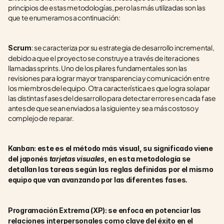
principios de estas metodologías, pero las más utilizadas son las 
que te enumeramos a continuación:
: se caracteriza por su estrategia de desarrollo incremental, 
Scrum
debido a que el proyecto se construye a través de iteraciones 
llamadas sprints. Uno de los pilares fundamentales son las 
revisiones para lograr mayor transparencia y comunicación entre 
los miembros del equipo. Otra característica es que logra solapar 
las distintas fases del desarrollo para detectar errores en cada fase 
antes de que sean enviados a la siguiente y sea más costoso y 
complejo de reparar.
Kanban: este es el método más visual, su significado viene 
del japonés 
tarjetas visuales
, en esta metodología se 
detallan las tareas según las reglas definidas por el mismo 
equipo que van avanzando por las diferentes fases.
Programación Extrema (XP): se enfoca en potenciar las 
relaciones interpersonales como clave del éxito en el 