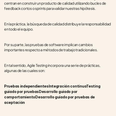
centran en construir un producto de calidad utilizando bucles de 
feedback cortos o sprints para validar nuestras hipótesis.
En la práctica, la búsqueda de calidad distribuye la responsabilidad 
en todo el equipo.  
Por su parte, las pruebas de software implican cambios 
importantes respecto a métodos de trabajo tradicionales. 
En tal sentido, Agile Testing incorpora una serie de prácticas, 
algunas de las cuales son:
Pruebas independientesIntegración continuaTesting 
guiado por pruebasDesarrollo guiado por 
comportamientoDesarrollo guiado por pruebas de 
aceptación