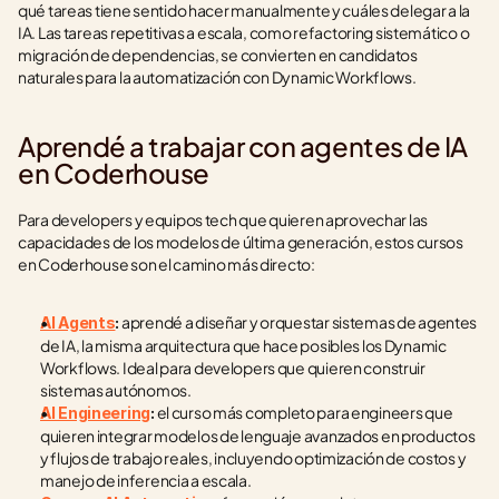
qué tareas tiene sentido hacer manualmente y cuáles delegar a la 
IA. Las tareas repetitivas a escala, como refactoring sistemático o 
migración de dependencias, se convierten en candidatos 
naturales para la automatización con Dynamic Workflows.
Aprendé a trabajar con agentes de IA 
en Coderhouse
Para developers y equipos tech que quieren aprovechar las 
capacidades de los modelos de última generación, estos cursos 
en Coderhouse son el camino más directo:
 aprendé a diseñar y orquestar sistemas de agentes 
AI Agents
:
de IA, la misma arquitectura que hace posibles los Dynamic 
Workflows. Ideal para developers que quieren construir 
sistemas autónomos.
 el curso más completo para engineers que 
AI Engineering
:
quieren integrar modelos de lenguaje avanzados en productos 
y flujos de trabajo reales, incluyendo optimización de costos y 
manejo de inferencia a escala.