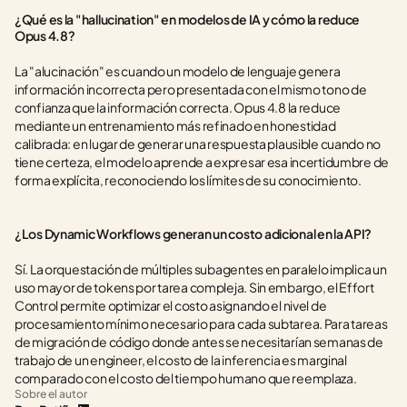
¿Qué es la "hallucination" en modelos de IA y cómo la reduce 
Opus 4.8?
La "alucinación" es cuando un modelo de lenguaje genera 
información incorrecta pero presentada con el mismo tono de 
confianza que la información correcta. Opus 4.8 la reduce 
mediante un entrenamiento más refinado en honestidad 
calibrada: en lugar de generar una respuesta plausible cuando no 
tiene certeza, el modelo aprende a expresar esa incertidumbre de 
forma explícita, reconociendo los límites de su conocimiento.
¿Los Dynamic Workflows generan un costo adicional en la API?
Sí. La orquestación de múltiples subagentes en paralelo implica un 
uso mayor de tokens por tarea compleja. Sin embargo, el Effort 
Control permite optimizar el costo asignando el nivel de 
procesamiento mínimo necesario para cada subtarea. Para tareas 
de migración de código donde antes se necesitarían semanas de 
trabajo de un engineer, el costo de la inferencia es marginal 
comparado con el costo del tiempo humano que reemplaza.
Sobre el autor