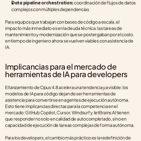
 coordinación de flujos de datos 
Data pipeline orchestration:
complejos con múltiples dependencias
Para equipos que trabajan con bases de código a escala, el 
impacto más inmediato es en la deuda técnica: las tareas de 
mantenimiento y modernización que se postergaban por el costo 
en tiempo de ingeniero ahora se vuelven viables con asistencia de 
IA.
Implicancias para el mercado de 
herramientas de IA para developers
El lanzamiento de Opus 4.8 acelera una tendencia ya visible: los 
modelos de IA para código dejan de ser herramientas de 
asistencia para convertirse en agentes de ejecución autónoma. 
Esto tiene implicancias directas para la competencia en el 
mercado: GitHub Copilot, Cursor, Windsurf y JetBrains AI tienen 
que responder no solo en calidad de autocompletado, sino en 
capacidad de ejecución de tareas complejas de forma autónoma.
Para los developers, el cambio más práctico es la redefinición de 