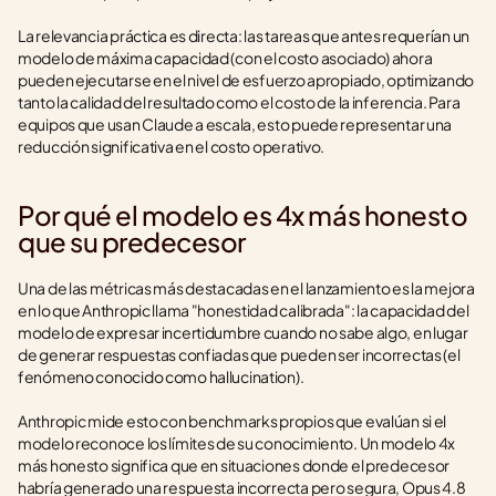
La relevancia práctica es directa: las tareas que antes requerían un 
modelo de máxima capacidad (con el costo asociado) ahora 
pueden ejecutarse en el nivel de esfuerzo apropiado, optimizando 
tanto la calidad del resultado como el costo de la inferencia. Para 
equipos que usan Claude a escala, esto puede representar una 
reducción significativa en el costo operativo.
Por qué el modelo es 4x más honesto 
que su predecesor
Una de las métricas más destacadas en el lanzamiento es la mejora 
en lo que Anthropic llama "honestidad calibrada": la capacidad del 
modelo de expresar incertidumbre cuando no sabe algo, en lugar 
de generar respuestas confiadas que pueden ser incorrectas (el 
fenómeno conocido como hallucination).
Anthropic mide esto con benchmarks propios que evalúan si el 
modelo reconoce los límites de su conocimiento. Un modelo 4x 
más honesto significa que en situaciones donde el predecesor 
habría generado una respuesta incorrecta pero segura, Opus 4.8 