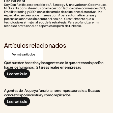
Dan Patiño
Soy Dan Patiño, responsable de AI Strategy & Innovation en Coderhouse. 
Mi día a día consiste en fusionar la gestión táctica del e-commerce (CRO, 
Email Marketing y SEO) con el desarrollo de soluciones disruptivas. Me 
especializo en crear apps internas con IA para automatizar tareas y 
potenciar la innovación dentro del equipo. Creo fielmente que la 
tecnología es el mejor aliado de la estrategia. Para profundizar en mi 
recorrido profesional, te espero en mi perfil de LinkedIn.
Artículos relacionados
Ver más artículos
Qué pueden hacer hoy los agentes de IA que antes solo podían 
hacer los humanos: 12 tareas reales en empresas
Leer artículo
Agentes de IA que ya funcionan en empresas reales: 8 casos 
concretos por industria y cómo replicarlos
Leer artículo