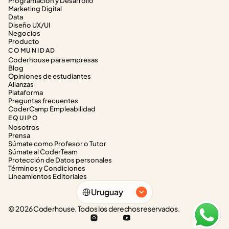
Programación y Desarrollo
Marketing Digital
Data
Diseño UX/UI
Negocios
Producto
COMUNIDAD
Coderhouse para empresas
Blog
Opiniones de estudiantes
Alianzas
Plataforma
Preguntas frecuentes
CoderCamp Empleabilidad
EQUIPO
Nosotros
Prensa
Súmate como Profesor o Tutor
Súmate al CoderTeam
Protección de Datos personales
Términos y Condiciones
Lineamientos Editoriales
Select Language
Uruguay
© 2026 Coderhouse. Todos los derechos reservados.