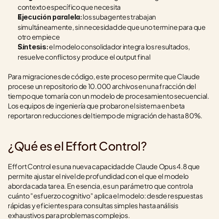
contexto específico que necesita
 los subagentes trabajan 
Ejecución paralela:
simultáneamente, sin necesidad de que uno termine para que 
otro empiece
 el modelo consolidador integra los resultados, 
Síntesis:
resuelve conflictos y produce el output final
Para migraciones de código, este proceso permite que Claude 
procese un repositorio de 10.000 archivos en una fracción del 
tiempo que tomaría con un modelo de procesamiento secuencial. 
Los equipos de ingeniería que probaron el sistema en beta 
reportaron reducciones del tiempo de migración de hasta 80%.
¿Qué es el Effort Control?
Effort Control es una nueva capacidad de Claude Opus 4.8 que 
permite ajustar el nivel de profundidad con el que el modelo 
aborda cada tarea. En esencia, es un parámetro que controla 
cuánto "esfuerzo cognitivo" aplica el modelo: desde respuestas 
rápidas y eficientes para consultas simples hasta análisis 
exhaustivos para problemas complejos.