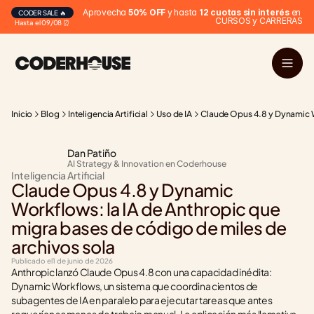
Aprovecha 
50% OFF
 y hasta 
12 cuotas sin interés
 en 
CODER SALE 🔥
CURSOS y CARRERAS
Hasta el 09/08 ⏰
Inicio
Blog
Inteligencia Artificial
Uso de IA
Claude Opus 4.8 y Dynamic Wo
Dan Patiño
AI Strategy & Innovation en Coderhouse
Inteligencia Artificial
Claude Opus 4.8 y Dynamic 
Workflows: la IA de Anthropic que 
migra bases de código de miles de 
archivos sola
Publicado el
1 de junio de 2026
Anthropic lanzó Claude Opus 4.8 con una capacidad inédita: 
Dynamic Workflows, un sistema que coordina cientos de 
subagentes de IA en paralelo para ejecutar tareas que antes 