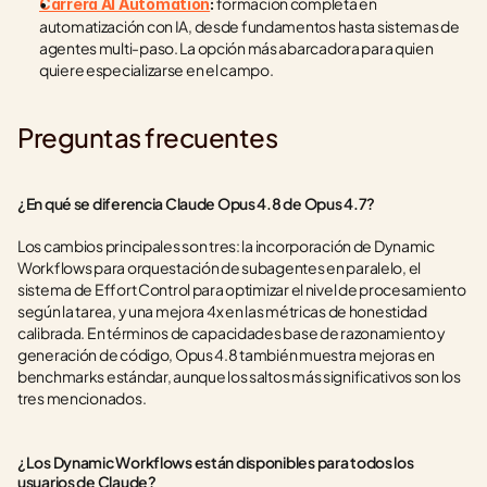
 formación completa en 
Carrera AI Automation
:
automatización con IA, desde fundamentos hasta sistemas de 
agentes multi-paso. La opción más abarcadora para quien 
quiere especializarse en el campo.
Preguntas frecuentes
¿En qué se diferencia Claude Opus 4.8 de Opus 4.7?
Los cambios principales son tres: la incorporación de Dynamic 
Workflows para orquestación de subagentes en paralelo, el 
sistema de Effort Control para optimizar el nivel de procesamiento 
según la tarea, y una mejora 4x en las métricas de honestidad 
calibrada. En términos de capacidades base de razonamiento y 
generación de código, Opus 4.8 también muestra mejoras en 
benchmarks estándar, aunque los saltos más significativos son los 
tres mencionados.
¿Los Dynamic Workflows están disponibles para todos los 
usuarios de Claude?