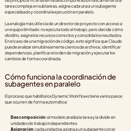
de principio a fin, el sistema descompone automáticamente una 
tarea compleja en subtareas, asigna cada una a un subagente 
especializado y coordina la ejecución en paralelo.
La analogía más útil es la de un director de proyecto con acceso a 
un equipo ilimitado: no ejecuta todo el trabajo, pero decide cómo 
dividirlo, asigna los recursos correctos y consolida los resultados. 
En el caso de una migración de código, esto significa que Claude 
puede analizar simultáneamente cientos de archivos, identificar 
dependencias, planificar el orden de migración y ejecutar los 
cambios de forma coordinada.
Cómo funciona la coordinación de 
subagentes en paralelo
El proceso que habilita los Dynamic Workflows tiene varios pasos 
que ocurren de forma automática:
 el modelo analiza la tarea y la divide en 
Descomposición:
unidades de trabajo independientes
 cada unidad se asigna a un subagente con el 
Asignación: