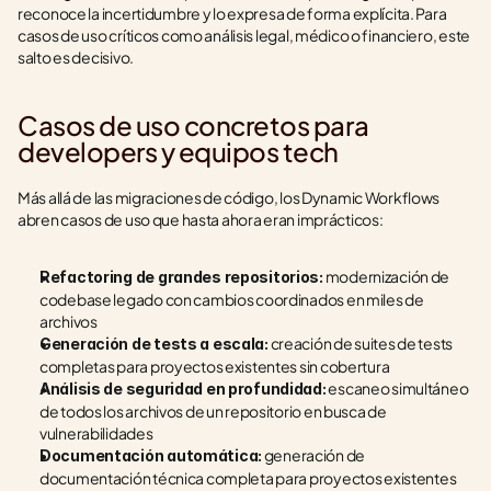
reconoce la incertidumbre y lo expresa de forma explícita. Para 
casos de uso críticos como análisis legal, médico o financiero, este 
salto es decisivo.
Casos de uso concretos para 
developers y equipos tech
Más allá de las migraciones de código, los Dynamic Workflows 
abren casos de uso que hasta ahora eran imprácticos:
 modernización de 
Refactoring de grandes repositorios:
codebase legado con cambios coordinados en miles de 
archivos
 creación de suites de tests 
Generación de tests a escala:
completas para proyectos existentes sin cobertura
 escaneo simultáneo 
Análisis de seguridad en profundidad:
de todos los archivos de un repositorio en busca de 
vulnerabilidades
 generación de 
Documentación automática:
documentación técnica completa para proyectos existentes