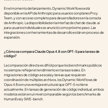
En el momento del lanzamiento, Dynamic Workflows está 
disponible en la API de Anthropic para usuarios con planes Pro y 
Team, y con acceso completo para desarrolladores en la consola 
de Anthropic. La disponibilidad en la interfaz de chat de claude.ai 
para usuarios individuales se anunció como próximo paso. Las 
integraciones con herramientas de desarrollo están en proceso de 
expansión.
¿Cómo se compara Claude Opus 4.8 con GPT-5 para tareas de 
código?
La comparación directa es difícil porque los benchmarks públicos 
no siempre reflejan el rendimiento en tareas reales. En 
migraciones de código a escala y tareas que requieren 
coordinación de múltiples archivos, los Dynamic Workflows de 
Opus 4.8 son una ventaja estructural que GPT-5 no tiene 
actualmente. En tareas de generación de código individual, ambos 
modelos están en un nivel comparable según los benchmarks de 
HumanEval y SWE-bench.