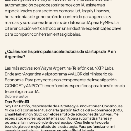
automatización de procesos internos con IA, asistentes 
especializados para sectores como salud, legal y finanzas, 
herramientas de generación de contenido para agencias y 
marcas, y soluciones de análisis de datos con IA para PyMEs. La 
diferenciación vertical (foco en una industria específica) es clave 
para competir con herramientas globales.
¿Cuáles son las principales aceleradoras de startups de IA en 
Argentina?
Las más activas son Wayra Argentina (Telefónica), NXTP Labs, 
Endeavor Argentina y el programa +VALOR del Ministerio de 
Economía. Para proyectos con componente de investigación, 
CONICET y ANPCYT tienen fondos específicos para transferencia 
tecnológica con IA.
Sobre el autor
Dan Patiño
Soy Dan Patiño, responsable de AI Strategy & Innovation en Coderhouse. 
Mi día a día consiste en fusionar la gestión táctica del e-commerce (CRO, 
Email Marketing y SEO) con el desarrollo de soluciones disruptivas. Me 
especializo en crear apps internas con IA para automatizar tareas y 
potenciar la innovación dentro del equipo. Creo fielmente que la 
tecnología es el mejor aliado de la estrategia. Para profundizar en mi 
recorrido profesional, te espero en mi perfil de LinkedIn.