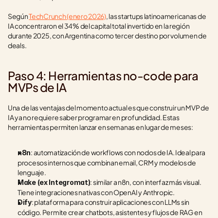
Según 
TechCrunch (enero 2026)
, las startups latinoamericanas de 
IA concentraron el 34% del capital total invertido en la región 
durante 2025, con Argentina como tercer destino por volumen de 
deals.
Paso 4: Herramientas no-code para 
MVPs de IA
Una de las ventajas del momento actual es que construir un MVP de 
IA ya no requiere saber programar en profundidad. Estas 
herramientas permiten lanzar en semanas en lugar de meses:
: automatización de workflows con nodos de IA. Ideal para 
n8n
procesos internos que combinan email, CRM y modelos de 
lenguaje.
: similar a n8n, con interfaz más visual. 
Make (ex Integromat)
Tiene integraciones nativas con OpenAI y Anthropic.
: plataforma para construir aplicaciones con LLMs sin 
Dify
código. Permite crear chatbots, asistentes y flujos de RAG en 