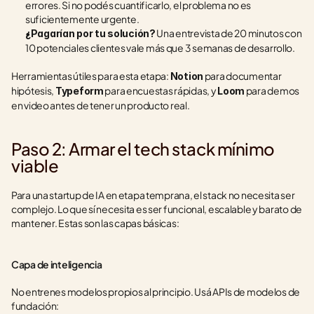
errores. Si no podés cuantificarlo, el problema no es 
suficientemente urgente.
 Una entrevista de 20 minutos con 
¿Pagarían por tu solución?
10 potenciales clientes vale más que 3 semanas de desarrollo.
Herramientas útiles para esta etapa: 
 para documentar 
Notion
hipótesis, 
 para encuestas rápidas, y 
 para demos 
Typeform
Loom
en video antes de tener un producto real.
Paso 2: Armar el tech stack mínimo 
viable
Para una startup de IA en etapa temprana, el stack no necesita ser 
complejo. Lo que sí necesita es ser funcional, escalable y barato de 
mantener. Estas son las capas básicas:
Capa de inteligencia
No entrenes modelos propios al principio. Usá APIs de modelos de 
fundación: