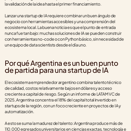
la validación de la idea hasta el primer financiamiento.
Lanzar una startup de IA requiere combinar un buen ángulo de 
negocio con herramientas accesibles y una comprensión del 
ecosistema local. La buena noticia es que el punto de entrada 
nunca fue tan bajo: muchas soluciones de IA se pueden construir 
con herramientas no-code o con Python básico, sin necesidad de 
un equipo de data scientists desde el día uno.
Por qué Argentina es un buen punto 
de partida para una startup de IA
El ecosistema emprendedor argentino combina talento técnico 
de calidad, costos relativamente bajos en dólares y acceso 
creciente a capital de riesgo. Según un informe de LATAM VC de 
2025, Argentina concentra el 18% del capital total invertido en 
startups de la región, con un foco creciente en proyectos de IA y 
automatización.
A esto se suma la madurez del talento: Argentina produce más de 
110.000 egresados universitarios en ciencias exactas, tecnología e 