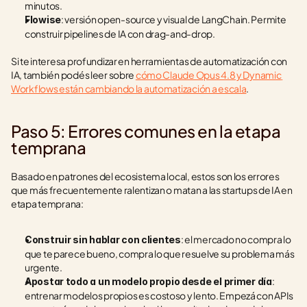
minutos.
: versión open-source y visual de LangChain. Permite 
Flowise
construir pipelines de IA con drag-and-drop.
Si te interesa profundizar en herramientas de automatización con 
IA, también podés leer sobre 
cómo Claude Opus 4.8 y Dynamic 
Workflows están cambiando la automatización a escala
.
Paso 5: Errores comunes en la etapa 
temprana
Basado en patrones del ecosistema local, estos son los errores 
que más frecuentemente ralentizan o matan a las startups de IA en 
etapa temprana:
: el mercado no compra lo 
Construir sin hablar con clientes
que te parece bueno, compra lo que resuelve su problema más 
urgente.
: 
Apostar todo a un modelo propio desde el primer día
entrenar modelos propios es costoso y lento. Empezá con APIs 