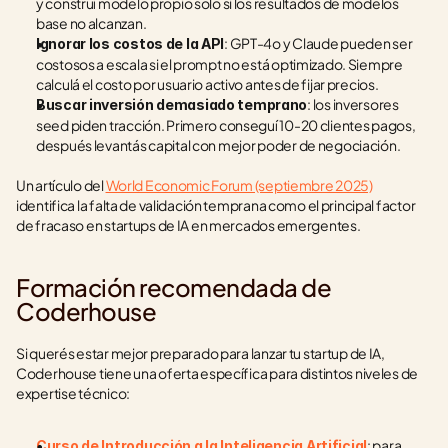
y construí modelo propio solo si los resultados de modelos 
base no alcanzan.
: GPT-4o y Claude pueden ser 
Ignorar los costos de la API
costosos a escala si el prompt no está optimizado. Siempre 
calculá el costo por usuario activo antes de fijar precios.
: los inversores 
Buscar inversión demasiado temprano
seed piden tracción. Primero conseguí 10-20 clientes pagos, 
después levantás capital con mejor poder de negociación.
Un artículo del 
World Economic Forum (septiembre 2025)
identifica la falta de validación temprana como el principal factor 
de fracaso en startups de IA en mercados emergentes.
Formación recomendada de 
Coderhouse
Si querés estar mejor preparado para lanzar tu startup de IA, 
Coderhouse tiene una oferta específica para distintos niveles de 
expertise técnico:
: para 
Curso de Introducción a la Inteligencia Artificial