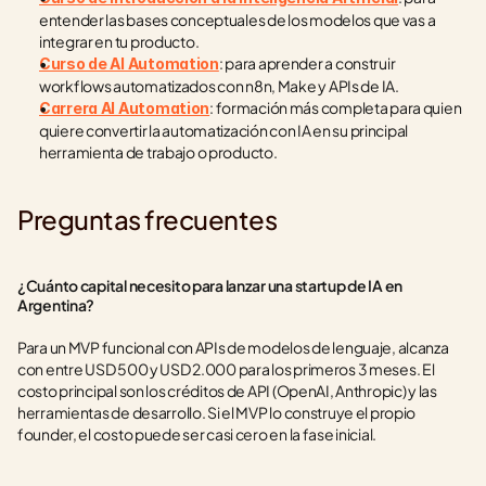
entender las bases conceptuales de los modelos que vas a 
integrar en tu producto.
: para aprender a construir 
Curso de AI Automation
workflows automatizados con n8n, Make y APIs de IA.
: formación más completa para quien 
Carrera AI Automation
quiere convertir la automatización con IA en su principal 
herramienta de trabajo o producto.
Preguntas frecuentes
¿Cuánto capital necesito para lanzar una startup de IA en 
Argentina?
Para un MVP funcional con APIs de modelos de lenguaje, alcanza 
con entre USD 500 y USD 2.000 para los primeros 3 meses. El 
costo principal son los créditos de API (OpenAI, Anthropic) y las 
herramientas de desarrollo. Si el MVP lo construye el propio 
founder, el costo puede ser casi cero en la fase inicial.