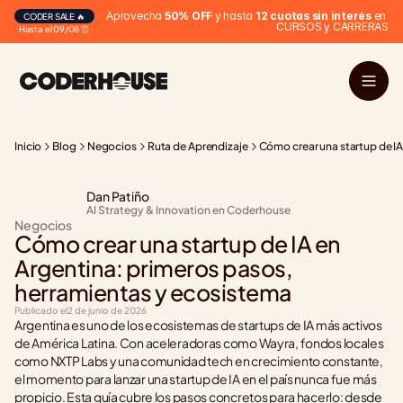
Aprovecha 
50% OFF
 y hasta 
12 cuotas sin interés
 en 
CODER SALE 🔥
CURSOS y CARRERAS
Hasta el 09/08 ⏰
Inicio
Blog
Negocios
Ruta de Aprendizaje
Cómo crear una startup de IA
Dan Patiño
AI Strategy & Innovation en Coderhouse
Negocios
Cómo crear una startup de IA en 
Argentina: primeros pasos, 
herramientas y ecosistema
Publicado el
2 de junio de 2026
Argentina es uno de los ecosistemas de startups de IA más activos 
de América Latina. Con aceleradoras como Wayra, fondos locales 
como NXTP Labs y una comunidad tech en crecimiento constante, 
el momento para lanzar una startup de IA en el país nunca fue más 
propicio. Esta guía cubre los pasos concretos para hacerlo: desde 