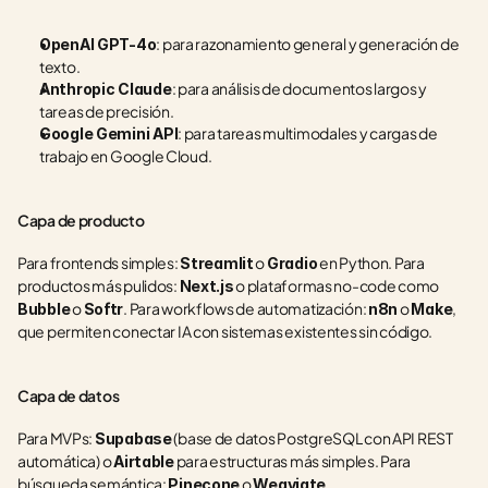
: para razonamiento general y generación de 
OpenAI GPT-4o
texto.
: para análisis de documentos largos y 
Anthropic Claude
tareas de precisión.
: para tareas multimodales y cargas de 
Google Gemini API
trabajo en Google Cloud.
Capa de producto
Para frontends simples: 
 o 
 en Python. Para 
Streamlit
Gradio
productos más pulidos: 
 o plataformas no-code como 
Next.js
 o 
. Para workflows de automatización: 
 o 
, 
Bubble
Softr
n8n
Make
que permiten conectar IA con sistemas existentes sin código.
Capa de datos
Para MVPs: 
 (base de datos PostgreSQL con API REST 
Supabase
automática) o 
 para estructuras más simples. Para 
Airtable
búsqueda semántica: 
 o 
.
Pinecone
Weaviate