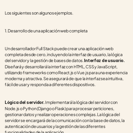
Los siguientes son algunos ejemplos.
1. Desarrollo de una aplicación web completa
Un desarrollador Full Stack puede crear una aplicación web 
completa desde cero, incluyendo la interfaz de usuario, la lógica 
del servidor y la gestión de bases de datos. 
Interfaz de usuario.
Diseñará y desarrollará la interfaz con HTML, CSS y JavaScript, 
utilizando frameworks como React.js o Vue.js para una experiencia 
moderna y atractiva. Se asegurará de que la interfaz sea intuitiva, 
fácil de usar y responda a diferentes dispositivos.
Implementará la lógica del servidor con 
Lógica del servidor. 
Node.js o Python (Django o Flask) para procesar peticiones, 
gestionar datos y realizar operaciones complejas. La lógica del 
servidor se encargará de la comunicación con la base de datos, la 
autenticación de usuarios y la gestión de las diferentes 
funcionalidades de la aplicación.