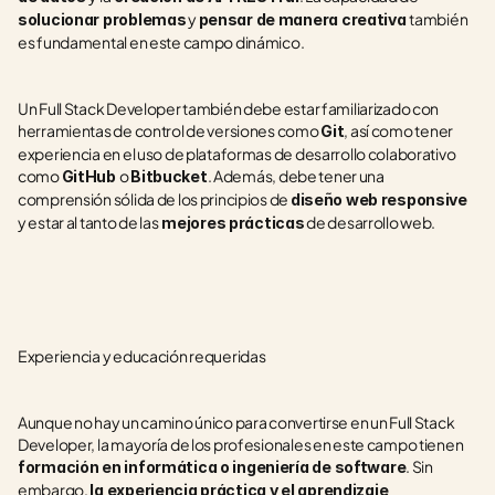
 y 
también 
solucionar problemas
pensar de manera creativa 
es fundamental en este campo dinámico.
Un Full Stack Developer también debe estar familiarizado con 
herramientas de control de versiones como 
, así como tener 
Git
experiencia en el uso de plataformas de desarrollo colaborativo 
como 
o 
. Además, debe tener una 
GitHub 
Bitbucket
comprensión sólida de los principios de 
diseño web responsive 
y estar al tanto de las
 de desarrollo web.
 mejores prácticas
Experiencia y educación requeridas
Aunque no hay un camino único para convertirse en un Full Stack 
Developer, la mayoría de los profesionales en este campo tienen 
. Sin 
formación en informática o ingeniería de software
embargo, 
la experiencia práctica y el aprendizaje 