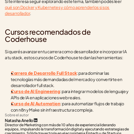
Si te interesa seguir explorando este tema, también podés leer 
qué son Docker y Kubernetes y cómo aprenderlos si sos 
desarrollador
.
Cursos recomendados de 
Coderhouse
Si querés avanzar en tu carrera como desarrollador e incorporar IA 
a tu stack, estos cursos de Coderhouse te dan las herramientas:
: para dominar las 
Carrera de Desarrollo Full Stack
tecnologías más demandadas del mercado y convertirte en 
desarrollador full stack.
: para integrar modelos de lenguaje y 
Curso de AI Engineering
APIs de IA en aplicaciones web reales.
: para automatizar flujos de trabajo 
Curso de AI Automation
con n8n y Make sin infraestructura compleja.
Sobre el autor
Natasha Anello
Director de Marketing con más de 10 años de experiencia liderando 
equipos, impulsando la transformación digital y ejecutando estrategias de 
crecimiento. Sólida trayectoria en el ecosistema Fintech y de Startups, 