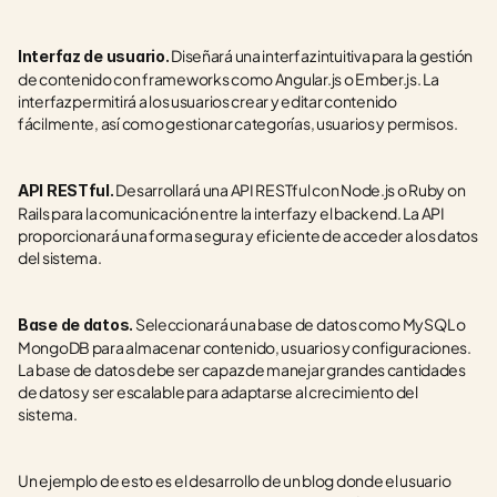
 Diseñará una interfaz intuitiva para la gestión 
Interfaz de usuario.
de contenido con frameworks como Angular.js o Ember.js. La 
interfaz permitirá a los usuarios crear y editar contenido 
fácilmente, así como gestionar categorías, usuarios y permisos.
 Desarrollará una API RESTful con Node.js o Ruby on 
API RESTful.
Rails para la comunicación entre la interfaz y el backend. La API 
proporcionará una forma segura y eficiente de acceder a los datos 
del sistema.
 Seleccionará una base de datos como MySQL o 
Base de datos.
MongoDB para almacenar contenido, usuarios y configuraciones. 
La base de datos debe ser capaz de manejar grandes cantidades 
de datos y ser escalable para adaptarse al crecimiento del 
sistema.
Un ejemplo de esto es el desarrollo de un blog donde el usuario 