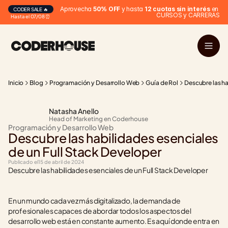
Aprovecha 
50% OFF
 y hasta 
12 cuotas sin interés
 en 
CODER SALE 🔥
CURSOS y CARRERAS
Hasta el 07/08 ⏰
Inicio
Blog
Programación y Desarrollo Web
Guía de Rol
Descubre las ha
Natasha Anello
Head of Marketing en Coderhouse
Programación y Desarrollo Web
Descubre las habilidades esenciales 
de un Full Stack Developer
Publicado el
15 de abril de 2024
Descubre las habilidades esenciales de un Full Stack Developer
En un mundo cada vez más digitalizado, la demanda de 
profesionales capaces de abordar todos los aspectos del 
desarrollo web está en constante aumento. Es aquí donde entra en 