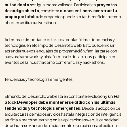
son igualmente valiosos. Participar en
autodidacta 
 proyectos 
, completar 
 y
de código abierto
cursos en línea
 construir tu 
 de proyectos puede ser tan beneficioso como 
propio portafolio
obtener un título universitario.
Además, es importante estar al día con las últimas tendencias y 
tecnologías en el campo del desarrollo web. Esto puede incluir 
aprender nuevos lenguajes de programación, familiarizarse con 
nuevos frameworks y plataformas de desarrollo y participar en 
eventos de la industria como conferencias y hackathons.
Tendencias y tecnologías emergentes
El mundo del desarrollo web está en constante evolución y 
un Full 
Stack Developer debe mantenerse al día con las últimas 
. Desde la adopción de 
tendencias y tecnologías emergentes
arquitecturas de microservicios hasta la integración de inteligencia 
artificial y machine learning en las aplicaciones web, la capacidad 
de adaptarse y aprender rápidamente es crucial para el éxito en 