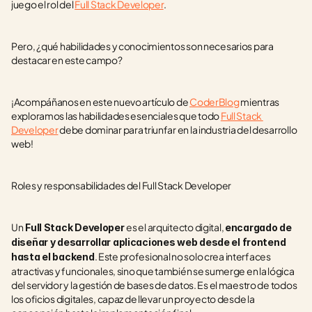
juego el rol del 
Full Stack Developer
. 
Pero, ¿qué habilidades y conocimientos son necesarios para 
destacar en este campo? 
¡Acompáñanos en este nuevo artículo de 
CoderBlog
 mientras 
exploramos las habilidades esenciales que todo 
Full Stack 
Developer
 debe dominar para triunfar en la industria del desarrollo 
web!
Roles y responsabilidades del Full Stack Developer
Un
es el arquitecto digital, 
 Full Stack Developer 
encargado de 
diseñar y desarrollar aplicaciones web desde el frontend 
. Este profesional no solo crea interfaces 
hasta el backend
atractivas y funcionales, sino que también se sumerge en la lógica 
del servidor y la gestión de bases de datos. Es el maestro de todos 
los oficios digitales, capaz de llevar un proyecto desde la 