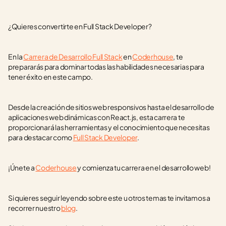
¿Quieres convertirte en Full Stack Developer? 
En la 
Carrera de Desarrollo Full Stack
 en 
Coderhouse
, te 
prepararás para dominar todas las habilidades necesarias para 
tener éxito en este campo. 
Desde la creación de sitios web responsivos hasta el desarrollo de 
aplicaciones web dinámicas con React.js, esta carrera te 
proporcionará las herramientas y el conocimiento que necesitas 
para destacar como 
Full Stack Developer
. 
¡Únete a 
Coderhouse
 y comienza tu carrera en el desarrollo web!
Si quieres seguir leyendo sobre este u otros temas te invitamos a 
recorrer nuestro 
blog
.