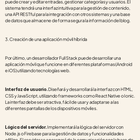
puede crear y editar entradas, gestionar categorías y usuarios. El 
sistema tendrá una interfaz intuitiva para la gestión de contenido, 
una API RESTful para la integración con otros sistemas y una base 
de datos que almacene de forma segura la información del blog.
3. Creación de una aplicación móvil híbrida
Por último, un desarrollador Full Stack puede desarrollar una 
aplicación móvil que funcione en diferentes plataformas (Android 
e iOS) utilizando tecnologías web.
 Diseñará y desarrollará la interfaz con HTML, 
Interfaz de usuario.
CSS y JavaScript, utilizando frameworks como React Native o Ionic. 
La interfaz debe ser atractiva, fácil de usar y adaptarse a las 
diferentes pantallas de los dispositivos móviles.
 Implementará la lógica del servidor con 
Lógica del servidor.
Node.js o Firebase para la gestión de datos y funcionalidades 
offline. El servidor se encargará de la comunicación con la base de 