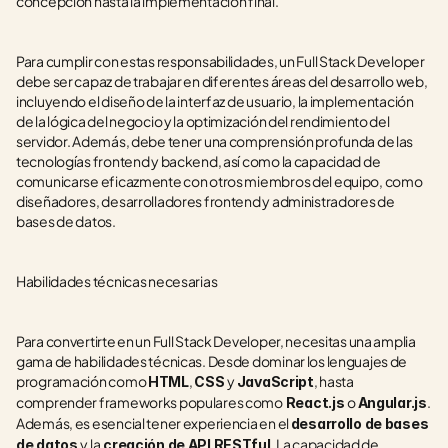
concepción hasta la implementación final.
Para cumplir con estas responsabilidades, un Full Stack Developer 
debe ser capaz de trabajar en diferentes áreas del desarrollo web, 
incluyendo el diseño de la interfaz de usuario, la implementación 
de la lógica del negocio y la optimización del rendimiento del 
servidor. Además, debe tener una comprensión profunda de las 
tecnologías frontend y backend, así como la capacidad de 
comunicarse eficazmente con otros miembros del equipo, como 
diseñadores, desarrolladores frontend y administradores de 
bases de datos.
Habilidades técnicas necesarias
Para convertirte en un Full Stack Developer, necesitas una amplia 
gama de habilidades técnicas. Desde dominar los lenguajes de 
programación como 
, 
y 
, hasta 
HTML
CSS 
JavaScript
comprender frameworks populares como
o 
. 
 React.js 
Angular.js
Además, es esencial tener experiencia en el 
desarrollo de bases 
y la
. La capacidad de
de datos 
 creación de API RESTful