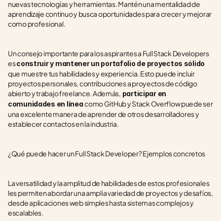
nuevas tecnologías y herramientas. Mantén una mentalidad de 
aprendizaje continuo y busca oportunidades para crecer y mejorar 
como profesional.
Un consejo importante para los aspirantes a Full Stack Developers 
es 
construir y mantener un portafolio de proyectos sólido 
que muestre tus habilidades y experiencia. Esto puede incluir 
proyectos personales, contribuciones a proyectos de código 
abierto y trabajo freelance. Además,
 participar en 
como GitHub y Stack Overflow puede ser 
comunidades en línea 
una excelente manera de aprender de otros desarrolladores y 
establecer contactos en la industria.
¿Qué puede hacer un Full Stack Developer? Ejemplos concretos 
La versatilidad y la amplitud de habilidades de estos profesionales 
les permiten abordar una amplia variedad de proyectos y desafíos, 
desde aplicaciones web simples hasta sistemas complejos y 
escalables. 