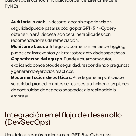
PyMEs:
 Un desarrollador sin experiencia en 
Auditoría inicial:
seguridad puede pasar su código por GPT-5.4-Cyber y 
obtener un análisis detallado de vulnerabilidades con 
recomendaciones de remediación.
 Integrado con herramientas de logging, 
Monitoreo básico:
puede analizar eventos y alertar sobre actividad sospechosa.
 Puede actuar como tutor, 
Capacitación del equipo:
explicando conceptos de seguridad, respondiendo preguntas 
y generando ejercicios prácticos.
 Puede generar políticas de 
Documentación de políticas:
seguridad, procedimientos de respuesta a incidentes y planes 
de continuidad de negocio adaptados a la realidad de la 
empresa.
Integración en el flujo de desarrollo 
(DevSecOps)
Uno de los usos más poderosos de GPT-5.4-Cyber es su 