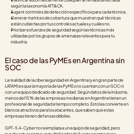
según la taxonomía ATT&CK.
Sugerir controles de detección específicos para cada técnica.
Generar matrices de cobertura que muestran qué técnicas 
están cubiertas por tus controles actuales y cuáles no.
Priorizar esfuerzos de seguridad según las técnicas más 
utilizadas por los grupos de amenazas relevantes para tu 
industria.
El caso de las PyMEs en Argentina sin 
SOC
La realidad de la ciberseguridad en Argentina (y en gran parte de 
LATAM) es que la mayoría de las PyMEs no cuentan con un SOC ni 
con un equipo dedicado de seguridad. Según datos de la industria, 
menos del 15 % de las empresas medianas en Argentina tienen un 
profesional de seguridad a tiempo completo. Esto las convierte en 
blancos atractivos para los atacantes, que saben que estas 
empresas tienen defensas débiles.
GPT-5.4-Cyber no reemplaza a un equipo de seguridad, pero 
puede actuar como un multiplicador de fuerza enorme para 