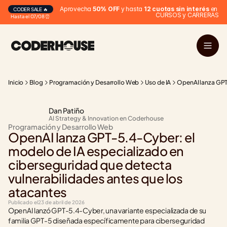
Aprovecha 
50% OFF
 y hasta 
12 cuotas sin interés
 en 
CODER SALE 🔥
CURSOS y CARRERAS
Hasta el 07/08 ⏰
Inicio
Blog
Programación y Desarrollo Web
Uso de IA
OpenAI lanza GPT-
Dan Patiño
AI Strategy & Innovation en Coderhouse
Programación y Desarrollo Web
OpenAI lanza GPT-5.4-Cyber: el 
modelo de IA especializado en 
ciberseguridad que detecta 
vulnerabilidades antes que los 
atacantes
Publicado el
23 de abril de 2026
OpenAI lanzó GPT-5.4-Cyber, una variante especializada de su 
familia GPT-5 diseñada específicamente para ciberseguridad 