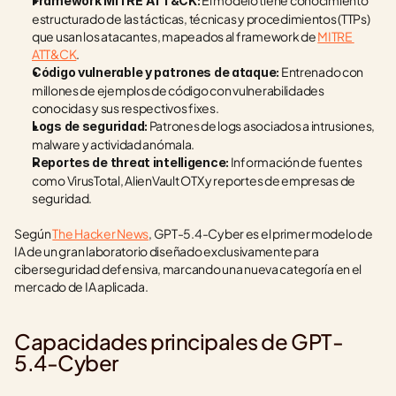
 El modelo tiene conocimiento 
Framework MITRE ATT&CK:
estructurado de las tácticas, técnicas y procedimientos (TTPs) 
que usan los atacantes, mapeados al framework de 
MITRE 
ATT&CK
.
 Entrenado con 
Código vulnerable y patrones de ataque:
millones de ejemplos de código con vulnerabilidades 
conocidas y sus respectivos fixes.
 Patrones de logs asociados a intrusiones, 
Logs de seguridad:
malware y actividad anómala.
 Información de fuentes 
Reportes de threat intelligence:
como VirusTotal, AlienVault OTX y reportes de empresas de 
seguridad.
Según 
The Hacker News
, GPT-5.4-Cyber es el primer modelo de 
IA de un gran laboratorio diseñado exclusivamente para 
ciberseguridad defensiva, marcando una nueva categoría en el 
mercado de IA aplicada.
Capacidades principales de GPT-
5.4-Cyber