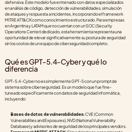
defensiva. Este modelo fue entrenado con datos especializados 
en análisis de código, detección de vulnerabilidades, simulación 
de ataques y respuesta a incidentes, incorporando el framework 
MITRE ATT&CK como conocimiento estructurado. Para empresas 
en Argentina y LATAM que no cuentan con un SOC (Security 
Operations Center) dedicado, esta herramienta representa una 
oportunidad de elevar significativamente su postura de seguridad 
sin los costos de un equipo de ciberseguridad completo.
Qué es GPT-5.4-Cyber y qué lo 
diferencia
GPT-5.4-Cyber no es simplemente GPT-5 con un prompt de 
sistema sobre ciberseguridad. Es un modelo que fue fine-
tuneado específicamente con datos de seguridad informática, 
incluyendo:
 CVE (Common 
Bases de datos de vulnerabilidades:
Vulnerabilities and Exposures), NVD (National Vulnerability 
Database) y advisories de seguridad de los principales vendors.