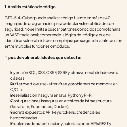
1. Análisis estático de código
GPT-5.4-Cyber puede analizar código fuente en más de 40 
lenguajes de programación para detectar vulnerabilidades de 
seguridad. No se limita a buscar patrones conocidos como lo haría 
un SAST tradicional; comprende la lógica del código y puede 
identificar vulnerabilidades complejas que surgen de la interacción 
entre múltiples funciones o módulos.
Tipos de vulnerabilidades que detecta:
Inyección SQL, XSS, CSRF, SSRF y otras vulnerabilidades web 
clásicas.
Buffer overflow, use-after-free y problemas de memoria en 
C/C++.
Deserialización insegura en Java, Python y PHP.
Configuraciones inseguras en archivos de infraestructura 
(Terraform, Kubernetes, Docker).
Secrets expuestos: API keys, tokens, credenciales 
hardcodeadas.
Problemas de autenticación y autorización en APIs REST y 