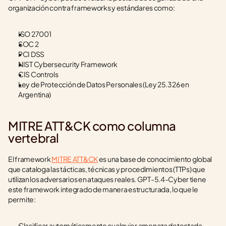
organización contra frameworks y estándares como:
ISO 27001
SOC 2
PCI DSS
NIST Cybersecurity Framework
CIS Controls
Ley de Protección de Datos Personales (Ley 25.326 en 
Argentina)
MITRE ATT&CK como columna 
vertebral
El framework 
MITRE ATT&CK
 es una base de conocimiento global 
que cataloga las tácticas, técnicas y procedimientos (TTPs) que 
utilizan los adversarios en ataques reales. GPT-5.4-Cyber tiene 
este framework integrado de manera estructurada, lo que le 
permite:
Clasificar automáticamente cualquier amenaza detectada 