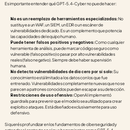
Es importante entender qué GPT-5.4-Cyber no puede hacer:
 No 
No es un reemplazo de herramientas especializadas:
sustituye a un WAF, un SIEM, un EDR o un escáner de 
vulnerabilidades dedicado. Es un complemento que potencia 
las capacidades del equipo humano.
 Como cualquier 
Puede tener falsos positivos y negativos:
herramienta de análisis, puede marcar código seguro como 
vulnerable (falso positivo) o pasar por alto vulnerabilidades 
reales (falso negativo). Siempre debe haber supervisión 
humana.
 Su 
No detecta vulnerabilidades de día cero por sí solo:
conocimiento está limitado a los datos con los que fue 
entrenado. Vulnerabilidades completamente nuevas que no se 
parecen a patrones conocidos pueden escapar a su detección.
 OpenAI implementó 
Restricciones de uso ofensivo:
guardrails para prevenir que el modelo sea utilizado para crear 
exploits o ataques. Está diseñado exclusivamente para uso 
defensivo.
Si querés profundizar en los fundamentos de ciberseguridad y 