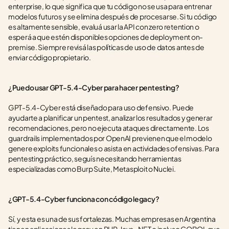
enterprise, lo que significa que tu código no se usa para entrenar 
modelos futuros y se elimina después de procesarse. Si tu código 
es altamente sensible, evaluá usar la API con zero retention o 
esperá a que estén disponibles opciones de deployment on-
premise. Siempre revisá las políticas de uso de datos antes de 
enviar código propietario.
¿Puedo usar GPT-5.4-Cyber para hacer pentesting?
GPT-5.4-Cyber está diseñado para uso defensivo. Puede 
ayudarte a planificar un pentest, analizar los resultados y generar 
recomendaciones, pero no ejecuta ataques directamente. Los 
guardrails implementados por OpenAI previenen que el modelo 
genere exploits funcionales o asista en actividades ofensivas. Para 
pentesting práctico, seguís necesitando herramientas 
especializadas como Burp Suite, Metasploit o Nuclei.
¿GPT-5.4-Cyber funciona con código legacy?
Sí, y esta es una de sus fortalezas. Muchas empresas en Argentina 