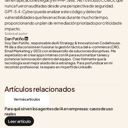
tienen aplicaciones legacy en PHP, Java, .NET o incluso COBOL que 
nunca fueron auditadas desde una perspectiva de seguridad. 
GPT-5.4-Cyber puede analizar este código y detectar 
vulnerabilidades que llevan activas durante mucho tiempo, 
proporcionando un plan de remediación priorizado por criticidad e 
impacto.
Sobre el autor
Dan Patiño
Soy Dan Patiño, responsable de AI Strategy & Innovation en Coderhouse. 
Mi día a día consiste en fusionar la gestión táctica del e-commerce (CRO, 
Email Marketing y SEO) con el desarrollo de soluciones disruptivas. Me 
especializo en crear apps internas con IA para automatizar tareas y 
potenciar la innovación dentro del equipo. Creo fielmente que la 
tecnología es el mejor aliado de la estrategia. Para profundizar en mi 
recorrido profesional, te espero en mi perfil de LinkedIn.
Artículos relacionados
Ver más artículos
Para qué sirven los agentes de IA en empresas: casos de uso 
reales
Leer artículo