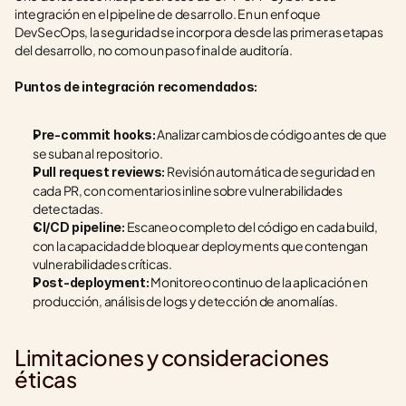
integración en el pipeline de desarrollo. En un enfoque 
DevSecOps, la seguridad se incorpora desde las primeras etapas 
del desarrollo, no como un paso final de auditoría.
Puntos de integración recomendados:
 Analizar cambios de código antes de que 
Pre-commit hooks:
se suban al repositorio.
 Revisión automática de seguridad en 
Pull request reviews:
cada PR, con comentarios inline sobre vulnerabilidades 
detectadas.
 Escaneo completo del código en cada build, 
CI/CD pipeline:
con la capacidad de bloquear deployments que contengan 
vulnerabilidades críticas.
 Monitoreo continuo de la aplicación en 
Post-deployment:
producción, análisis de logs y detección de anomalías.
Limitaciones y consideraciones 
éticas