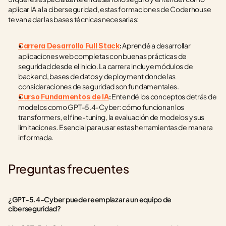
aplicar IA a la ciberseguridad, estas formaciones de Coderhouse 
te van a dar las bases técnicas necesarias:
 Aprendé a desarrollar 
Carrera Desarrollo Full Stack
:
aplicaciones web completas con buenas prácticas de 
seguridad desde el inicio. La carrera incluye módulos de 
backend, bases de datos y deployment donde las 
consideraciones de seguridad son fundamentales.
 Entendé los conceptos detrás de 
Curso Fundamentos de IA
:
modelos como GPT-5.4-Cyber: cómo funcionan los 
transformers, el fine-tuning, la evaluación de modelos y sus 
limitaciones. Esencial para usar estas herramientas de manera 
informada.
Preguntas frecuentes
¿GPT-5.4-Cyber puede reemplazar a un equipo de 
ciberseguridad?