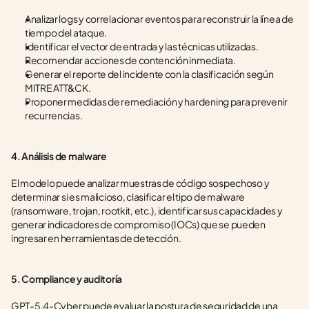
Analizar logs y correlacionar eventos para reconstruir la línea de 
tiempo del ataque.
Identificar el vector de entrada y las técnicas utilizadas.
Recomendar acciones de contención inmediata.
Generar el reporte del incidente con la clasificación según 
MITRE ATT&CK.
Proponer medidas de remediación y hardening para prevenir 
recurrencias.
4. Análisis de malware
El modelo puede analizar muestras de código sospechoso y 
determinar si es malicioso, clasificar el tipo de malware 
(ransomware, trojan, rootkit, etc.), identificar sus capacidades y 
generar indicadores de compromiso (IOCs) que se pueden 
ingresar en herramientas de detección.
5. Compliance y auditoría
GPT-5.4-Cyber puede evaluar la postura de seguridad de una 