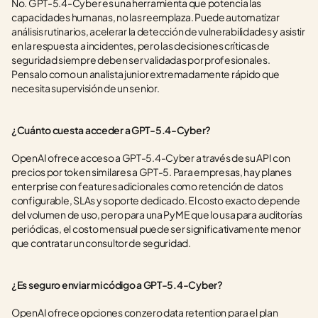
No. GPT-5.4-Cyber es una herramienta que potencia las 
capacidades humanas, no las reemplaza. Puede automatizar 
análisis rutinarios, acelerar la detección de vulnerabilidades y asistir 
en la respuesta a incidentes, pero las decisiones críticas de 
seguridad siempre deben ser validadas por profesionales. 
Pensalo como un analista junior extremadamente rápido que 
necesita supervisión de un senior.
¿Cuánto cuesta acceder a GPT-5.4-Cyber?
OpenAI ofrece acceso a GPT-5.4-Cyber a través de su API con 
precios por token similares a GPT-5. Para empresas, hay planes 
enterprise con features adicionales como retención de datos 
configurable, SLAs y soporte dedicado. El costo exacto depende 
del volumen de uso, pero para una PyME que lo usa para auditorías 
periódicas, el costo mensual puede ser significativamente menor 
que contratar un consultor de seguridad.
¿Es seguro enviar mi código a GPT-5.4-Cyber?
OpenAI ofrece opciones con zero data retention para el plan 