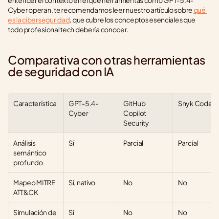
entender el contexto en el que herramientas como GPT-5.4-
Cyber operan, te recomendamos leer nuestro artículo sobre 
qué 
es la ciberseguridad
, que cubre los conceptos esenciales que 
todo profesional tech debería conocer.
Comparativa con otras herramientas 
de seguridad con IA
Característica
GPT-5.4-
GitHub 
Snyk Code
Cyber
Copilot 
Security
Análisis 
Sí
Parcial
Parcial
semántico 
profundo
Mapeo MITRE 
Sí, nativo
No
No
ATT&CK
Simulación de 
Sí
No
No