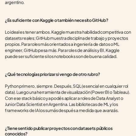
argentino.
¿Es suficiente con Kaggle o también necesito GitHub?
Lo ideal es tener ambos. Kaggle muestra habilidad competitiva con 
datasets reales; GitHub muestra disciplina de trabajo y proyectos 
propios. Para roles más orientados a ingeniería de datos o ML 
engineer, GitHub pesa más. Para roles de análisis y BI, Kaggle 
puede ser suficiente si los notebooks son de buena calidad.
¿Qué tecnologías priorizar si vengo de otro rubro?
Python primero, siempre. Después, SQL (esencial en cualquier rol 
data). Luego una herramienta de visualización (Power BI o Tableau). 
Con ese stack básico ya podés aplicar a roles de Data Analyst o 
Junior Data Scientist en Argentina. Las bibliotecas de ML y los 
frameworks de IA los sumás después a medida que avanzás.
¿Tiene sentido publicar proyectos con datasets públicos 
conocidos?