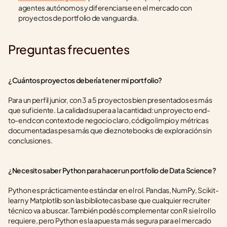
agentes autónomos y diferenciarse en el mercado con 
proyectos de portfolio de vanguardia.
Preguntas frecuentes
¿Cuántos proyectos debería tener mi portfolio?
Para un perfil junior, con 3 a 5 proyectos bien presentados es más 
que suficiente. La calidad supera a la cantidad: un proyecto end-
to-end con contexto de negocio claro, código limpio y métricas 
documentadas pesa más que diez notebooks de exploración sin 
conclusiones.
¿Necesito saber Python para hacer un portfolio de Data Science?
Python es prácticamente estándar en el rol. Pandas, NumPy, Scikit-
learn y Matplotlib son las bibliotecas base que cualquier recruiter 
técnico va a buscar. También podés complementar con R si el rol lo 
requiere, pero Python es la apuesta más segura para el mercado 