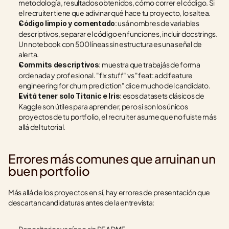
metodología, resultados obtenidos, cómo correr el código. Si 
el recruiter tiene que adivinar qué hace tu proyecto, lo saltea.
: usá nombres de variables 
Código limpio y comentado
descriptivos, separar el código en funciones, incluir docstrings. 
Un notebook con 500 líneas sin estructura es una señal de 
alerta.
: muestra que trabajás de forma 
Commits descriptivos
ordenada y profesional. "fix stuff" vs "feat: add feature 
engineering for churn prediction" dice mucho del candidato.
: esos datasets clásicos de 
Evitá tener solo Titanic e Iris
Kaggle son útiles para aprender, pero si son los únicos 
proyectos de tu portfolio, el recruiter asume que no fuiste más 
allá del tutorial.
Errores más comunes que arruinan un 
buen portfolio
Más allá de los proyectos en sí, hay errores de presentación que 
descartan candidaturas antes de la entrevista: