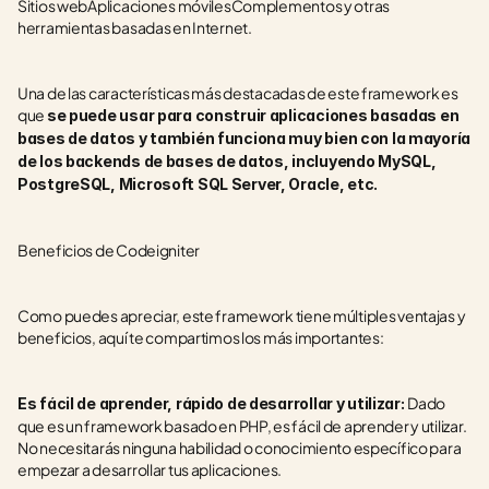
Sitios webAplicaciones móvilesComplementos y otras 
herramientas basadas en Internet.
Una de las características más destacadas de este framework es 
que 
se puede usar para construir aplicaciones basadas en 
bases de datos y también funciona muy bien con la mayoría 
de los backends de bases de datos, incluyendo MySQL, 
PostgreSQL, Microsoft SQL Server, Oracle, etc.
Beneficios de Codeigniter
Como puedes apreciar, este framework tiene múltiples ventajas y 
beneficios, aquí te compartimos los más importantes:
Dado 
Es fácil de aprender, rápido de desarrollar y utilizar: 
que es un framework basado en PHP, es fácil de aprender y utilizar. 
No necesitarás ninguna habilidad o conocimiento específico para 
empezar a desarrollar tus aplicaciones. 