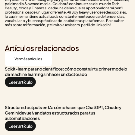
paid media & owned media. Colaboré con industrias del mundo Tech, 
Beauty, Moda y Finanzas, cada una de las cuales aportó valor a mi perfil 
profesional desde un lugar diferente. 📲 Soy heavy user de redes sociales, 
lo cual me mantiene actualizada constantemente acerca de tendencias, 
vocabulario y buenas prácticas de las distintas plataformas. Para saber 
más sobre mi formación, ¡te invito a revisar mi perfil de LinkedIn!
Artículos relacionados
Ver más artículos
Scikit-learn para no científicos: cómo construir tu primer modelo 
de machine learning sin hacer un doctorado
Leer artículo
Structured outputs en IA: cómo hacer que ChatGPT, Claude y 
Gemini devuelvan datos estructurados para tus 
automatizaciones
Leer artículo