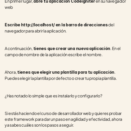
En primer lugar, 
 en su navegador 
abre tu aplicación Codeigniter
web 
 del 
Escribe http://localhost/ en la barra de direcciones
navegador para abrir la aplicación. 
A continuación, 
. En el 
tienes que crear una nueva aplicación
campo de nombre de la aplicación escribe el nombre. 
Ahora, 
. 
tienes que elegir una plantilla para tu aplicación
Puedes elegir la plantilla por defecto o crear tu propia plantilla.
¿Has notado lo simple que es instalarlo y configurarlo? 
Si estás haciendo el curso de desarrollador web y quieres probar 
este framework para dar un paso en agilidad y efectividad, ahora 
ya sabes cuáles son los pasos a seguir.