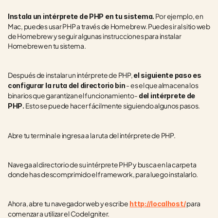
 Por ejemplo, en 
Instala un intérprete de PHP en tu sistema.
Mac, puedes usar PHP a través de Homebrew. Puedes ir al sitio web 
de Homebrew y seguir algunas instrucciones para instalar 
Homebrew en tu sistema. 
Después de instalar un intérprete de PHP, 
el siguiente paso es 
 - es el que almacena los 
configurar la ruta del directorio bin
binarios que garantizan el funcionamiento-
 del intérprete de 
 Esto se puede hacer fácilmente siguiendo algunos pasos. 
PHP.
Abre tu terminal e ingresa a la ruta del intérprete de PHP. 
Navega al directorio de su intérprete PHP y busca en la carpeta 
donde has descomprimido el framework, para luego instalarlo.
Ahora, abre tu navegador web y escribe
 para 
http://localhost/
comenzar a utilizar el CodeIgniter.