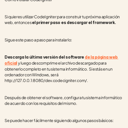
Si quieres utilizar CodeIgniter para construir tu próxima aplicación 
web, entonces 
el primer paso es descargar el framework. 
Sigue este paso a paso para instalarlo:
Descarga la última versión del software 
de la página web 
y luego descomprime el archivo descargado para 
oficial
obtenerlo completo en tu sistema informático.  Si estás en un 
ordenador con Windows, será 
http://127.0.0.1:8080/dev.codecigniter.com/.
Después de obtener el software, configura tu sistema informático 
de acuerdo con los requisitos del mismo. 
Se puede hacer fácilmente siguiendo algunos pasos básicos: