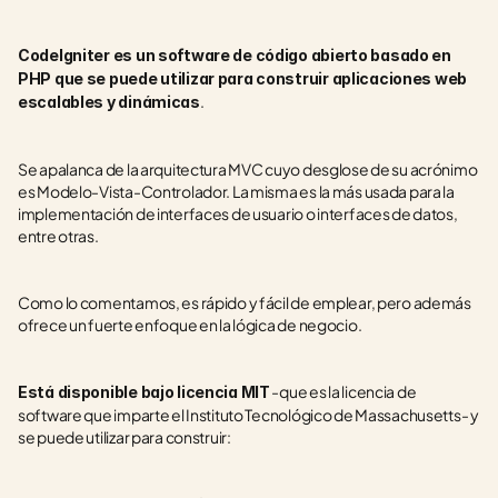
CodeIgniter es un software de código abierto basado en 
PHP que se puede utilizar para construir aplicaciones web 
. 
escalables y dinámicas
Se apalanca de la arquitectura MVC cuyo desglose de su acrónimo 
es Modelo-Vista-Controlador. La misma es la más usada para la 
implementación de interfaces de usuario o interfaces de datos, 
entre otras. 
Como lo comentamos, es rápido y fácil de emplear, pero además 
ofrece un fuerte enfoque en la lógica de negocio. 
 -que es la licencia de 
Está disponible bajo licencia MIT
software que imparte el Instituto Tecnológico de Massachusetts- y 
se puede utilizar para construir: