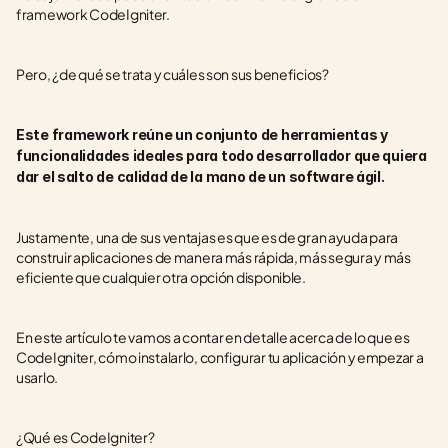
framework CodeIgniter.
Pero, ¿de qué se trata y cuáles son sus beneficios?
Este framework reúne un conjunto de herramientas y 
funcionalidades ideales para todo desarrollador que quiera 
dar el salto de calidad de la mano de un software ágil.
Justamente, una de sus ventajas es que es de gran ayuda para 
construir aplicaciones de manera más rápida, más segura y más 
eficiente que cualquier otra opción disponible. 
En este artículo te vamos a contar en detalle acerca de lo que es 
CodeIgniter, cómo instalarlo, configurar tu aplicación y empezar a 
usarlo.
¿Qué es CodeIgniter?