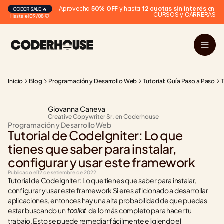
Aprovecha 
50% OFF
 y hasta 
12 cuotas sin interés
 en 
CODER SALE 🔥
CURSOS y CARRERAS
Hasta el 09/08 ⏰
Inicio
Blog
Programación y Desarrollo Web
Tutorial: Guía Paso a Paso
T
Giovanna Caneva
Creative Copywriter Sr. en Coderhouse
Programación y Desarrollo Web
Tutorial de CodeIgniter: Lo que 
tienes que saber para instalar, 
configurar y usar este framework
Publicado el
12 de setiembre de 2022
Tutorial de CodeIgniter: Lo que tienes que saber para instalar, 
configurar y usar este framework ‍Si eres aficionado a desarrollar 
aplicaciones, entonces hay una alta probabilidad de que puedas 
estar buscando un
de lo más completo para hacer tu 
 toolkit 
trabajo. Esto se puede remediar fácilmente eligiendo el 