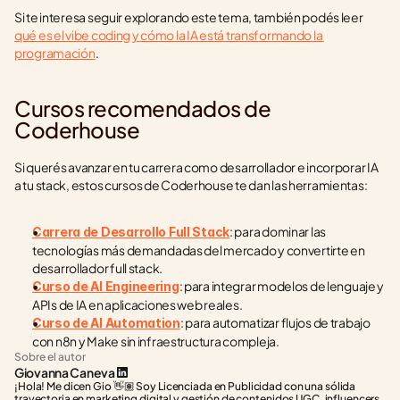
Si te interesa seguir explorando este tema, también podés leer 
qué es el vibe coding y cómo la IA está transformando la 
programación
.
Cursos recomendados de 
Coderhouse
Si querés avanzar en tu carrera como desarrollador e incorporar IA 
a tu stack, estos cursos de Coderhouse te dan las herramientas:
: para dominar las 
Carrera de Desarrollo Full Stack
tecnologías más demandadas del mercado y convertirte en 
desarrollador full stack.
: para integrar modelos de lenguaje y 
Curso de AI Engineering
APIs de IA en aplicaciones web reales.
: para automatizar flujos de trabajo 
Curso de AI Automation
con n8n y Make sin infraestructura compleja.
Sobre el autor
Giovanna Caneva
¡Hola! Me dicen Gio 👋🏽 Soy Licenciada en Publicidad con una sólida 
trayectoria en marketing digital y gestión de contenidos UGC, influencers, 