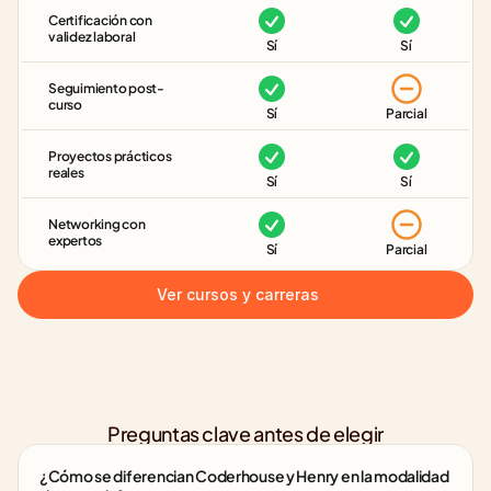
Certificación con 
validez laboral
Sí
Sí
Seguimiento post-
curso
Sí
Parcial
Proyectos prácticos 
reales
Sí
Sí
Networking con 
expertos
Sí
Parcial
Ver cursos y carreras
Preguntas clave antes de elegir
¿Cómo se diferencian Coderhouse y Henry en la modalidad 