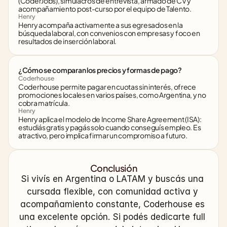
(CoderJobs), simulacros de entrevista, armado de CV y 
acompañamiento post-curso por el equipo de Talento.
Henry
Henry acompaña activamente a sus egresados en la 
búsqueda laboral, con convenios con empresas y foco en 
resultados de inserción laboral.
¿Cómo se comparan los precios y formas de pago?
Coderhouse
Coderhouse permite pagar en cuotas sin interés, ofrece 
promociones locales en varios países, como Argentina, y no 
cobra matrícula.
Henry
Henry aplica el modelo de Income Share Agreement (ISA): 
estudiás gratis y pagás solo cuando conseguís empleo. Es 
atractivo, pero implica firmar un compromiso a futuro.
Conclusión
Si vivís en Argentina o LATAM y buscás una 
cursada flexible, con comunidad activa y 
acompañamiento constante, Coderhouse es 
una excelente opción. Si podés dedicarte full 