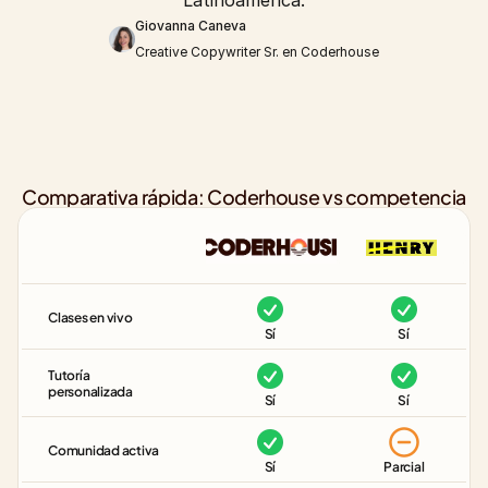
Latinoamérica.
Giovanna Caneva
Creative Copywriter Sr. en Coderhouse
Comparativa rápida: Coderhouse vs competencia
Clases en vivo
Sí
Sí
Tutoría 
personalizada
Sí
Sí
Comunidad activa
Sí
Parcial