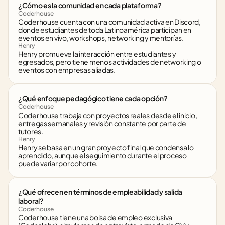
¿Cómo es la comunidad en cada plataforma?
Coderhouse
Coderhouse cuenta con una comunidad activa en Discord, 
donde estudiantes de toda Latinoamérica participan en 
eventos en vivo, workshops, networking y mentorías.
Henry
Henry promueve la interacción entre estudiantes y 
egresados, pero tiene menos actividades de networking o 
eventos con empresas aliadas.
¿Qué enfoque pedagógico tiene cada opción?
Coderhouse
Coderhouse trabaja con proyectos reales desde el inicio, 
entregas semanales y revisión constante por parte de 
tutores.
Henry
Henry se basa en un gran proyecto final que condensa lo 
aprendido, aunque el seguimiento durante el proceso 
puede variar por cohorte.
¿Qué ofrecen en términos de empleabilidad y salida 
laboral?
Coderhouse
Coderhouse tiene una bolsa de empleo exclusiva 