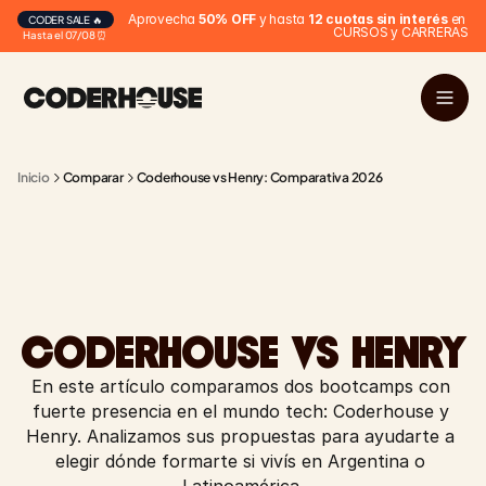
Aprovecha 
50% OFF
 y hasta 
12 cuotas sin interés
 en 
CODER SALE 🔥
CURSOS y CARRERAS
Hasta el 07/08 ⏰
Inicio
Comparar
Coderhouse vs Henry: Comparativa 2026
CODERHOUSE VS HENRY
En este artículo comparamos dos bootcamps con 
fuerte presencia en el mundo tech: Coderhouse y 
Henry. Analizamos sus propuestas para ayudarte a 
elegir dónde formarte si vivís en Argentina o 