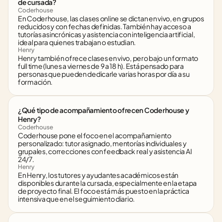
de cursada?
Coderhouse
En Coderhouse, las clases online se dictan en vivo, en grupos 
reducidos y con fechas definidas. También hay acceso a 
tutorías asincrónicas y asistencia con inteligencia artificial, 
ideal para quienes trabajan o estudian.
Henry
Henry también ofrece clases en vivo, pero bajo un formato 
full time (lunes a viernes de 9 a 18 h). Está pensado para 
personas que pueden dedicarle varias horas por día a su 
formación.
¿Qué tipo de acompañamiento ofrecen Coderhouse y 
Henry?
Coderhouse
Coderhouse pone el foco en el acompañamiento 
personalizado: tutor asignado, mentorías individuales y 
grupales, correcciones con feedback real y asistencia AI 
24/7.
Henry
En Henry, los tutores y ayudantes académicos están 
disponibles durante la cursada, especialmente en la etapa 
de proyecto final. El foco está más puesto en la práctica 
intensiva que en el seguimiento diario.