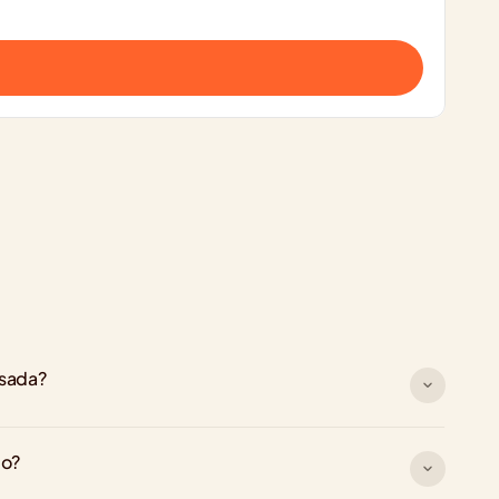
rsada?
go?