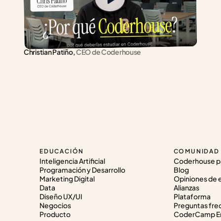
Christian Patiño,
 CEO de Coderhouse
EDUCACIÓN
COMUNIDAD
Inteligencia Artificial
Coderhouse p
Programación y Desarrollo
Blog
Marketing Digital
Opiniones de 
Data
Alianzas
Diseño UX/UI
Plataforma
Negocios
Preguntas fre
Producto
CoderCamp Em