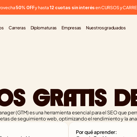
rovecha 
 y hasta 
 en CURSOS y CARR
50% OFF
12 cuotas sin interés
os
Carreras
Diplomaturas
Empresas
Nuestros graduados
OS GRATIS D
nager (GTM) es una herramienta esencial para el SEO que perm
etas de seguimiento web, optimizando el rendimiento y la anal
Por qué aprender: