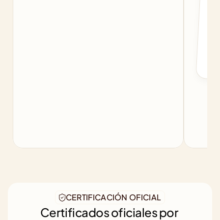
c
f
b
CERTIFICACIÓN OFICIAL
Certificados oficiales por 