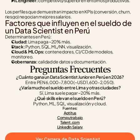
ML Engineer:
 competitivo/superior en entornos productivos.
Los perfiles que demuestran impacto en KPIs (conversión, churn, 
riesgo) negocian mejores salarios.
Factores que influyen en el sueldo de 
un Data Scientist en Perú
Determinantes en Perú:
Ciudad:
 Lima paga ~20% más.
Stack:
 Python, SQL, ML/NN, visualización.
Cloud & MLOps:
 contenedores, CI/CD de modelos, 
monitoreo.
Gobernanza:
 calidad de datos y documentación.
Preguntas Frecuentes
¿Cuánto gana un Data Scientist Junior en Perú en 2026?
Entre PEN 6,000–7,800 (~USD 1,600–2,050).
¿Varía mucho el sueldo entre Lima y otras ciudades?
Sí, Lima suele pagar ~20% más.
¿Qué skills elevan el sueldo en Perú?
Python, ML, SQL, visualización y cloud.
Fuentes:
Aptitus
Computrabajo
Talent.com
LinkedIn Salary
Ver Carrera de Data Scientist