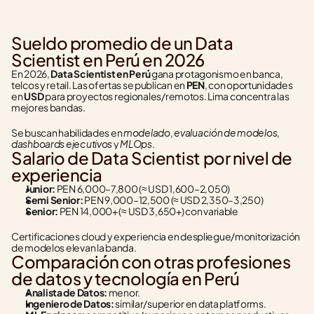
Sueldo promedio de un Data 
Scientist en Perú en 2026
En 2026, 
Data Scientist en Perú
 gana protagonismo en banca, 
telcos y retail. Las ofertas se publican en 
PEN
, con oportunidades 
en 
USD
 para proyectos regionales/remotos. Lima concentra las 
mejores bandas.
modelado
evaluación de modelos
Se buscan habilidades en 
, 
, 
dashboards ejecutivos
MLOps
 y 
.
Salario de Data Scientist por nivel de 
experiencia
Junior:
 PEN 6,000–7,800 (≈ USD 1,600–2,050)
Semi Senior:
 PEN 9,000–12,500 (≈ USD 2,350–3,250)
Senior:
 PEN 14,000+ (≈ USD 3,650+) con variable
Certificaciones cloud y experiencia en despliegue/monitorización 
de modelos elevan la banda.
Comparación con otras profesiones 
de datos y tecnología en Perú
Analista de Datos:
 menor.
Ingeniero de Datos:
 similar/superior en data platforms.