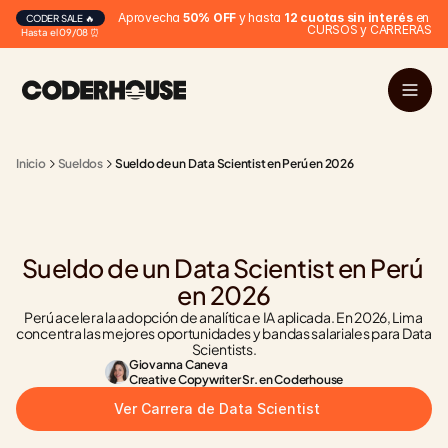
Aprovecha 
50% OFF
 y hasta 
12 cuotas sin interés
 en 
CODER SALE 🔥
CURSOS y CARRERAS
Hasta el 09/08 ⏰
Inicio
Sueldos
Sueldo de un Data Scientist en Perú en 2026
Sueldo de un Data Scientist en Perú 
en 2026
Perú acelera la adopción de analítica e IA aplicada. En 2026, Lima 
concentra las mejores oportunidades y bandas salariales para Data 
Scientists.
Giovanna Caneva
Creative Copywriter Sr. en Coderhouse
Ver Carrera de Data Scientist