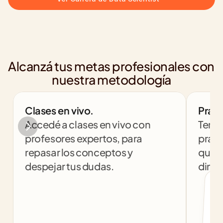
Alcanzá tus metas profesionales con 
nuestra metodología
Clases en vivo.
Práct
Accedé a clases en vivo con 
Tendr
profesores expertos, para 
práct
repasar los conceptos y 
que t
despejar tus dudas.
dinám
col