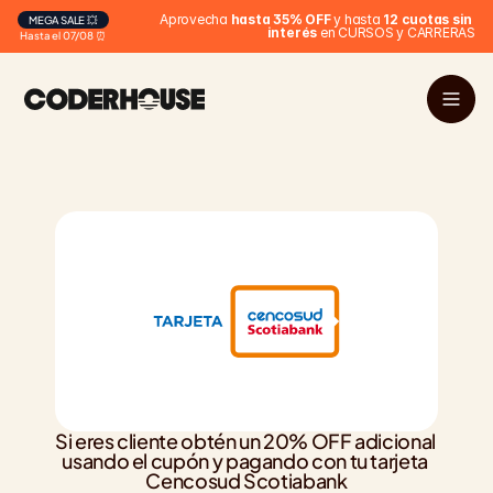
 Aprovecha 
hasta 35% OFF
 y hasta 
12 cuotas sin 
MEGA SALE 💥
interés
 en CURSOS y CARRERAS
Hasta el 07/08 ⏰
Si eres cliente obtén un 20% OFF adicional 
usando el cupón y pagando con tu tarjeta 
Cencosud Scotiabank