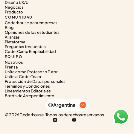
Diseño UX/UI
Negocios
Producto
COMUNIDAD
Coderhouse para empresas
Blog
Opiniones de los estudiantes
Alianzas
Plataforma
Preguntas frecuentes
CoderCamp Empleabilidad
EQUIPO
Nosotros
Prensa
Uníte como Profesor o Tutor
Uníte al CoderTeam
Protección de Datos personales
Términos y Condiciones
Lineamientos Editoriales
Botón de Arrepentimiento
Select Language
Argentina
© 2026 Coderhouse. Todos los derechos reservados.