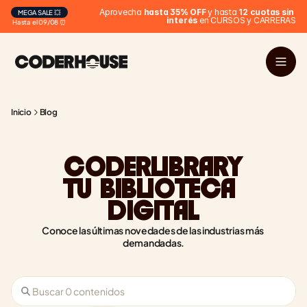
 Aprovecha 
hasta 35% OFF
 y hasta 
12 cuotas sin 
MEGA SALE 💥
interés
 en CURSOS y CARRERAS
Hasta el 09/08 ⏰
Inicio
Blog
CODERLIBRARY
TU BIBLIOTECA 
DIGITAL
Conoce las últimas novedades de las industrias más 
demandadas.