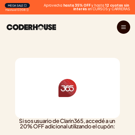
 Aprovecha 
hasta 35% OFF
 y hasta 
12 cuotas sin 
MEGA SALE 💥
interés
 en CURSOS y CARRERAS
Hasta el 07/08 ⏰
Si sos usuario de Clarin365, accedé a un 
20% OFF adicional utilizando el cupón: