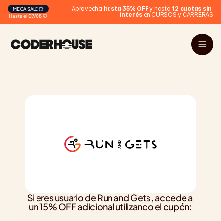
 Aprovecha 
hasta 35% OFF
 y hasta 
12 cuotas sin 
MEGA SALE 💥
interés
 en CURSOS y CARRERAS
Hasta el 07/08 ⏰
Si eres usuario de Run and Gets , accede a 
un 15% OFF adicional utilizando el cupón: