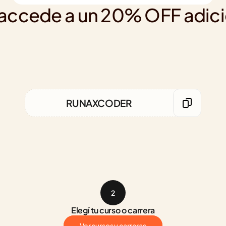
, accede a un 20% OFF adicio
RUNAXCODER
2
Elegí tu curso o carrera
Ver cursos y carreras