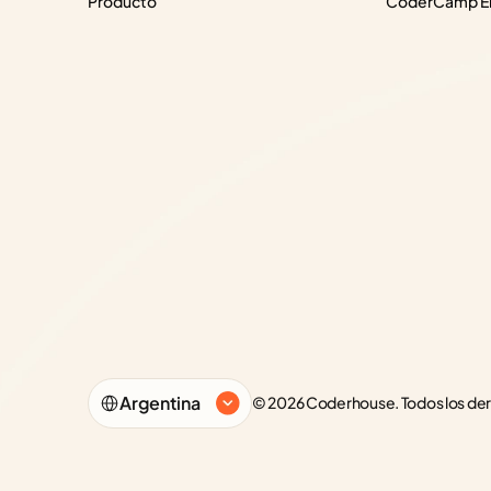
Producto
CoderCamp Em
Select Language
Argentina
© 2026 Coderhouse. Todos los de