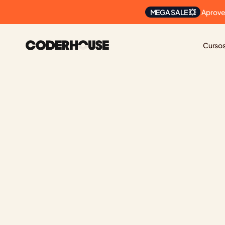
 Aprove
MEGA SALE 💥
Curso