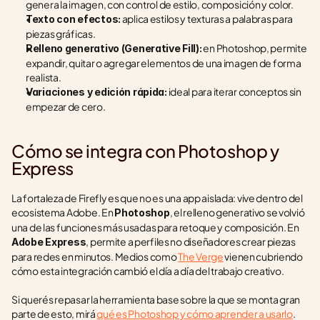
genera la imagen, con control de estilo, composición y color.
 aplica estilos y texturas a palabras para 
Texto con efectos:
piezas gráficas.
 en Photoshop, permite 
Relleno generativo (Generative Fill):
expandir, quitar o agregar elementos de una imagen de forma 
realista.
 ideal para iterar conceptos sin 
Variaciones y edición rápida:
empezar de cero.
Cómo se integra con Photoshop y 
Express
La fortaleza de Firefly es que no es una app aislada: vive dentro del 
ecosistema Adobe. En 
, el relleno generativo se volvió 
Photoshop
una de las funciones más usadas para retoque y composición. En 
, permite a perfiles no diseñadores crear piezas 
Adobe Express
para redes en minutos. Medios como 
The Verge
 vienen cubriendo 
cómo esta integración cambió el día a día del trabajo creativo.
Si querés repasar la herramienta base sobre la que se monta gran 
parte de esto, mirá 
qué es Photoshop y cómo aprender a usarlo
.