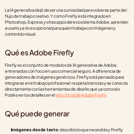
La IA generativa dejó de ser una curiosidad para volverse parte del 
flujo de trabajo creativo. Y como Firefly está integrado en 
Photoshop, Express y otras apps del ecosistema Adobe, aprender 
a usarlo ya no es opcional para quien trabaja con imágenes y 
contenido visual.
Qué es Adobe Firefly
Firefly es el conjunto de modelos de IA generativa de Adobe, 
entrenados con foco en uso comercial seguro. A diferencia de 
generadores de imágenes genéricos, Firefly está pensado para 
integrarse en el trabajo profesional: respeta licencias y se conecta 
directamente con las herramientas de diseño que ya conocés. 
Podés ver los detalles en el 
sitio oficial de Adobe Firefly
.
Qué puede generar
 describís lo que necesitás y Firefly 
Imágenes desde texto: