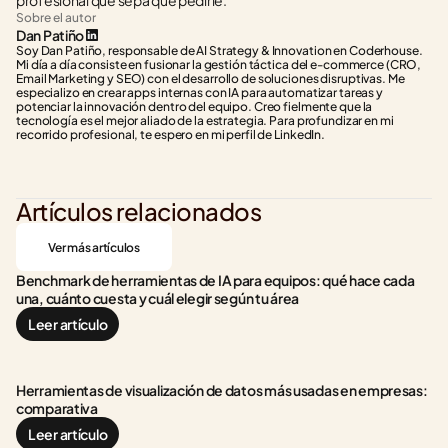
profesional que sepa qué pedirle.
Sobre el autor
Dan Patiño
Soy Dan Patiño, responsable de AI Strategy & Innovation en Coderhouse. 
Mi día a día consiste en fusionar la gestión táctica del e-commerce (CRO, 
Email Marketing y SEO) con el desarrollo de soluciones disruptivas. Me 
especializo en crear apps internas con IA para automatizar tareas y 
potenciar la innovación dentro del equipo. Creo fielmente que la 
tecnología es el mejor aliado de la estrategia. Para profundizar en mi 
recorrido profesional, te espero en mi perfil de LinkedIn.
Artículos relacionados
Ver más artículos
Benchmark de herramientas de IA para equipos: qué hace cada 
una, cuánto cuesta y cuál elegir según tu área
Leer artículo
Herramientas de visualización de datos más usadas en empresas: 
comparativa
Leer artículo