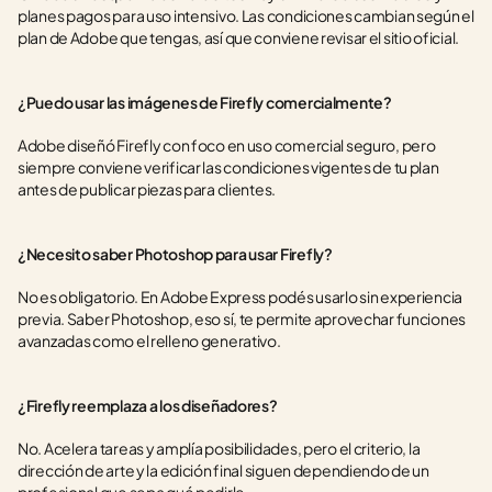
planes pagos para uso intensivo. Las condiciones cambian según el 
plan de Adobe que tengas, así que conviene revisar el sitio oficial.
¿Puedo usar las imágenes de Firefly comercialmente?
Adobe diseñó Firefly con foco en uso comercial seguro, pero 
siempre conviene verificar las condiciones vigentes de tu plan 
antes de publicar piezas para clientes.
¿Necesito saber Photoshop para usar Firefly?
No es obligatorio. En Adobe Express podés usarlo sin experiencia 
previa. Saber Photoshop, eso sí, te permite aprovechar funciones 
avanzadas como el relleno generativo.
¿Firefly reemplaza a los diseñadores?
No. Acelera tareas y amplía posibilidades, pero el criterio, la 
dirección de arte y la edición final siguen dependiendo de un 