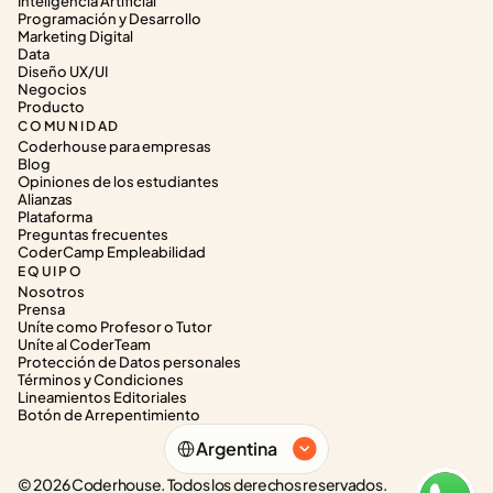
Inteligencia Artificial
Programación y Desarrollo
Marketing Digital
Data
Diseño UX/UI
Negocios
Producto
COMUNIDAD
Coderhouse para empresas
Blog
Opiniones de los estudiantes
Alianzas
Plataforma
Preguntas frecuentes
CoderCamp Empleabilidad
EQUIPO
Nosotros
Prensa
Uníte como Profesor o Tutor
Uníte al CoderTeam
Protección de Datos personales
Términos y Condiciones
Lineamientos Editoriales
Botón de Arrepentimiento
Select Language
Argentina
© 2026 Coderhouse. Todos los derechos reservados.