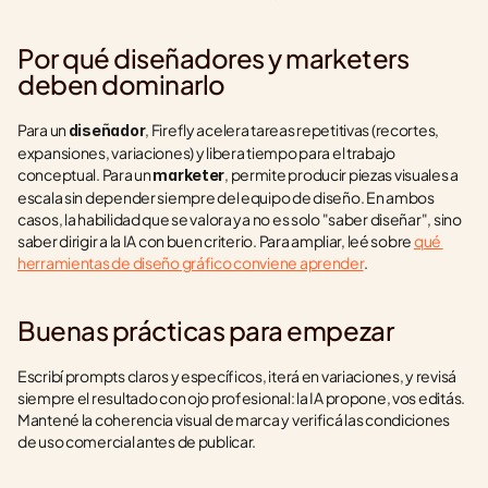
Por qué diseñadores y marketers 
deben dominarlo
Para un 
, Firefly acelera tareas repetitivas (recortes, 
diseñador
expansiones, variaciones) y libera tiempo para el trabajo 
conceptual. Para un 
, permite producir piezas visuales a 
marketer
escala sin depender siempre del equipo de diseño. En ambos 
casos, la habilidad que se valora ya no es solo "saber diseñar", sino 
saber dirigir a la IA con buen criterio. Para ampliar, leé sobre 
qué 
herramientas de diseño gráfico conviene aprender
.
Buenas prácticas para empezar
Escribí prompts claros y específicos, iterá en variaciones, y revisá 
siempre el resultado con ojo profesional: la IA propone, vos editás. 
Mantené la coherencia visual de marca y verificá las condiciones 
de uso comercial antes de publicar.