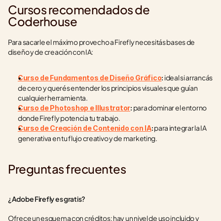
Cursos recomendados de 
Coderhouse
Para sacarle el máximo provecho a Firefly necesitás bases de 
diseño y de creación con IA:
 ideal si arrancás 
Curso de Fundamentos de Diseño Gráfico
:
de cero y querés entender los principios visuales que guían 
cualquier herramienta.
 para dominar el entorno 
Curso de Photoshop e Illustrator
:
donde Firefly potencia tu trabajo.
 para integrar la IA 
Curso de Creación de Contenido con IA
:
generativa en tu flujo creativo y de marketing.
Preguntas frecuentes
¿Adobe Firefly es gratis?
Ofrece un esquema con créditos: hay un nivel de uso incluido y 