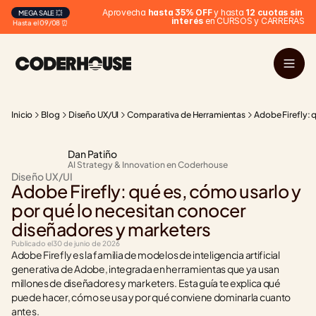
 Aprovecha 
hasta 35% OFF
 y hasta 
12 cuotas sin 
MEGA SALE 💥
interés
 en CURSOS y CARRERAS
Hasta el 09/08 ⏰
Inicio
Blog
Diseño UX/UI
Comparativa de Herramientas
Adobe Firefly: 
Dan Patiño
AI Strategy & Innovation en Coderhouse
Diseño UX/UI
Adobe Firefly: qué es, cómo usarlo y 
por qué lo necesitan conocer 
diseñadores y marketers
Publicado el
30 de junio de 2026
Adobe Firefly es la familia de modelos de inteligencia artificial 
generativa de Adobe, integrada en herramientas que ya usan 
millones de diseñadores y marketers. Esta guía te explica qué 
puede hacer, cómo se usa y por qué conviene dominarla cuanto 
antes.