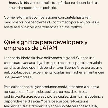
 al estar abierto al público, no depende de un 
Accesibilidad:
acuerdo especial para probarlo.
Conviene tomar las comparaciones con cautela hasta ver 
benchmarks independientes: lo confirmado por el anuncio es la 
apertura al público y la pertenencia a la clase Mythos.
Qué significa para developers y 
empresas de LATAM
La accesibilidad es la clave del impacto regional. Cuando una 
capacidad avanzada deja de requerir acceso especial, se nivela la 
cancha: un developer independiente en Buenos Aires o una pyme 
en Bogotá pueden experimentar con las mismas herramientas que 
una gran empresa.
Para quienes construyen productos con IA, esto abre la puerta a 
aplicaciones más ambiciosas sin una barrera de entrada 
prohibitiva. Para creadores y profesionales, significa más potencia 
disponible en el día a día. Y para los equipos, refuerza una 
tendencia clara: el diferencial ya no es solo tener acceso a la IA, 