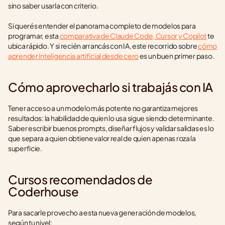
sino saber usarla con criterio.
Si querés entender el panorama completo de modelos para 
programar, esta 
comparativa de Claude Code, Cursor y Copilot
 te 
ubica rápido. Y si recién arrancás con IA, este recorrido sobre 
cómo 
aprender inteligencia artificial desde cero
 es un buen primer paso.
Cómo aprovecharlo si trabajás con IA
Tener acceso a un modelo más potente no garantiza mejores 
resultados: la habilidad de quien lo usa sigue siendo determinante. 
Saber escribir buenos prompts, diseñar flujos y validar salidas es lo 
que separa a quien obtiene valor real de quien apenas roza la 
superficie.
Cursos recomendados de 
Coderhouse
Para sacarle provecho a esta nueva generación de modelos, 
según tu nivel: