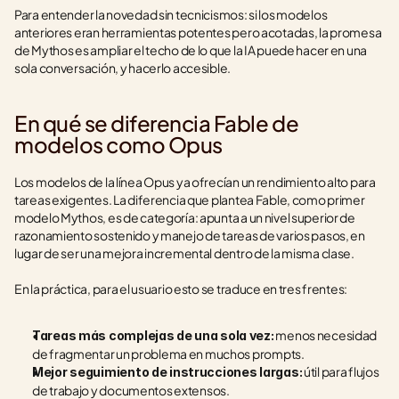
Para entender la novedad sin tecnicismos: si los modelos 
anteriores eran herramientas potentes pero acotadas, la promesa 
de Mythos es ampliar el techo de lo que la IA puede hacer en una 
sola conversación, y hacerlo accesible.
En qué se diferencia Fable de 
modelos como Opus
Los modelos de la línea Opus ya ofrecían un rendimiento alto para 
tareas exigentes. La diferencia que plantea Fable, como primer 
modelo Mythos, es de categoría: apunta a un nivel superior de 
razonamiento sostenido y manejo de tareas de varios pasos, en 
lugar de ser una mejora incremental dentro de la misma clase.
En la práctica, para el usuario esto se traduce en tres frentes:
 menos necesidad 
Tareas más complejas de una sola vez:
de fragmentar un problema en muchos prompts.
 útil para flujos 
Mejor seguimiento de instrucciones largas:
de trabajo y documentos extensos.