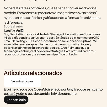
No para las tareas cotidianas, que se hacen conversando con el 
modelo. Para construir productos o integraciones avanzadas sí 
ayuda tener base técnica, y ahí es donde la formación en IA marca 
la diferencia.
Sobre el autor
Dan Patiño
Soy Dan Patiño, responsable de AI Strategy & Innovation en Coderhouse. 
Mi día a día consiste en fusionar la gestión táctica del e-commerce (CRO, 
Email Marketing y SEO) con el desarrollo de soluciones disruptivas. Me 
especializo en crear apps internas con IA para automatizar tareas y 
potenciar la innovación dentro del equipo. Creo fielmente que la 
tecnología es el mejor aliado de la estrategia. Para profundizar en mi 
recorrido profesional, te espero en mi perfil de LinkedIn.
Artículos relacionados
Ver más artículos
El primer gadget de OpenAI diseñado por Jony Ive: qué es, cuánto 
costará y cómo puede cambiar la IA de consumo
Leer artículo