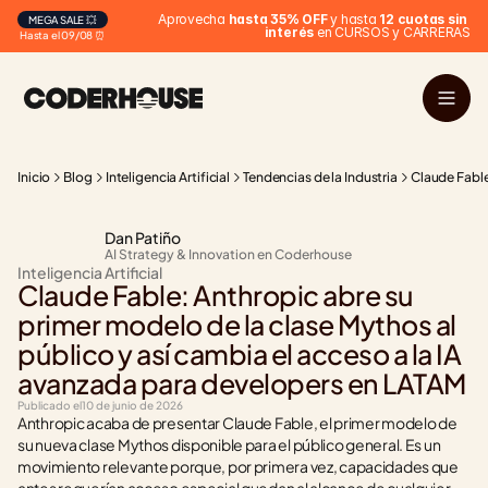
 Aprovecha 
hasta 35% OFF
 y hasta 
12 cuotas sin 
MEGA SALE 💥
interés
 en CURSOS y CARRERAS
Hasta el 09/08 ⏰
Inicio
Blog
Inteligencia Artificial
Tendencias de la Industria
Claude Fable
Dan Patiño
AI Strategy & Innovation en Coderhouse
Inteligencia Artificial
Claude Fable: Anthropic abre su 
primer modelo de la clase Mythos al 
público y así cambia el acceso a la IA 
avanzada para developers en LATAM
Publicado el
10 de junio de 2026
Anthropic acaba de presentar Claude Fable, el primer modelo de 
su nueva clase Mythos disponible para el público general. Es un 
movimiento relevante porque, por primera vez, capacidades que 