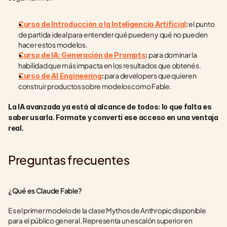
 el punto 
Curso de Introducción a la Inteligencia Artificial
:
de partida ideal para entender qué pueden y qué no pueden 
hacer estos modelos.
 para dominar la 
Curso de IA: Generación de Prompts
:
habilidad que más impacta en los resultados que obtenés.
 para developers que quieren 
Curso de AI Engineering
:
construir productos sobre modelos como Fable.
La IA avanzada ya está al alcance de todos: lo que falta es 
saber usarla. Formate y convertí ese acceso en una ventaja 
real.
Preguntas frecuentes
¿Qué es Claude Fable?
Es el primer modelo de la clase Mythos de Anthropic disponible 
para el público general. Representa un escalón superior en 