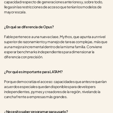
capacidad respecto de generaciones anteriores y, sobre todo, 
llega sin las restricciones de acceso que tenían los modelos de 
mayor escala.
¿En qué se diferencia de Opus?
Fable pertenece a una nueva clase, Mythos, que apunta a un nivel 
superior de razonamiento y manejo de tareas complejas, más que 
a una mejora incremental dentro de la misma familia. Conviene 
esperar benchmarks independientes para dimensionar la 
diferencia con precisión.
¿Por qué es importante para LATAM?
Porque democratiza el acceso: capacidades que antes requerían 
acuerdos especiales quedan disponibles para developers 
independientes, pymes y creadores de la región, nivelando la 
cancha frente a empresas más grandes.
¿Necesito saber programar para usarlo?