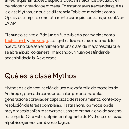
antes requerían acceso especial quedan al alcance de cualquier 
developer, creador o empresa. En esta nota vas a entender qué es 
la clase Mythos, en qué se diferencia Fable de modelos como 
Opus y qué implica concretamente para quienes trabajan con IA en 
LATAM.
El anuncio se hizo el 9 de junio y fue cubierto por medios como 
TechCrunch
 y 
The Verge
. Lo significativo no es solo un modelo 
nuevo, sino que sea el primero de una clase de mayor escala que 
se abre al público general, marcando un nuevo estándar de 
accesibilidad a la IA avanzada.
Qué es la clase Mythos
Mythos es la denominación de una nueva familia de modelos de 
Anthropic, pensada como un escalón por encima de las 
generaciones previas en capacidad de razonamiento, contexto y 
resolución de tareas complejas. Hasta ahora, los modelos de 
mayor escala solían reservarse a usos empresariales o de acceso 
restringido. Que Fable, el primer integrante de Mythos, se ofrezca 
al público general cambia esa lógica.