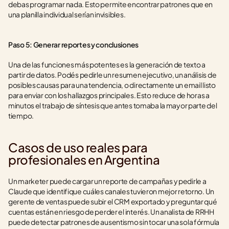
debas programar nada. Esto permite encontrar patrones que en 
una planilla individual serían invisibles.
Paso 5: Generar reportes y conclusiones
Una de las funciones más potentes es la generación de texto a 
partir de datos. Podés pedirle un resumen ejecutivo, un análisis de 
posibles causas para una tendencia, o directamente un email listo 
para enviar con los hallazgos principales. Esto reduce de horas a 
minutos el trabajo de síntesis que antes tomaba la mayor parte del 
tiempo.
Casos de uso reales para 
profesionales en Argentina
Un marketer puede cargar un reporte de campañas y pedirle a 
Claude que identifique cuáles canales tuvieron mejor retorno. Un 
gerente de ventas puede subir el CRM exportado y preguntar qué 
cuentas están en riesgo de perder el interés. Un analista de RRHH 
puede detectar patrones de ausentismo sin tocar una sola fórmula 