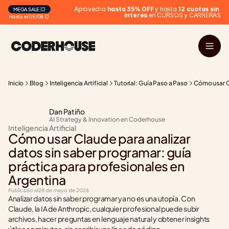
 Aprovecha 
hasta 35% OFF
 y hasta 
12 cuotas sin 
MEGA SALE 💥
interés
 en CURSOS y CARRERAS
Hasta el 09/08 ⏰
Inicio
Blog
Inteligencia Artificial
Tutorial: Guía Paso a Paso
Cómo usar Cl
Dan Patiño
AI Strategy & Innovation en Coderhouse
Inteligencia Artificial
Cómo usar Claude para analizar 
datos sin saber programar: guía 
práctica para profesionales en 
Argentina
Publicado el
28 de mayo de 2026
Analizar datos sin saber programar ya no es una utopía. Con 
Claude, la IA de Anthropic, cualquier profesional puede subir 
archivos, hacer preguntas en lenguaje natural y obtener insights 