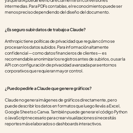
ya que la IA puede leerlo directamente sin conversiones 
intermedias. Para PDFs con tablas, el reconocimiento puede ser 
menos preciso dependiendo del diseño del documento.
¿Es seguro subir datos de trabajo a Claude?
Anthropic tiene políticas de privacidad que regulan cómo se 
procesan los datos subidos. Para información altamente 
confidencial —como datos financieros de clientes— es 
recomendable anonimizar los registros antes de subirlos, o usar la 
API con configuración de privacidad avanzada para entornos 
corporativos que requieran mayor control.
¿Puedo pedirle a Claude que genere gráficos?
Claude no genera imágenes de gráficos directamente, pero 
puede describir los datos en formatos que luego llevás a Excel, 
Google Sheets o Canva. También puede generar el código Python 
o JavaScript necesario para crear visualizaciones si necesitás 
reportes más elaborados o dashboards interactivos.