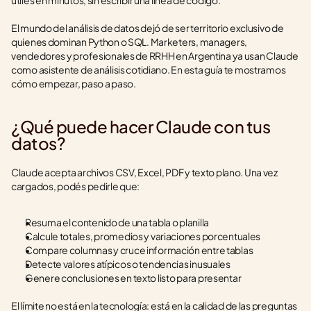
útiles en minutos, sin escribir una línea de código.
El mundo del análisis de datos dejó de ser territorio exclusivo de 
quienes dominan Python o SQL. Marketers, managers, 
vendedores y profesionales de RRHH en Argentina ya usan Claude 
como asistente de análisis cotidiano. En esta guía te mostramos 
cómo empezar, paso a paso.
¿Qué puede hacer Claude con tus 
datos?
Claude acepta archivos CSV, Excel, PDF y texto plano. Una vez 
cargados, podés pedirle que:
Resuma el contenido de una tabla o planilla
Calcule totales, promedios y variaciones porcentuales
Compare columnas y cruce información entre tablas
Detecte valores atípicos o tendencias inusuales
Genere conclusiones en texto listo para presentar
El límite no está en la tecnología: está en la calidad de las preguntas 