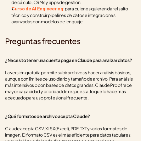
de cálculo, CRMs y apps de gestión.
: para quienes quieren dar el salto 
Curso de AI Engineering
técnico y construir pipelines de datos e integraciones 
avanzadas con modelos de lenguaje.
Preguntas frecuentes
¿Necesito tener una cuenta paga en Claude para analizar datos?
La versión gratuita permite subir archivos y hacer análisis básicos, 
aunque con límites de uso diario y tamaño de archivo. Para análisis 
más intensivos o con bases de datos grandes, Claude Pro ofrece 
mayor capacidad y prioridad de respuesta, lo que lo hace más 
adecuado para uso profesional frecuente.
¿Qué formatos de archivo acepta Claude?
Claude acepta CSV, XLSX (Excel), PDF, TXT y varios formatos de 
imagen. El formato CSV es el más eficiente para datos tabulares, 