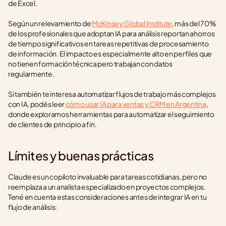
de Excel.
Según un relevamiento de 
McKinsey Global Institute
, más del 70% 
de los profesionales que adoptan IA para análisis reportan ahorros 
de tiempo significativos en tareas repetitivas de procesamiento 
de información. El impacto es especialmente alto en perfiles que 
no tienen formación técnica pero trabajan con datos 
regularmente.
Si también te interesa automatizar flujos de trabajo más complejos 
con IA, podés leer 
cómo usar IA para ventas y CRM en Argentina
, 
donde exploramos herramientas para automatizar el seguimiento 
de clientes de principio a fin.
Límites y buenas prácticas
Claude es un copiloto invaluable para tareas cotidianas, pero no 
reemplaza a un analista especializado en proyectos complejos. 
Tené en cuenta estas consideraciones antes de integrar IA en tu 
flujo de análisis: