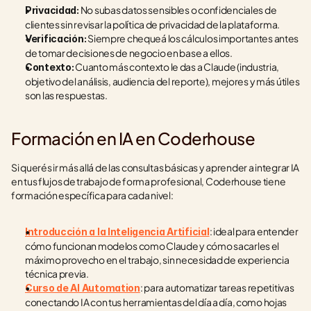
 No subas datos sensibles o confidenciales de 
Privacidad:
clientes sin revisar la política de privacidad de la plataforma.
 Siempre chequeá los cálculos importantes antes 
Verificación:
de tomar decisiones de negocio en base a ellos.
 Cuanto más contexto le das a Claude (industria, 
Contexto:
objetivo del análisis, audiencia del reporte), mejores y más útiles 
son las respuestas.
Formación en IA en Coderhouse
Si querés ir más allá de las consultas básicas y aprender a integrar IA 
en tus flujos de trabajo de forma profesional, Coderhouse tiene 
formación específica para cada nivel:
: ideal para entender 
Introducción a la Inteligencia Artificial
cómo funcionan modelos como Claude y cómo sacarles el 
máximo provecho en el trabajo, sin necesidad de experiencia 
técnica previa.
: para automatizar tareas repetitivas 
Curso de AI Automation
conectando IA con tus herramientas del día a día, como hojas 