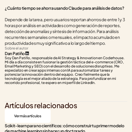
¿Cuánto tiempo se ahorra usando Claude para análisis de datos?
Depende de la tarea, pero usuarios reportan ahorros de entre 1 y 3 
horas por análisis en actividades como generación de reportes, 
detección de anomalías y síntesis de información. Para análisis 
recurrentes semanales o mensuales, el impacto acumulado en 
productividad es muy significativo a lo largo del tiempo.
Sobre el autor
Dan Patiño
Soy Dan Patiño, responsable de AI Strategy & Innovation en Coderhouse. 
Mi día a día consiste en fusionar la gestión táctica del e-commerce (CRO, 
Email Marketing y SEO) con el desarrollo de soluciones disruptivas. Me 
especializo en crear apps internas con IA para automatizar tareas y 
potenciar la innovación dentro del equipo. Creo fielmente que la 
tecnología es el mejor aliado de la estrategia. Para profundizar en mi 
recorrido profesional, te espero en mi perfil de LinkedIn.
Artículos relacionados
Ver más artículos
Scikit-learn para no científicos: cómo construir tu primer modelo 
de machine learning sin hacer un doctorado