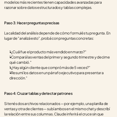
modelos más recientes tienen capacidades avanzadas para 
razonar sobre datos estructurados y tablas complejas.
Paso 3: Hacer preguntas precisas
La calidad del análisis depende de cómo formulés tu pregunta. En 
lugar de "analizá esto", probá con preguntas concretas:
"¿Cuál fue el producto más vendido en marzo?"
"Compará las ventas del primer y segundo trimestre y decime 
qué cambió."
"¿Hay algún cliente que compró más de 5 veces?"
"Resumí los datos en un párrafo ejecutivo para presentar a 
dirección."
Paso 4: Cruzar tablas y detectar patrones
Si tenés dos archivos relacionados —por ejemplo, una planilla de 
ventas y otra de clientes— subí ambos en el mismo chat y describí 
la relación entre sus columnas. Claude inferirá el cruce sin que 