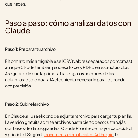
que hacés.
Paso a paso: cómo analizar datos con 
Claude
Paso 1: Preparar tu archivo
El formato más amigable es el CSV (valores separados por comas), 
aunque Claude también procesa Excel y PDF bien estructurados. 
Asegurate de que la primera fila tenga los nombres de las 
columnas: eso le da a la IA el contexto necesario para responder 
con precisión.
Paso 2: Subir el archivo
En Claude.ai, usá el ícono de adjuntar archivo para cargar tu planilla. 
La versión gratuita admite archivos hasta cierto peso; si trabajás 
con bases de datos grandes, Claude Pro ofrece mayor capacidad 
y prioridad. Según la 
documentación oficial de Anthropic
, los 