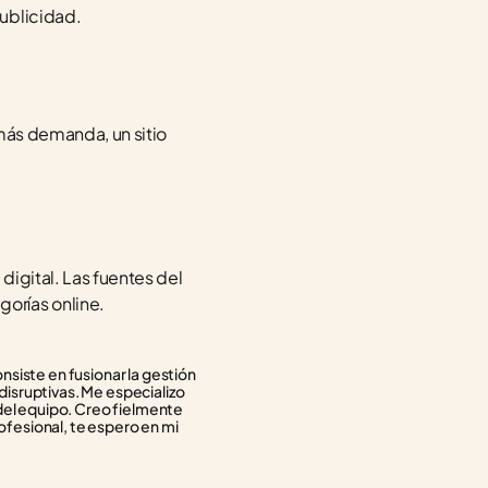
publicidad.
más demanda, un sitio 
.
igital. Las fuentes del 
orías online.
siste en fusionar la gestión 
isruptivas. Me especializo 
del equipo. Creo fielmente 
ofesional, te espero en mi 