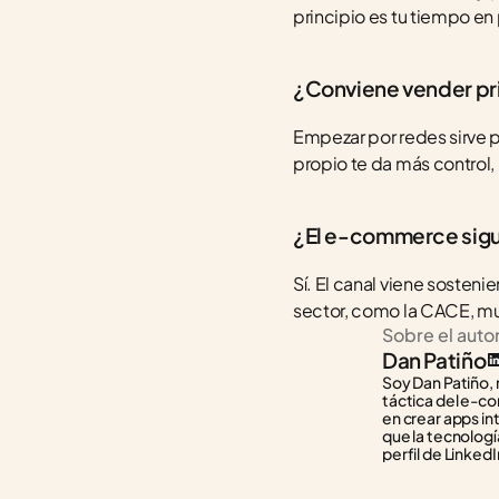
principio es tu tiempo en
¿Conviene vender pri
Empezar por redes sirve p
propio te da más control,
¿El e-commerce sigu
Sí. El canal viene sosten
sector, como la CACE, mu
Sobre el auto
Dan Patiño
Soy Dan Patiño, 
táctica del e-co
en crear apps in
que la tecnología
perfil de LinkedI