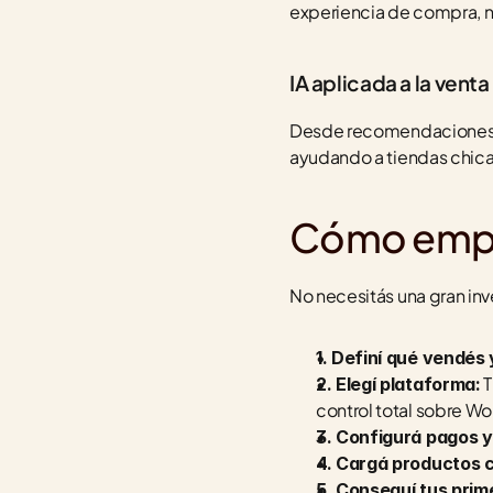
experiencia de compra, n
IA aplicada a la venta
Desde recomendaciones de
ayudando a tiendas chic
Cómo empez
No necesitás una gran inve
1. Definí qué vendés 
 
2. Elegí plataforma:
control total sobre Wo
3. Configurá pagos y
4. Cargá productos 
5. Conseguí tus prim