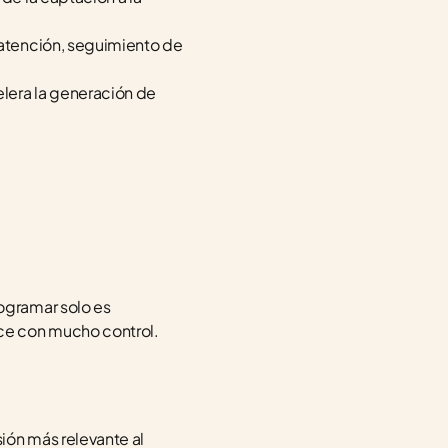
 atención, seguimiento de 
elera la generación de 
gramar solo es 
ce con mucho control.
ón más relevante al 