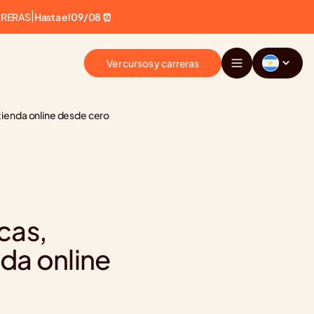
RRERAS
|
Hasta el 09/08 ⏰
Ver cursos y carreras
ienda online desde cero
as, 
a online 