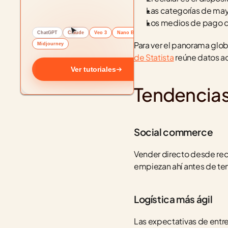
Las categorías de may
Los medios de pago di
ChatGPT
Claude
Veo 3
Nano Banana
Para ver el panorama glob
Midjourney
de Statista
 reúne datos 
Ver tutoriales
Tendencias
Social commerce
Vender directo desde red
empiezan ahí antes de tene
Logística más ágil
Las expectativas de entreg