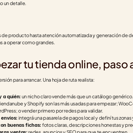
o un detalle.
 producto hasta atención automatizada y generación de descr
as a operar como grandes.
ar tu tienda online, paso 
rsión para arrancar. Una hoja de ruta realista:
 un nicho claro vende más que un catálogo genérico
y a quién:
Tiendanube y Shopify son las más usadas para empezar; WooC
rdPress; o vender primero por redes para validar.
 integrá una pasarela de pagos local y definí tus zonas
 envíos:
 fotos claras, descripciones honestas y prec
con buenas fichas:
 redes, anuncios y SEO para que te encuentren.
eras ventas: