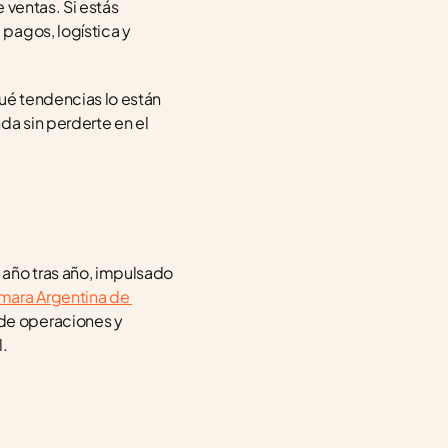
ventas. Si estás 
agos, logística y 
é tendencias lo están 
a sin perderte en el 
año tras año, impulsado 
ara Argentina de 
de operaciones y 
l.