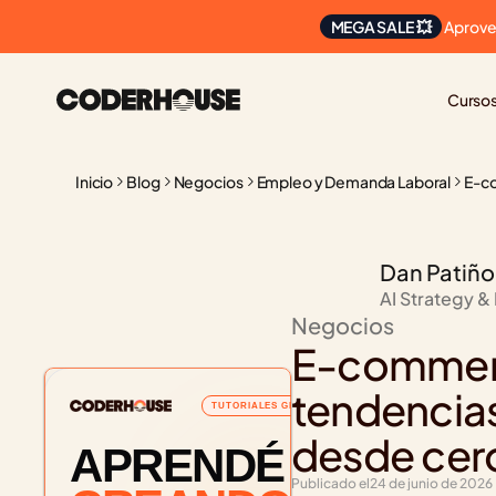
 Aprove
MEGA SALE 💥
Curso
Inicio
Blog
Negocios
Empleo y Demanda Laboral
E-co
Dan Patiño
AI Strategy &
Negocios
E-commerce
tendencias
TUTORIALES GRATUITOS
desde cer
APRENDÉ
Publicado el
24 de junio de 2026