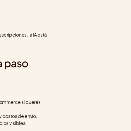
ipciones, la IA está 
a paso
.
ommerce si querés 
 y costos de envío.
ios visibles.