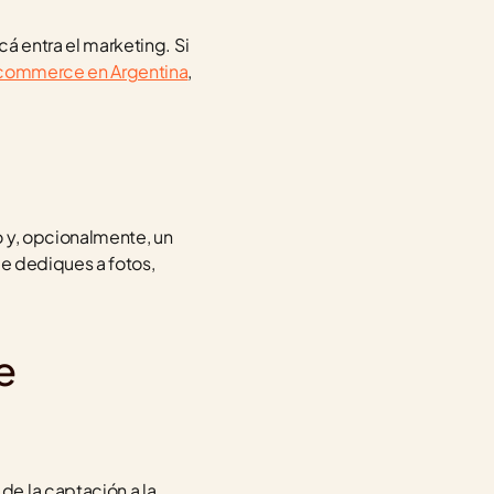
á entra el marketing. Si 
e-commerce en Argentina
, 
 y, opcionalmente, un 
e dediques a fotos, 
e
e la captación a la 