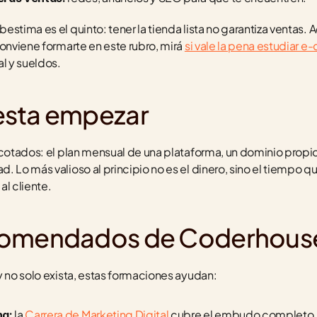
stima es el quinto: tener la tienda lista no garantiza ventas. Ac
onviene formarte en este rubro, mirá 
si vale la pena estudiar 
al y sueldos.
esta empezar
acotados: el plan mensual de una plataforma, un dominio propio
 Lo más valioso al principio no es el dinero, sino el tiempo qu
al cliente.
comendados de Coderhous
y no solo exista, estas formaciones ayudan:
 la 
Carrera de Marketing Digital
 cubre el embudo completo, d
ng: