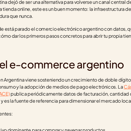
 dejó de ser una alternativa para volverse un canal central de 
ienda online, este es un buen momento: la infraestructura de p
dura que nunca.
e está parado el comercio electrónico argentino con datos, qu
ómo dar los primeros pasos concretos para abrir tu propia tiend
del e-commerce argentino
n Argentina viene sosteniendo un crecimiento de doble dígito 
 consumo y la adopción de medios de pago electrónicos. La 
Cám
CACE)
 publica periódicamente datos de facturación, cantidad 
y es la fuente de referencia para dimensionar el mercado loca
entes:
sitivo dominante para comprar y navegar productos.