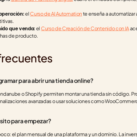
 el 
Curso de AI Automation
 te enseña a automatizar
operación:
itivas.
 el 
Curso de Creación de Contenido con IA
 ac
nido que venda:
ichas de producto.
frecuentes
ramar para abrir una tienda online?
ndanube o Shopify permiten montar una tienda sin código. Pro
sonalizaciones avanzadas o usar soluciones como WooCommer
sito para empezar?
co: el plan mensual de una plataforma y un dominio. La inversi