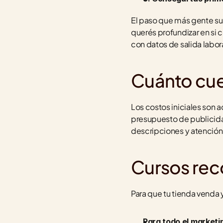
El paso que más gente sube
querés profundizar en si c
con datos de salida labor
Cuánto cu
Los costos iniciales son 
presupuesto de publicidad.
descripciones y atención 
Cursos re
Para que tu tienda venda 
Para todo el marketi