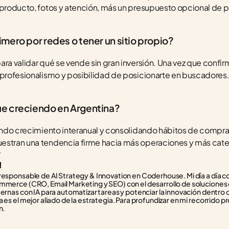
 producto, fotos y atención, más un presupuesto opcional de 
mero por redes o tener un sitio propio?
ara validar qué se vende sin gran inversión. Una vez que confir
 profesionalismo y posibilidad de posicionarte en buscadores
e creciendo en Argentina?
iendo crecimiento interanual y consolidando hábitos de compra d
estran una tendencia firme hacia más operaciones y más categ
r
responsable de AI Strategy & Innovation en Coderhouse. Mi día a día con
mmerce (CRO, Email Marketing y SEO) con el desarrollo de soluciones d
ternas con IA para automatizar tareas y potenciar la innovación dentro 
 es el mejor aliado de la estrategia. Para profundizar en mi recorrido pr
n.