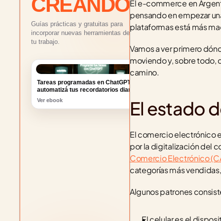
CREANDO
El e-commerce en Argentina
pensando en empezar una t
Guías prácticas y gratuitas para
plataformas está más ma
incorporar nuevas herramientas de IA a
tu trabajo.
Vamos a ver primero dónd
moviendo y, sobre todo, c
Tareas programadas en ChatGPT:
camino.
automatizá tus recordatorios diarios
Ver ebook
El estado 
El comercio electrónico e
por la digitalización del
Comercio Electrónico (
categorías más vendidas, 
Algunos patrones consist
El celular es el dispo