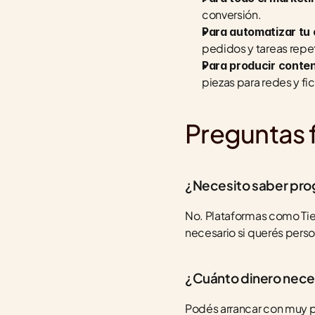
conversión.
Para automatizar tu 
pedidos y tareas repet
Para producir conte
piezas para redes y f
Preguntas 
¿Necesito saber prog
No. Plataformas como Tie
necesario si querés per
¿Cuánto dinero nece
Podés arrancar con muy po