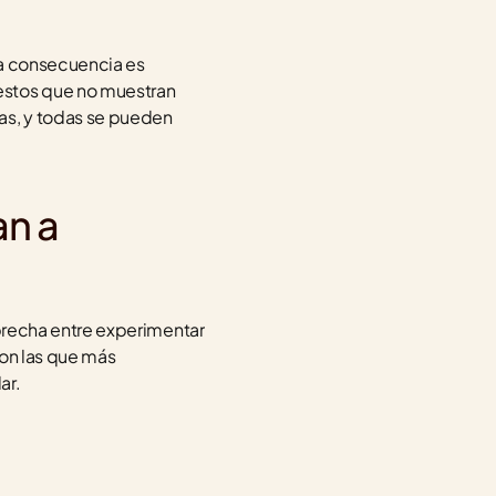
a consecuencia es 
estos que no muestran 
as, y todas se pueden 
n a 
brecha entre experimentar 
on las que más 
ar.