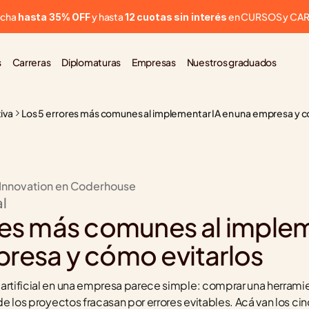
cha 
 y hasta 
 en CURSOS y CA
hasta 35% OFF
12 cuotas sin interés
s
Carreras
Diplomaturas
Empresas
Nuestros graduados
iva
Los 5 errores más comunes al implementar IA en una empresa y c
 Innovation en Coderhouse
al
res más comunes al implem
resa y cómo evitarlos
artificial en una empresa parece simple: comprar una herramien
a de los proyectos fracasan por errores evitables. Acá van los 