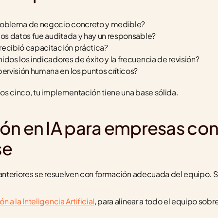
problema de negocio concreto y medible?
 los datos fue auditada y hay un responsable?
 recibió capacitación práctica?
nidos los indicadores de éxito y la frecuencia de revisión?
pervisión humana en los puntos críticos?
 los cinco, tu implementación tiene una base sólida.
ón en IA para empresas con
se
 anteriores se resuelven con formación adecuada del equipo. S
 a la Inteligencia Artificial
, para alinear a todo el equipo sob