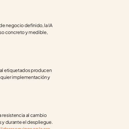
e negocio definido, la IA 
so concreto y medible, 
mal etiquetados producen 
alquier implementación y 
resistencia al cambio 
s y durante el despliegue. 
iderar equipos en la era 