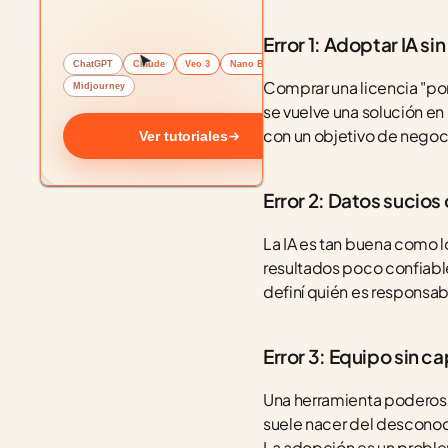
Error 1: Adoptar IA si
ChatGPT
Claude
Veo 3
Nano Banana
Comprar una licencia "por
Midjourney
se vuelve una solución e
con un objetivo de negoc
Ver tutoriales
Error 2: Datos sucio
La IA es tan buena como 
resultados poco confiable
definí quién es responsa
Error 3: Equipo sin c
Una herramienta poderosa 
suele nacer del desconoc
La adopción es un proble