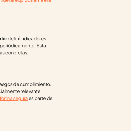
 definí indicadores 
lo:
 periódicamente. Esta 
as concretas.
Delegar procesos críticos a la IA sin un humano en el circuito genera errores costosos y riesgos de cumplimiento. 
cialmente relevante 
 forma segura
 es parte de 