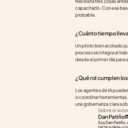
Necesita tres cosas antes
capacitado. Con esa base
probable.
¿Cuánto tiempo lleva
Un piloto bien acotado p
proceso se integra al trab
desde el primer día para a
¿Qué rol cumplen los
Los agentes de IA pueden
o coordinar herramientas
una gobernanza clara sob
Sobre el auto
Dan Patiño
Soy Dan Patiño, 
táctica del e-co