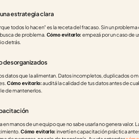
n una estrategia clara
que todos lo hacen" es la receta del fracaso. Sin un problema d
n busca de problema. 
 empezá por un caso de u
Cómo evitarlo:
io detrás.
s o desorganizados
los datos que la alimentan. Datos incompletos, duplicados o 
s. 
 auditá la calidad de tus datos antes de cu
Cómo evitarlo:
ble de mantenerlos.
apacitación
en manos de un equipo que no sabe usarla no genera valor. La 
imiento. 
 invertí en capacitación práctica ante
Cómo evitarlo:
ma de personas, no solo de tecnología. Ayuda entender 
cómo l