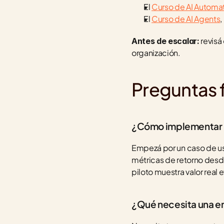
El 
Curso de AI Automa
El 
Curso de AI Agents
,
 revisá
Antes de escalar:
organización.
Preguntas 
¿Cómo implementar I
Empezá por un caso de uso
métricas de retorno desde
piloto muestra valor real e
¿Qué necesita una em