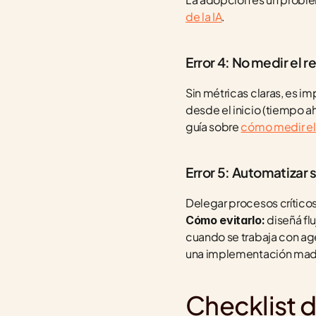
de la IA
.
Error 4: No medir el r
Sin métricas claras, es im
desde el inicio (tiempo a
guía sobre 
cómo medir el 
Error 5: Automatizar 
 diseñá fl
Cómo evitarlo:
cuando se trabaja con ag
una implementación mad
Checklist 