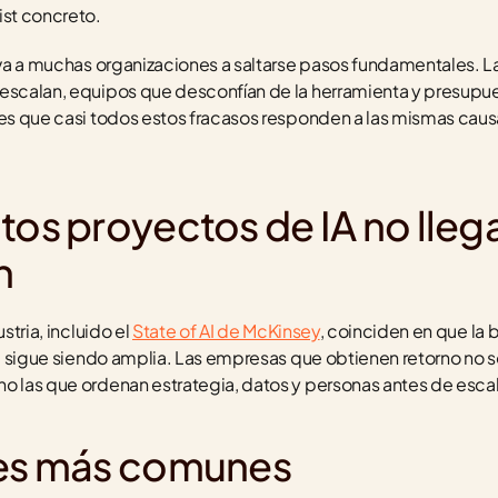
ist concreto.
leva a muchas organizaciones a saltarse pasos fundamentales. L
 escalan, equipos que desconfían de la herramienta y presupu
 es que casi todos estos fracasos responden a las mismas caus
tos proyectos de IA no llega
n
stria, incluido el 
State of AI de McKinsey
, coinciden en que la 
eal sigue siendo amplia. Las empresas que obtienen retorno no s
o las que ordenan estrategia, datos y personas antes de escal
res más comunes