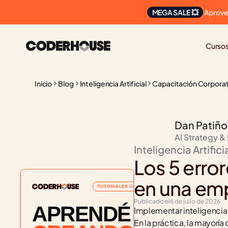
 Aprove
MEGA SALE 💥
Curso
Inicio
Blog
Inteligencia Artificial
Capacitación Corporat
Dan Patiño
AI Strategy &
Inteligencia Artifici
Los 5 erro
en una emp
TUTORIALES GRATUITOS
Publicado el
6 de julio de 2026
APRENDÉ
Implementar inteligencia 
En la práctica, la mayorí