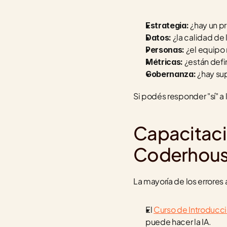
 ¿hay un 
Estrategia:
 ¿la calidad de
Datos:
 ¿el equipo
Personas:
 ¿están defi
Métricas:
 ¿hay su
Gobernanza:
Si podés responder "sí" a
Capacitaci
Coderhou
La mayoría de los errores
El 
Curso de Introducción
puede hacer la IA.