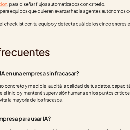
tion
, para diseñar flujos automatizados con criterio.
 para equipos que quieren avanzar hacia agentes autónomos c
 el checklist con tu equipo y detectá cuál de los cinco errores 
frecuentes
A en una empresa sin fracasar?
 concreto y medible, auditá la calidad de tus datos, capacitá a
 el inicio y mantené supervisión humana en los puntos críticos.
vita la mayoría de los fracasos.
presa para usar IA?