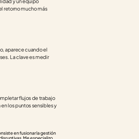
lidad y un equipo 
el retorno mucho más 
o, aparece cuando el 
ses. La clave es medir 
letar flujos de trabajo 
n los puntos sensibles y 
siste en fusionar la gestión 
isruptivas. Me especializo 