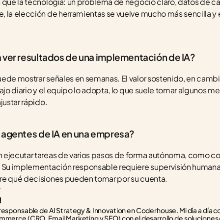
 que la tecnología: un problema de negocio claro, datos de ca
, la elección de herramientas se vuelve mucho más sencilla y 
 ver resultados de una implementación de IA?
uede mostrar señales en semanas. El valor sostenido, en cambi
ajo diario y el equipo lo adopta, lo que suele tomar algunos me
justar rápido.
 agentes de IA en una empresa?
 ejecutar tareas de varios pasos de forma autónoma, como comp
. Su implementación responsable requiere supervisión humana e
re qué decisiones pueden tomar por su cuenta.
r
responsable de AI Strategy & Innovation en Coderhouse. Mi día a día con
mmerce (CRO, Email Marketing y SEO) con el desarrollo de soluciones d