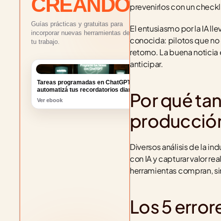
CREANDO
prevenirlos con un checkl
Guías prácticas y gratuitas para
El entusiasmo por la IA l
incorporar nuevas herramientas de IA a
conocida: pilotos que no
tu trabajo.
retorno. La buena noticia
anticipar.
Tareas programadas en ChatGPT:
automatizá tus recordatorios diarios
Ver ebook
Por qué tan
producció
Diversos análisis de la indu
con IA y capturar valor r
herramientas compran, sin
Los 5 erro