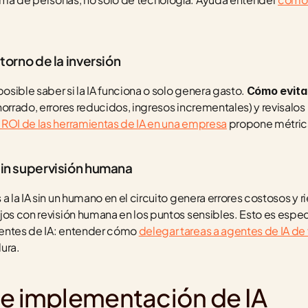
etorno de la inversión
posible saber si la IA funciona o solo genera gasto. 
Cómo evitar
horrado, errores reducidos, ingresos incrementales) y revisalos
ROI de las herramientas de IA en una empresa
 propone métric
sin supervisión humana
ujos con revisión humana en los puntos sensibles. Esto es espe
entes de IA: entender cómo 
delegar tareas a agentes de IA de
ura.
de implementación de IA