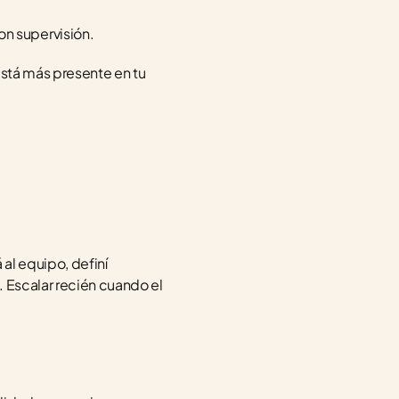
on supervisión.
está más presente en tu 
l equipo, definí 
 Escalar recién cuando el 