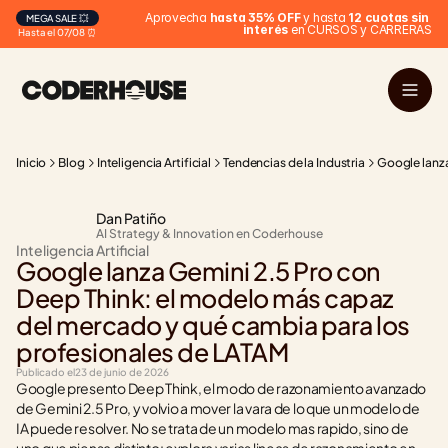
 Aprovecha 
hasta 35% OFF
 y hasta 
12 cuotas sin 
MEGA SALE 💥
interés
 en CURSOS y CARRERAS
Hasta el 07/08 ⏰
Inicio
Blog
Inteligencia Artificial
Tendencias de la Industria
Google lanza
Dan Patiño
AI Strategy & Innovation en Coderhouse
Inteligencia Artificial
Google lanza Gemini 2.5 Pro con 
Deep Think: el modelo más capaz 
del mercado y qué cambia para los 
profesionales de LATAM
Publicado el
23 de junio de 2026
Google presento Deep Think, el modo de razonamiento avanzado 
de Gemini 2.5 Pro, y volvio a mover la vara de lo que un modelo de 
IA puede resolver. No se trata de un modelo mas rapido, sino de 