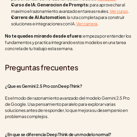
 para aprovechar al 
Curso de IA: Generacion de Prompts:
maximo el razonamiento avanzado en tareas reales. 
Ver curso
.
 la ruta completa para construir 
Carrera de AI Automation:
soluciones e integraciones con IA. 
Ver carrera
.
 empeza por entender los 
No te quedes mirando desde afuera:
fundamentos y practica integrando estos modelos en una tarea 
concreta de tu trabajo esta semana.
Preguntas frecuentes
¿Que es Gemini 2.5 Pro con Deep Think?
Es el modo de razonamiento avanzado del modelo Gemini 2.5 Pro 
de Google. Usa pensamiento paralelo para explorar varias 
soluciones antes de responder, lo que mejora su desempenio en 
problemas complejos.
¿En que se diferencia Deep Think de un modelo normal?