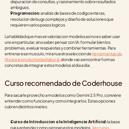
depuracion de consultas, y razonamiento sobre resultados 
ambiguos.
 analisis de bases de codigo enteras, 
Programacion:
resolucion de bugs complejos y diseño de soluciones que 
requieren varios pasos logicos.
La habilidad que mas se valoriza con modelos asi no es saber usar 
uno en particular, sino saber pensar con IA: formular bien los 
problemas, evaluar respuestas y combinar herramientas. Para 
entrenar ese musculo, mira nuestra seleccion de 
herramientas de 
IA para la productividad laboral
, donde vas a encontrar formas 
concretas de integrar estos modelos al dia a dia.
Curso recomendado de Coderhouse
Para sacarle provecho a modelos como Gemini 2.5 Pro, conviene 
entender como funcionan y como integrarlos. Estas opciones 
cubren distintos niveles:
 la base 
Curso de Introduccion a la Inteligencia Artificial:
para entender como razonan estos modelos. 
Ver curso
.