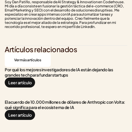
Soy Dan Patiño, responsable de AI Strategy & Innovation en Coderhouse. 
Mi día a día consiste en fusionar la gestión táctica del e-commerce (CRO, 
Email Marketing y SEO) con el desarrollo de soluciones disruptivas. Me 
especializo en crear apps internas con IA para automatizar tareas y 
potenciar la innovación dentro del equipo. Creo fielmente que la 
tecnología es el mejor aliado de la estrategia. Para profundizar en mi 
recorrido profesional, te espero en mi perfil de LinkedIn.
Artículos relacionados
Ver más artículos
Por qué los mejores investigadores de IA están dejando las 
grandes tech para fundar startups
Leer artículo
El acuerdo de 10.000 millones de dólares de Anthropic con Volta: 
qué significa para el ecosistema de IA
Leer artículo