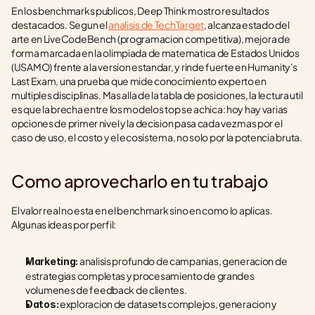
En los benchmarks publicos, Deep Think mostro resultados 
destacados. Segun el 
analisis de TechTarget
, alcanza estado del 
arte en LiveCodeBench (programacion competitiva), mejora de 
forma marcada en la olimpiada de matematica de Estados Unidos 
(USAMO) frente a la version estandar, y rinde fuerte en Humanity's 
Last Exam, una prueba que mide conocimiento experto en 
multiples disciplinas. Mas alla de la tabla de posiciones, la lectura util 
es que la brecha entre los modelos top se achica: hoy hay varias 
opciones de primer nivel y la decision pasa cada vez mas por el 
caso de uso, el costo y el ecosistema, no solo por la potencia bruta.
Como aprovecharlo en tu trabajo
El valor real no esta en el benchmark sino en como lo aplicas. 
Algunas ideas por perfil:
 analisis profundo de campanias, generacion de 
Marketing:
estrategias completas y procesamiento de grandes 
volumenes de feedback de clientes.
 exploracion de datasets complejos, generacion y 
Datos: