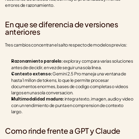
errores de razonamiento.
En que se diferencia de versiones 
anteriores
Tres cambios concentran el salto respecto de modelos previos:
 explora y compara varias soluciones 
Razonamiento paralelo:
antes de decidir, en vez de seguir una sola linea.
 Gemini 2.5 Pro maneja una ventana de 
Contexto extenso:
hasta 1 millon de tokens, lo que le permite procesar 
documentos enormes, bases de codigo completas o videos 
largos en una sola conversacion.
 integra texto, imagen, audio y video 
Multimodalidad madura:
con un rendimiento de punta en comprension de contexto 
largo.
Como rinde frente a GPT y Claude