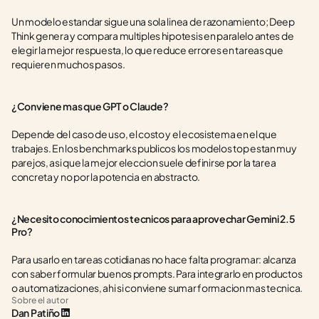
Un modelo estandar sigue una sola linea de razonamiento; Deep 
Think genera y compara multiples hipotesis en paralelo antes de 
elegir la mejor respuesta, lo que reduce errores en tareas que 
requieren muchos pasos.
¿Conviene mas que GPT o Claude?
Depende del caso de uso, el costo y el ecosistema en el que 
trabajes. En los benchmarks publicos los modelos top estan muy 
parejos, asi que la mejor eleccion suele definirse por la tarea 
concreta y no por la potencia en abstracto.
¿Necesito conocimientos tecnicos para aprovechar Gemini 2.5 
Pro?
Para usarlo en tareas cotidianas no hace falta programar: alcanza 
con saber formular buenos prompts. Para integrarlo en productos 
o automatizaciones, ahi si conviene sumar formacion mas tecnica.
Sobre el autor
Dan Patiño