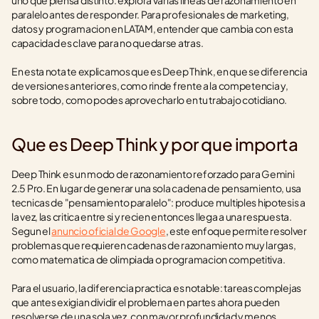
uno que piensa distinto: explora varias lineas de razonamiento en 
paralelo antes de responder. Para profesionales de marketing, 
datos y programacion en LATAM, entender que cambia con esta 
capacidad es clave para no quedarse atras.
En esta nota te explicamos que es Deep Think, en que se diferencia 
de versiones anteriores, como rinde frente a la competencia y, 
sobre todo, como podes aprovecharlo en tu trabajo cotidiano.
Que es Deep Think y por que importa
Deep Think es un modo de razonamiento reforzado para Gemini 
2.5 Pro. En lugar de generar una sola cadena de pensamiento, usa 
tecnicas de "pensamiento paralelo": produce multiples hipotesis a 
la vez, las critica entre si y recien entonces llega a una respuesta. 
Segun el 
anuncio oficial de Google
, este enfoque permite resolver 
problemas que requieren cadenas de razonamiento muy largas, 
como matematica de olimpiada o programacion competitiva.
Para el usuario, la diferencia practica es notable: tareas complejas 
que antes exigian dividir el problema en partes ahora pueden 
resolverse de una sola vez, con mayor profundidad y menos 