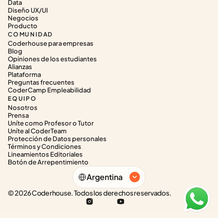
Data
Diseño UX/UI
Negocios
Producto
COMUNIDAD
Coderhouse para empresas
Blog
Opiniones de los estudiantes
Alianzas
Plataforma
Preguntas frecuentes
CoderCamp Empleabilidad
EQUIPO
Nosotros
Prensa
Uníte como Profesor o Tutor
Uníte al CoderTeam
Protección de Datos personales
Términos y Condiciones
Lineamientos Editoriales
Botón de Arrepentimiento
Select Language
Argentina
© 2026 Coderhouse. Todos los derechos reservados.