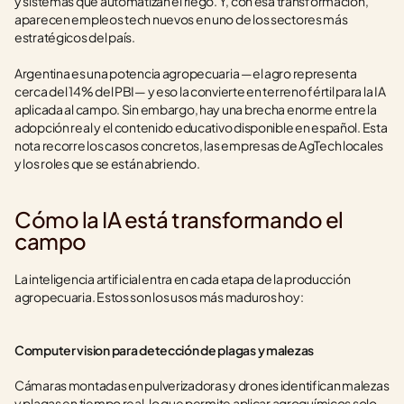
y sistemas que automatizan el riego. Y, con esa transformación, 
aparecen empleos tech nuevos en uno de los sectores más 
estratégicos del país.
Argentina es una potencia agropecuaria —el agro representa 
cerca del 14% del PBI— y eso la convierte en terreno fértil para la IA 
aplicada al campo. Sin embargo, hay una brecha enorme entre la 
adopción real y el contenido educativo disponible en español. Esta 
nota recorre los casos concretos, las empresas de AgTech locales 
y los roles que se están abriendo.
Cómo la IA está transformando el 
campo
La inteligencia artificial entra en cada etapa de la producción 
agropecuaria. Estos son los usos más maduros hoy:
Computer vision para detección de plagas y malezas
Cámaras montadas en pulverizadoras y drones identifican malezas 
y plagas en tiempo real, lo que permite aplicar agroquímicos solo 