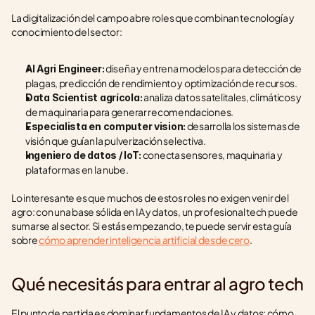
La digitalización del campo abre roles que combinan tecnología y 
conocimiento del sector:
 diseña y entrena modelos para detección de 
AI Agri Engineer:
plagas, predicción de rendimiento y optimización de recursos.
 analiza datos satelitales, climáticos y 
Data Scientist agrícola:
de maquinaria para generar recomendaciones.
 desarrolla los sistemas de 
Especialista en computer vision:
visión que guían la pulverización selectiva.
 conecta sensores, maquinaria y 
Ingeniero de datos / IoT:
plataformas en la nube.
Lo interesante es que muchos de estos roles no exigen venir del 
agro: con una base sólida en IA y datos, un profesional tech puede 
sumarse al sector. Si estás empezando, te puede servir esta guía 
sobre 
cómo aprender inteligencia artificial desde cero
.
Qué necesitás para entrar al agro tech
El punto de partida es dominar fundamentos de IA y datos: cómo 