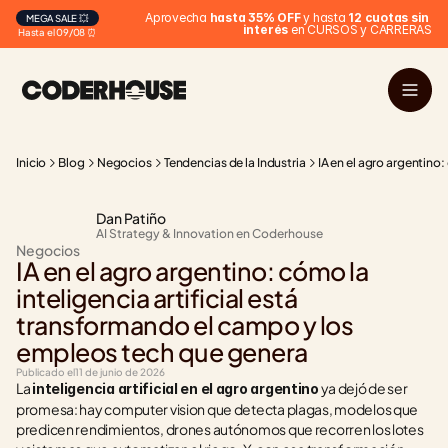
 Aprovecha 
hasta 35% OFF
 y hasta 
12 cuotas sin 
MEGA SALE 💥
interés
 en CURSOS y CARRERAS
Hasta el 09/08 ⏰
Inicio
Blog
Negocios
Tendencias de la Industria
IA en el agro argentino
Dan Patiño
AI Strategy & Innovation en Coderhouse
Negocios
IA en el agro argentino: cómo la 
inteligencia artificial está 
transformando el campo y los 
empleos tech que genera
Publicado el
11 de junio de 2026
La 
 ya dejó de ser 
inteligencia artificial en el agro argentino
promesa: hay computer vision que detecta plagas, modelos que 
predicen rendimientos, drones autónomos que recorren los lotes 