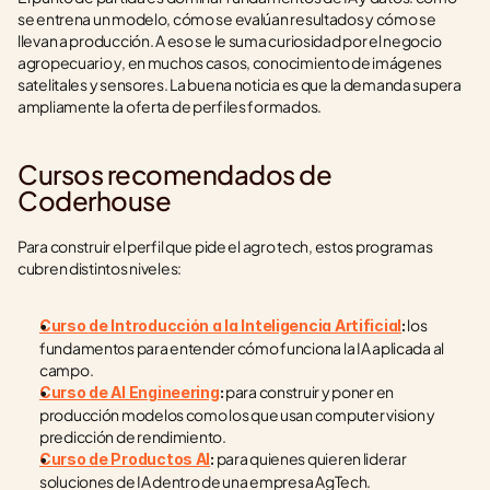
se entrena un modelo, cómo se evalúan resultados y cómo se 
llevan a producción. A eso se le suma curiosidad por el negocio 
agropecuario y, en muchos casos, conocimiento de imágenes 
satelitales y sensores. La buena noticia es que la demanda supera 
ampliamente la oferta de perfiles formados.
Cursos recomendados de 
Coderhouse
Para construir el perfil que pide el agro tech, estos programas 
cubren distintos niveles:
 los 
Curso de Introducción a la Inteligencia Artificial
:
fundamentos para entender cómo funciona la IA aplicada al 
campo.
 para construir y poner en 
Curso de AI Engineering
:
producción modelos como los que usan computer vision y 
predicción de rendimiento.
 para quienes quieren liderar 
Curso de Productos AI
:
soluciones de IA dentro de una empresa AgTech.