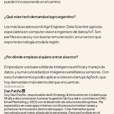
puede ir incorporando en el camino.
¿Qué roles tech demanda el agro argentino?
Los más buscados son AI Agri Engineer, Data Scientist agrícola, 
especialista en computer vision e ingeniero de datos/IoT. Son 
perfiles escasos y con buena remuneración, en un sector que 
exporta tecnología a toda la región.
¿Por dónde empiezo si quiero entrar al sector?
Empezá por una base sólida de inteligencia artificial y manejo de 
datos, y sumá curiosidad por imágenes satelitales y sensores. Con 
esos fundamentos podés aplicar a roles en startups AgTech, que 
hoy demandan más talento del que encuentran.
Sobre el autor
Dan Patiño
Soy Dan Patiño, responsable de AI Strategy & Innovation en Coderhouse. 
Mi día a día consiste en fusionar la gestión táctica del e-commerce (CRO, 
Email Marketing y SEO) con el desarrollo de soluciones disruptivas. Me 
especializo en crear apps internas con IA para automatizar tareas y 
potenciar la innovación dentro del equipo. Creo fielmente que la 
tecnología es el mejor aliado de la estrategia. Para profundizar en mi 