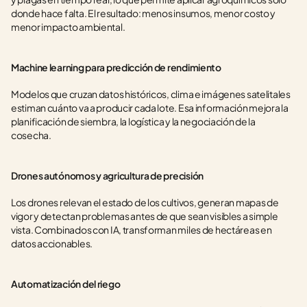
donde hace falta. El resultado: menos insumos, menor costo y 
menor impacto ambiental.
Machine learning para predicción de rendimiento
Modelos que cruzan datos históricos, clima e imágenes satelitales 
estiman cuánto va a producir cada lote. Esa información mejora la 
planificación de siembra, la logística y la negociación de la 
cosecha.
Drones autónomos y agricultura de precisión
Los drones relevan el estado de los cultivos, generan mapas de 
vigor y detectan problemas antes de que sean visibles a simple 
vista. Combinados con IA, transforman miles de hectáreas en 
datos accionables.
Automatización del riego