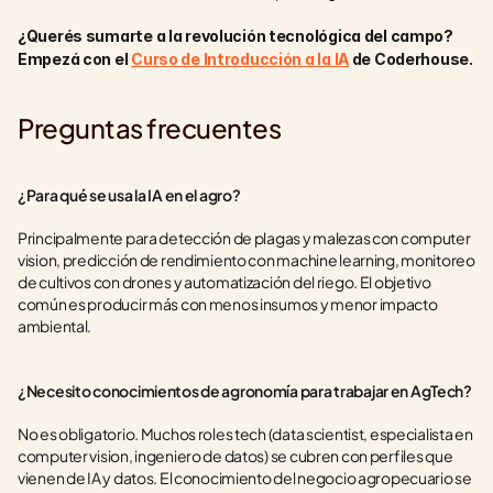
¿Querés sumarte a la revolución tecnológica del campo? 
Empezá con el 
Curso de Introducción a la IA
 de Coderhouse.
Preguntas frecuentes
¿Para qué se usa la IA en el agro?
Principalmente para detección de plagas y malezas con computer 
vision, predicción de rendimiento con machine learning, monitoreo 
de cultivos con drones y automatización del riego. El objetivo 
común es producir más con menos insumos y menor impacto 
ambiental.
¿Necesito conocimientos de agronomía para trabajar en AgTech?
No es obligatorio. Muchos roles tech (data scientist, especialista en 
computer vision, ingeniero de datos) se cubren con perfiles que 
vienen de IA y datos. El conocimiento del negocio agropecuario se 