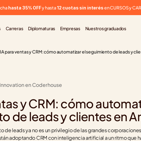
cha 
 y hasta 
 en CURSOS y CA
hasta 35% OFF
12 cuotas sin interés
s
Carreras
Diplomaturas
Empresas
Nuestros graduados
IA para ventas y CRM: cómo automatizar el seguimiento de leads y cli
 Innovation en Coderhouse
ntas y CRM: cómo automatiz
o de leads y clientes en A
6
o de leads ya no es un privilegio de las grandes corporacione
án adoptando CRM con inteligencia artificial a un ritmo que h