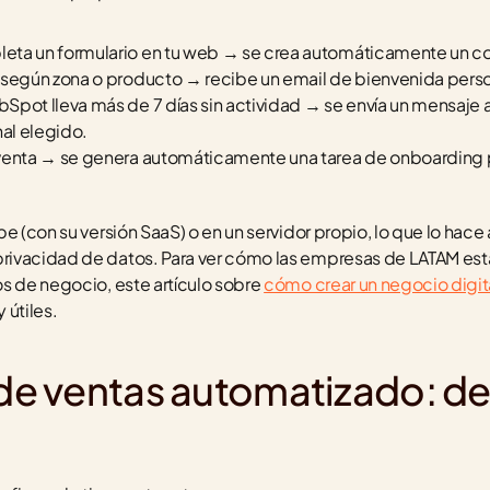
eta un formulario en tu web → se crea automáticamente un c
 según zona o producto → recibe un email de bienvenida pers
Spot lleva más de 7 días sin actividad → se envía un mensaje 
nal elegido.
venta → se genera automáticamente una tarea de onboarding p
e (con su versión SaaS) o en un servidor propio, lo que lo hace
ivacidad de datos. Para ver cómo las empresas de LATAM está
s de negocio, este artículo sobre 
cómo crear un negocio digit
 útiles.
 de ventas automatizado: del 