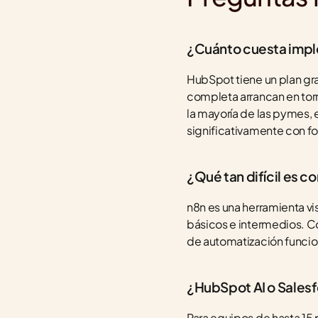
¿Cuánto cuesta impl
HubSpot tiene un plan gra
completa arrancan en torno
la mayoría de las pymes, e
significativamente con f
¿Qué tan difícil es c
n8n es una herramienta vis
básicos e intermedios. Co
de automatización funcio
¿HubSpot AI o Sales
Para equipos de hasta 15 