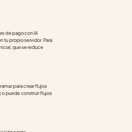
es de pago con IA 
 tu propio servidor. Para 
nicial, que se reduce 
amar para crear flujos 
o puede construir flujos 
elación costo-