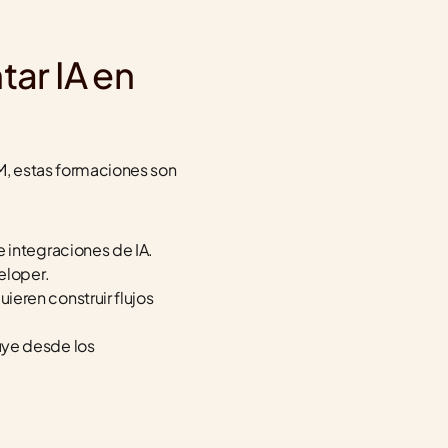
r IA en 
M, estas formaciones son 
 integraciones de IA. 
eloper.
eren construir flujos 
ye desde los 