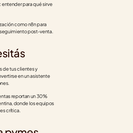
: entender para qué sirve 
ización como n8n para 
el seguimiento post-venta.
esitás
de tus clientes y 
ertirse en un asistente 
ones.
ventas reportan un 30% 
entina, donde los equipos 
s crítica.
a pymes 