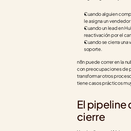
Cuando alguien compl
le asigna un vendedor
Cuando un lead en Hub
reactivación por el ca
Cuando se cierra una 
soporte.
n8n puede correr en la nub
con preocupaciones de pr
transformar otros proceso
tiene casos prácticos muy
El pipeline
cierre