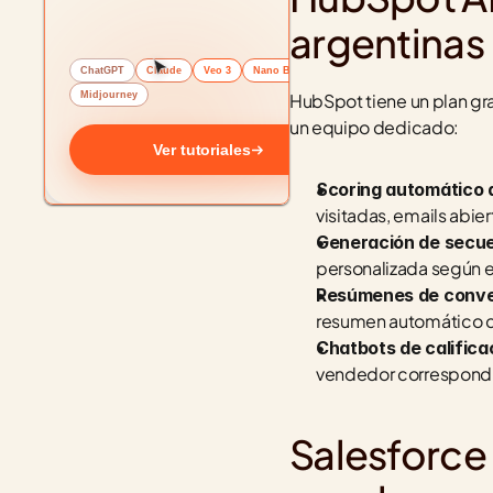
argentinas
ChatGPT
Claude
Veo 3
Nano Banana
Midjourney
HubSpot tiene un plan gra
un equipo dedicado:
Ver tutoriales
Scoring automático d
visitadas, emails abie
Generación de secuen
personalizada según el
Resúmenes de conve
resumen automático co
Chatbots de califica
vendedor correspond
Salesforce 