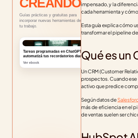
CREANDO
impensado, y la diferencia
cada herramienta y cómo
Guías prácticas y gratuitas para
incorporar nuevas herramientas de IA a
Esta guía explica cómo us
tu trabajo.
transformar el pipeline d
Tareas programadas en ChatGPT:
automatizá tus recordatorios diarios
Qué es un C
Ver ebook
Un CRM (Customer Relatio
prospectos. Cuando ese si
activo que predice comp
Según datos de 
Salesforc
más de eficiencia en el p
de ventas suelen ser chic
HubSpot AI