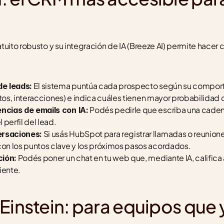
tuito robusto y su integración de IA (Breeze AI) permite hacer 
 El sistema puntúa cada prospecto según su comport
e leads:
rtos, interacciones) e indica cuáles tienen mayor probabilidad d
 Podés pedirle que escriba una caden
cias de emails con IA:
 perfil del lead.
 Si usás HubSpot para registrar llamadas o reuniones
rsaciones:
n los puntos clave y los próximos pasos acordados.
 Podés poner un chat en tu web que, mediante IA, califica al 
ción:
iente.
Einstein: para equipos que y