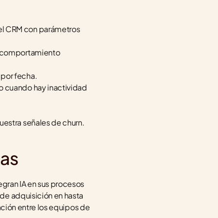
el CRM con parámetros 
y comportamiento 
 por fecha.
o cuando hay inactividad 
uestra señales de churn.
tas
egran IA en sus procesos 
de adquisición en hasta 
ación entre los equipos de 