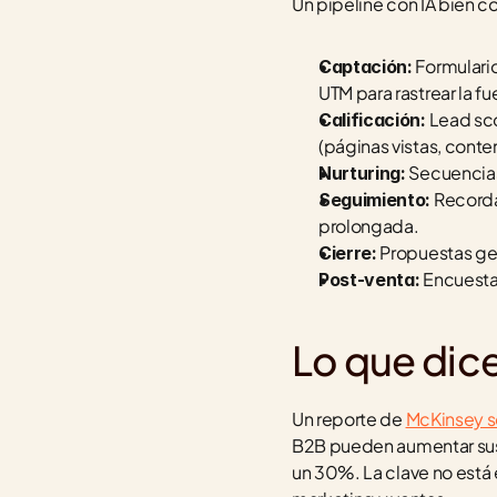
Un pipeline con IA bien c
 Formular
Captación:
UTM para rastrear la fu
 Lead sc
Calificación:
(páginas vistas, cont
 Secuencia
Nurturing:
 Recorda
Seguimiento:
prolongada.
 Propuestas gen
Cierre:
 Encuesta
Post-venta:
Lo que dice
Un reporte de 
McKinsey s
B2B pueden aumentar sus l
un 30%. La clave no está e