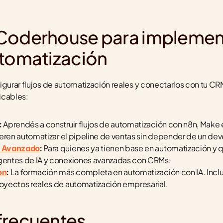
Coderhouse para implementa
utomatización
igurar flujos de automatización reales y conectarlos con tu CR
icables:
 Aprendés a construir flujos de automatización con n8n, Make e
:
eren automatizar el pipeline de ventas sin depender de un dev
 Para quienes ya tienen base en automatización y qui
n Avanzado
:
entes de IA y conexiones avanzadas con CRMs.
 La formación más completa en automatización con IA. Inclu
on
:
yectos reales de automatización empresarial.
frecuentes