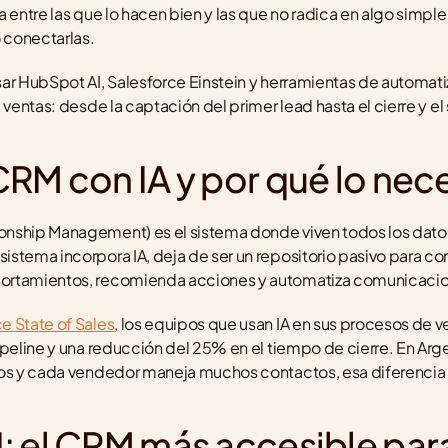
 entre las que lo hacen bien y las que no radica en algo simple
 conectarlas.
ar HubSpot AI, Salesforce Einstein y herramientas de automat
e ventas: desde la captación del primer lead hasta el cierre y 
RM con IA y por qué lo nec
nship Management) es el sistema donde viven todos los datos 
stema incorpora IA, deja de ser un repositorio pasivo para conv
ortamientos, recomienda acciones y automatiza comunicaci
e State of Sales
, los equipos que usan IA en sus procesos de 
ipeline y una reducción del 25% en el tiempo de cierre. En Arg
os y cada vendedor maneja muchos contactos, esa diferencia e
: el CRM más accesible par