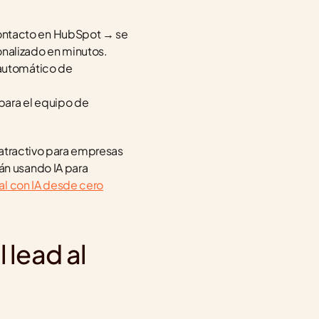
ontacto en HubSpot → se 
onalizado en minutos.
automático de 
ara el equipo de 
 atractivo para empresas 
n usando IA para 
al con IA desde cero
lead al 