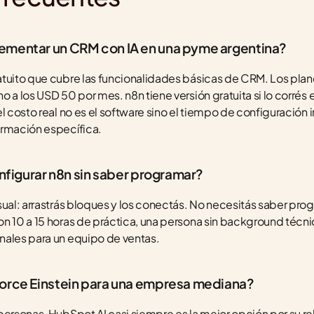
ementar un CRM con IA en una pyme argentina?
tuito que cubre las funcionalidades básicas de CRM. Los plan
 a los USD 50 por mes. n8n tiene versión gratuita si lo corrés en
l costo real no es el software sino el tiempo de configuración i
ormación específica.
onfigurar n8n sin saber programar?
ual: arrastrás bloques y los conectás. No necesitás saber progr
n 10 a 15 horas de práctica, una persona sin background técnic
nales para un equipo de ventas.
force Einstein para una empresa mediana?
personas, HubSpot AI casi siempre es la mejor opción por su r