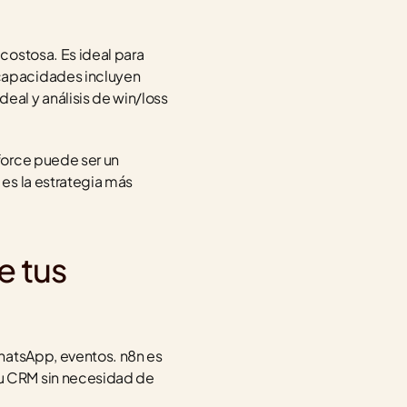
ostosa. Es ideal para 
capacidades incluyen 
al y análisis de win/loss 
orce puede ser un 
es la estrategia más 
 tus 
hatsApp, eventos. n8n es 
u CRM sin necesidad de 