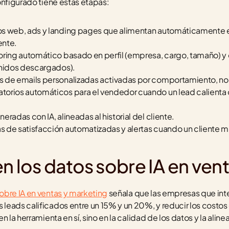
onfigurado tiene estas etapas:
ios web, ads y landing pages que alimentan automáticamente 
ente.
oring automático basado en perfil (empresa, cargo, tamaño) 
enidos descargados).
s de emails personalizadas activadas por comportamiento, no
torios automáticos para el vendedor cuando un lead calienta 
eradas con IA, alineadas al historial del cliente.
s de satisfacción automatizadas y alertas cuando un cliente m
n los datos sobre IA en ven
obre IA en ventas y marketing
 señala que las empresas que int
eads calificados entre un 15% y un 20%, y reducir los costos 
n la herramienta en sí, sino en la calidad de los datos y la aline