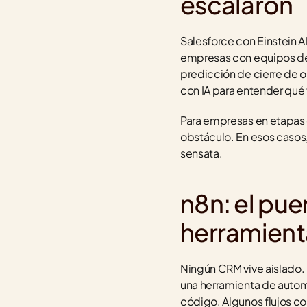
escalaron
Salesforce con Einstein A
empresas con equipos de 
predicción de cierre de o
con IA para entender qué
Para empresas en etapas d
obstáculo. En esos casos,
sensata.
n8n: el puen
herramient
Ningún CRM vive aislado. 
una herramienta de autom
código. Algunos flujos c