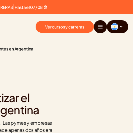
RRERAS
|
Hasta el 07/08 ⏰
Ver cursos y carreras
entes en Argentina
ar el 
rgentina
s. Las pymes y empresas 
ace apenas dos años era 