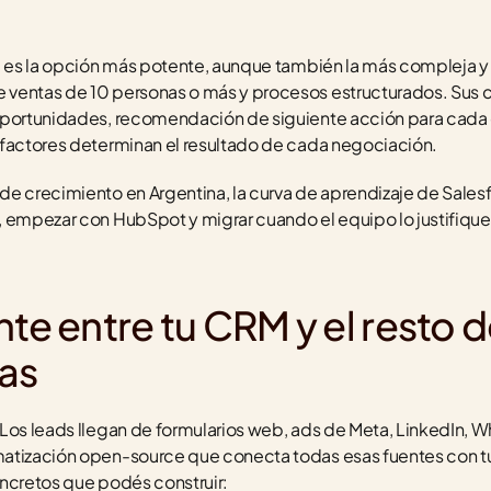
I es la opción más potente, aunque también la más compleja y c
ventas de 10 personas o más y procesos estructurados. Sus 
portunidades, recomendación de siguiente acción para cada de
 factores determinan el resultado de cada negociación.
e crecimiento en Argentina, la curva de aprendizaje de Salesf
 empezar con HubSpot y migrar cuando el equipo lo justifique 
te entre tu CRM y el resto de
as
Los leads llegan de formularios web, ads de Meta, LinkedIn, W
atización open-source que conecta todas esas fuentes con t
oncretos que podés construir: