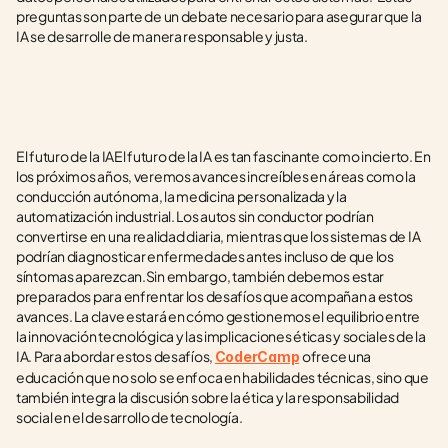
preguntas son parte de un debate necesario para asegurar que la 
IA se desarrolle de manera responsable y justa.
El futuro de la IAEl futuro de la IA es tan fascinante como incierto. En 
los próximos años, veremos avances increíbles en áreas como la 
conducción autónoma, la medicina personalizada y la 
automatización industrial. Los autos sin conductor podrían 
convertirse en una realidad diaria, mientras que los sistemas de IA 
podrían diagnosticar enfermedades antes incluso de que los 
síntomas aparezcan.Sin embargo, también debemos estar 
preparados para enfrentar los desafíos que acompañan a estos 
avances. La clave estará en cómo gestionemos el equilibrio entre 
la innovación tecnológica y las implicaciones éticas y sociales de la 
IA. Para abordar estos desafíos, 
ofrece una 
CoderCamp
educación que no solo se enfoca en habilidades técnicas, sino que 
también integra la discusión sobre la ética y la responsabilidad 
social en el desarrollo de tecnología.