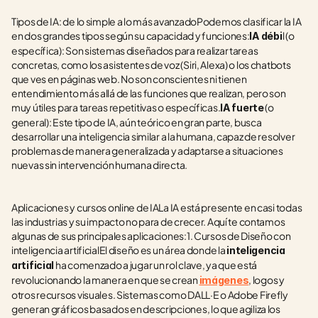
Tipos de IA: de lo simple a lo más avanzadoPodemos clasificar la IA 
en dos grandes tipos según su capacidad y funciones:
l (o 
IA débi
específica): Son sistemas diseñados para realizar tareas 
concretas, como los asistentes de voz (Siri, Alexa) o los chatbots 
que ves en páginas web. No son conscientes ni tienen 
entendimiento más allá de las funciones que realizan, pero son 
muy útiles para tareas repetitivas o específicas.
 (o 
IA fuerte
general): Este tipo de IA, aún teórico en gran parte, busca 
desarrollar una inteligencia similar a la humana, capaz de resolver 
problemas de manera generalizada y adaptarse a situaciones 
nuevas sin intervención humana directa.
Aplicaciones y cursos online de IALa IA está presente en casi todas 
las industrias y su impacto no para de crecer. Aquí te contamos 
algunas de sus principales aplicaciones:1. Cursos de Diseño con 
inteligencia artificialEl diseño es un área donde la 
inteligencia 
 ha comenzado a jugar un rol clave, ya que está 
artificial
revolucionando la manera en que se crean 
, logos y 
imágenes
otros recursos visuales. Sistemas como DALL·E o Adobe Firefly 
generan gráficos basados en descripciones, lo que agiliza los 