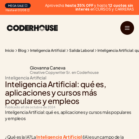
 Aprovecha 
hasta 35% OFF
 y hasta 
12 cuotas sin 
MEGA SALE 💥
interés
 en CURSOS y CARRERAS
Hasta el 07/08 ⏰
Inicio
Blog
Inteligencia Artificial
Salida Laboral
Inteligencia Artificial:
Giovanna Caneva
Creative Copywriter Sr. en Coderhouse
Inteligencia Artificial
Inteligencia Artificial: qué es, 
aplicaciones y cursos más 
populares y empleos
Publicado el
1 de octubre de 2024
Inteligencia Artificial: qué es, aplicaciones y cursos más populares 
y empleos
¿Qué es la IA?La 
 (IA) es un campo de la 
Inteligencia Artificial