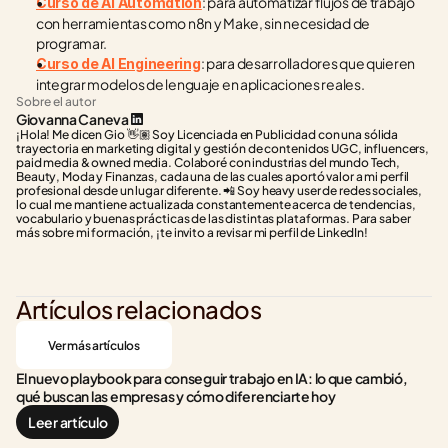
: para automatizar flujos de trabajo 
Curso de AI Automation
con herramientas como n8n y Make, sin necesidad de 
programar.
: para desarrolladores que quieren 
Curso de AI Engineering
integrar modelos de lenguaje en aplicaciones reales.
Sobre el autor
Giovanna Caneva
¡Hola! Me dicen Gio 👋🏽 Soy Licenciada en Publicidad con una sólida 
trayectoria en marketing digital y gestión de contenidos UGC, influencers, 
paid media & owned media. Colaboré con industrias del mundo Tech, 
Beauty, Moda y Finanzas, cada una de las cuales aportó valor a mi perfil 
profesional desde un lugar diferente. 📲 Soy heavy user de redes sociales, 
lo cual me mantiene actualizada constantemente acerca de tendencias, 
vocabulario y buenas prácticas de las distintas plataformas. Para saber 
más sobre mi formación, ¡te invito a revisar mi perfil de LinkedIn!
Artículos relacionados
Ver más artículos
El nuevo playbook para conseguir trabajo en IA: lo que cambió, 
qué buscan las empresas y cómo diferenciarte hoy
Leer artículo