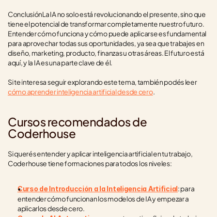
ConclusiónLa IA no solo está revolucionando el presente, sino que 
tiene el potencial de transformar completamente nuestro futuro. 
Entender cómo funciona y cómo puede aplicarse es fundamental 
para aprovechar todas sus oportunidades, ya sea que trabajes en 
diseño, marketing, producto, finanzas u otras áreas. El futuro está 
aquí, y la IA es una parte clave de él.
Si te interesa seguir explorando este tema, también podés leer 
cómo aprender inteligencia artificial desde cero
.
Cursos recomendados de 
Coderhouse
Si querés entender y aplicar inteligencia artificial en tu trabajo, 
Coderhouse tiene formaciones para todos los niveles:
: para 
Curso de Introducción a la Inteligencia Artificial
entender cómo funcionan los modelos de IA y empezar a 
aplicarlos desde cero.