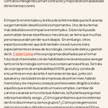
contratos inteligentes (smart contracts) y mejorando la trazabilidad 
de las transacciones.
El impacto en el empleo y la ética de la IAA medida que la IA avanza, 
surgen también desafíos éticos importantes. Uno de los temas 
más debatidos es el impacto en el empleo. Si bien la IA puede 
automatizar tareas repetitivas o mecánicas, se teme que muchas 
personas puedan perder sus trabajos. Sin embargo, otros 
expertos sostienen que la IA también creará nuevos roles, 
especialmente en áreas de tecnología, ciencia de datos y gestión 
de IA. 
 ofrece programas diseñados para formar 
CoderCamp
futuros profesionales con las habilidades necesarias para navegar 
tanto en la tecnología como en sus consecuencias éticas. Se trata 
de un programa de empleabilidad 100% gratuito y consta de 
encuentros en vivo durante 4 semanas en las que, junto con 
speakers y reclutadores de empresas de primer nivel, habrán 
mentorías y los mejores consejos profesionales dirigido a todos 
aquellos que estén buscando un nuevo empleo, cambiar de 
carrera o avanzar en tu rol actual.Además, la IA plantea preguntas 
sobre privacidad y sesgo. ¿Cómo garantizamos que los sistemas 
de IA no discriminen a ciertos grupos? ¿Cómo protegemos los 
datos personales utilizados para entrenar estos sistemas? Estas 