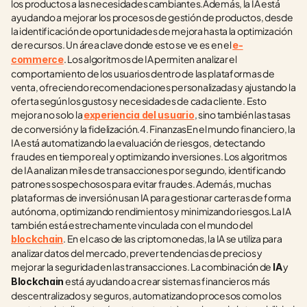
los productos a las necesidades cambiantes.Además, la IA está 
ayudando a mejorar los procesos de gestión de productos, desde 
la identificación de oportunidades de mejora hasta la optimización 
de recursos. Un área clave donde esto se ve es en el 
e-
. Los algoritmos de IA permiten analizar el 
commerce
comportamiento de los usuarios dentro de las plataformas de 
venta, ofreciendo recomendaciones personalizadas y ajustando la 
oferta según los gustos y necesidades de cada cliente. Esto 
mejora no solo la 
, sino también las tasas 
experiencia del usuario
de conversión y la fidelización.4. FinanzasEn el mundo financiero, la 
IA está automatizando la evaluación de riesgos, detectando 
fraudes en tiempo real y optimizando inversiones. Los algoritmos 
de IA analizan miles de transacciones por segundo, identificando 
patrones sospechosos para evitar fraudes. Además, muchas 
plataformas de inversión usan IA para gestionar carteras de forma 
autónoma, optimizando rendimientos y minimizando riesgos.La IA 
también está estrechamente vinculada con el mundo del 
. En el caso de las criptomonedas, la IA se utiliza para 
blockchain
analizar datos del mercado, prever tendencias de precios y 
mejorar la seguridad en las transacciones. La combinación de 
 y
IA
 está ayudando a crear sistemas financieros más 
Blockchain
descentralizados y seguros, automatizando procesos como los 