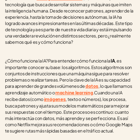
tecnología que busca desarrollar sistemas y máquinas que imiten 
la inteligencia humana. Desde reconocer patrones, aprender de la 
experiencia, hasta la toma de decisiones autónomas, la IA ha 
logrado avances impresionantes en las últimas décadas. Este tipo 
de tecnología ya es parte de nuestra vida diaria y está impulsando 
una verdadera revolución en distintos sectores, pero ¿realmente 
sabemos qué es y cómo funciona?
¿Cómo funciona la IA?Para entender cómo funciona la 
, es 
IA
importante conocer su base: los algoritmos. Estos algoritmos son 
conjuntos de instrucciones que una máquina sigue para resolver 
problemas o realizar tareas. Pero la clave de la IA es su capacidad 
para aprender de grandes volúmenes de 
, lo que llamamos 
datos
aprendizaje automático o 
.Cuando una IA 
machine learning
recibe datos (como 
, texto o números), los procesa, 
imágenes
busca patrones y ajusta sus modelos matemáticos para mejorar 
sus respuestas con el tiempo. Este proceso es continuo: cuanto 
más interactúa con datos, más aprende y se perfecciona. Es así 
como Netflix mejora sus recomendaciones o cómo Google Maps 
te sugiere rutas más rápidas basadas en el tráfico actual.