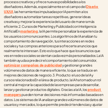
procesos creativos y ofrece nuevas posibilidades a los 
diseñadores.Además, especialmente en el campo del 
Diseño 
, las herramientas impulsadas por IA permiten a los 
UX/UI
diseñadores automatizar tareas repetitivas, generar ideas 
creativas y mejorar la experiencia del usuario de manera más 
eficiente.2. Cursos de Marketing y Publicidad con Inteligencia 
ArtificialEn 
, la IA permite personalizar la experiencia de 
marketing
los usuarios como nunca antes. Los algoritmos de IA analizan tu 
comportamiento de navegación, tus interacciones en redes 
sociales y tus compras anteriores para ofrecerte anuncios que 
realmente te interesan. Esto es lo que hace que los anuncios que 
ves en redes sociales se sientan cada vez más personalizados.La IA 
también ayuda a predecir el comportamiento del consumidor, 
 y gestionar grandes 
optimizar campañas de publicidad
volúmenes de datos de manera eficiente, lo que se traduce en 
mejores decisiones de negocio.3. Producto: el uso de la IA y 
cursos relacionadosEn el área de producto, la IA ha tomado un rol 
central al mejorar la capacidad de las empresas para desarrollar, 
lanzar y gestionar productos digitales. Gracias a la IA, los 
product 
 pueden tomar decisiones más informadas basadas en 
managers
datos. Los sistemas de IA analizan grandes volúmenes de datos de 
usuarios y mercados, lo que permite predecir tendencias y ajustar 